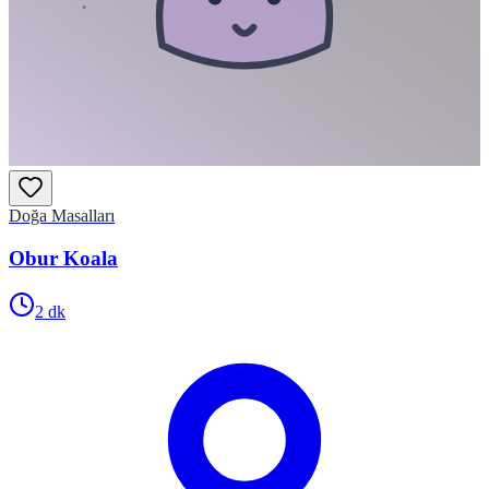
Doğa Masalları
Obur Koala
2
dk