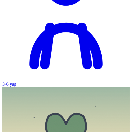
3
-
6
yaş