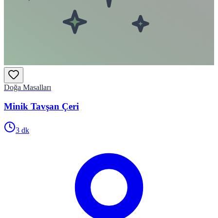
Doğa Masalları
Minik Tavşan Çeri
3
dk