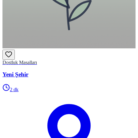
Dostluk Masalları
Yeni Şehir
2
dk