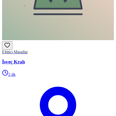
Eğitici Masallar
İsveç Kralı
2
dk