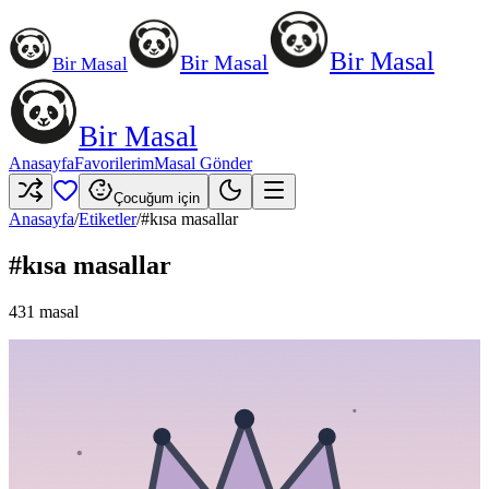
Bir Masal
Bir Masal
Bir Masal
Bir Masal
Anasayfa
Favorilerim
Masal Gönder
Çocuğum için
Anasayfa
/
Etiketler
/
#
kısa masallar
#
kısa masallar
431
masal