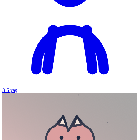
3
-
6
yaş