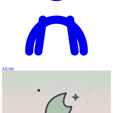
3
-
6
yaş