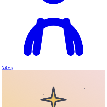
3
-
6
yaş