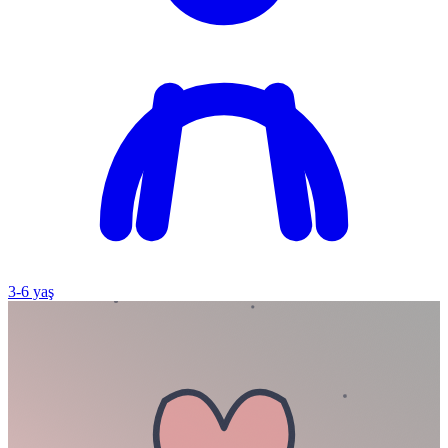
3
-
6
yaş