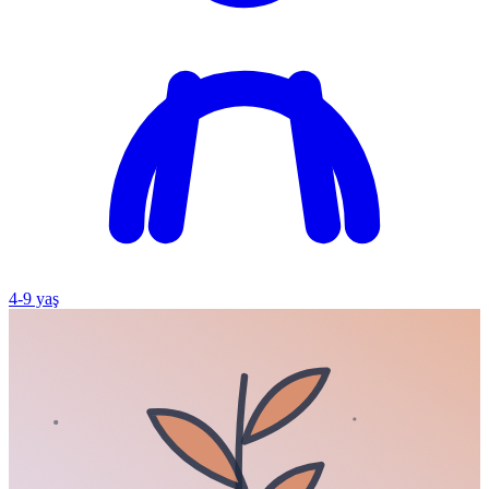
4
-
9
yaş