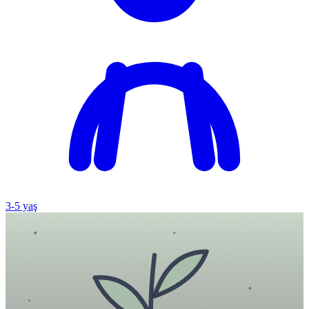
3
-
5
yaş