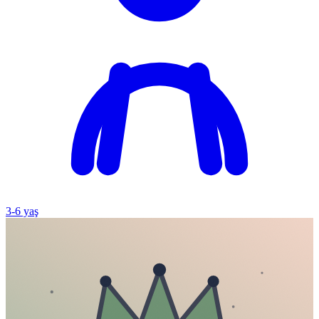
3
-
6
yaş