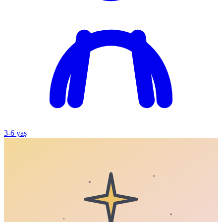
3
-
6
yaş