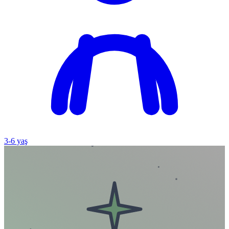
3
-
6
yaş