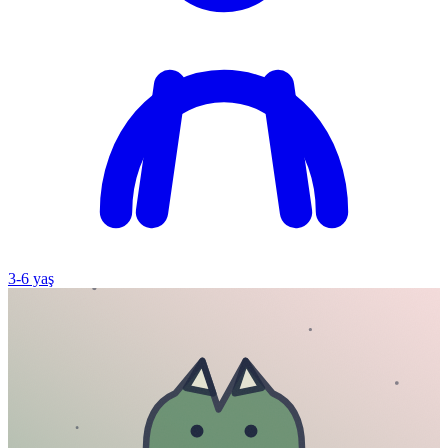
3
-
6
yaş