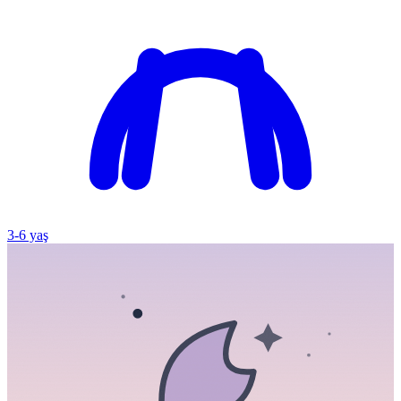
3
-
6
yaş