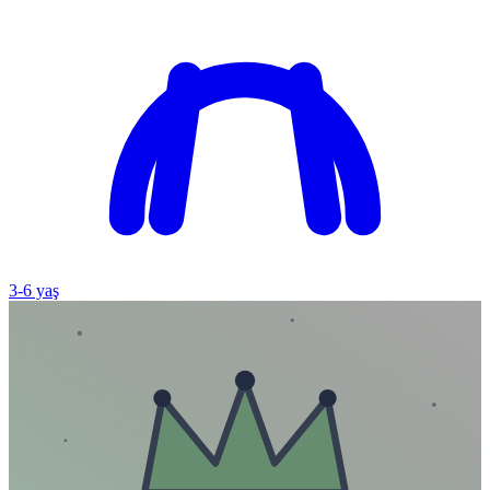
3
-
6
yaş