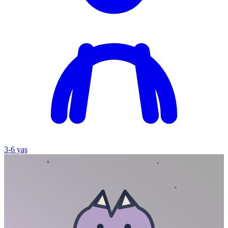
3
-
6
yaş