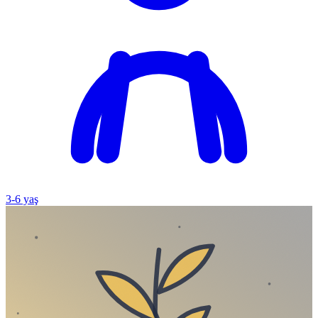
3
-
6
yaş