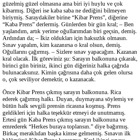
güzelmiş güzel olmasına ama biri iyi huylu ve çok
kibarmış. Diğeri ise kaba saba ne dediğini bilmeyen
biriymiş. Saraydakiler birine “Kibar Prens”, diğerine
“Kaba Prens” derlermiş. Günlerden bir gün kral; – Ben
yaşlandım, artık yerime oğullarımdan biri geçsin, demiş.
Ardından da; – İkiz oldukları için haksızlık olmasın.
Sınav yapalım, kim kazanırsa o kral olsun, demiş.
Oğullarını çağırmış. – Sizlere sınav yapacağım. Kazanan
kral olacak. İlk göreviniz şu: Sarayın balkonuna çıkarak,
birinci gün biriniz, ikinci gün diğeriniz halka çağrıda
bulunacaksınız. Kimin çağrısına daha çok gelen olursa
o, çok seviliyor demektir, o kazanacak.
Önce Kibar Prens çıkmış sarayın balkonuna. Rica
ederek çağırmış halkı. Duyan, duymayana söylemiş ve
bütün halk sevgili prensin ricasına koşmuş. Prens
geldikleri için halka teşekkür etmeyi de unutmamış.
Ertesi gün Kaba Prens çıkmış sarayın balkonuna ve
emrederek “Herkes buraya toplansın.” diye bağırmış.
Birkaç meraklıdan başka kimse gelmemiş. Sınavın ilk