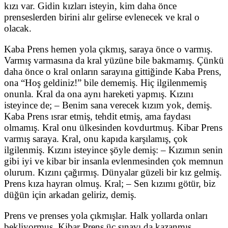
kızı var. Gidin kızları isteyin, kim daha önce
prenseslerden birini alır gelirse evlenecek ve kral o
olacak.
Kaba Prens hemen yola çıkmış, saraya önce o varmış.
Varmış varmasına da kral yüzüne bile bakmamış. Çünkü
daha önce o kral onların sarayına gittiğinde Kaba Prens,
ona “Hoş geldiniz!” bile dememiş. Hiç ilgilenmemiş
onunla. Kral da ona aynı hareketi yapmış. Kızını
isteyince de; – Benim sana verecek kızım yok, demiş.
Kaba Prens ısrar etmiş, tehdit etmiş, ama faydası
olmamış. Kral onu ülkesinden kovdurtmuş. Kibar Prens
varmış saraya. Kral, onu kapıda karşılamış, çok
ilgilenmiş. Kızını isteyince şöyle demiş: – Kızımın senin
gibi iyi ve kibar bir insanla evlenmesinden çok memnun
olurum. Kızını çağırmış. Dünyalar güzeli bir kız gelmiş.
Prens kıza hayran olmuş. Kral; – Sen kızımı götür, biz
düğün için arkadan geliriz, demiş.
Prens ve prenses yola çıkmışlar. Halk yollarda onları
bekliyormuş. Kibar Prens üç sınavı da kazanmış.