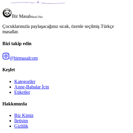
Bir Masal
Masal Oku
Çocuklarınızla paylaşacağınız sıcak, özenle seçilmiş Türkçe
masallar.
Bizi takip edin
@birmasalcom
Keşfet
Kategoriler
Anne-Babalar İçin
Etiketler
Hakkımızda
Biz Kimiz
İletişim
Gizlilik