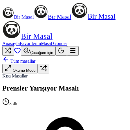
Bir Masal
Bir Masal
Bir Masal
Bir Masal
Anasayfa
Favorilerim
Masal Gönder
Çocuğum için
Tüm masallar
Okuma Modu
Kısa Masallar
Prensler Yarışıyor Masalı
3
dk