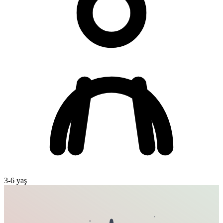
3
-
6
yaş