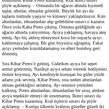
bölümünü Kibar Prens kazanmış. Kral ikinci sınavı
şöyle açıklamış: – Ormanda bir ağacın altında kıymetli
taşlar, altınlar, elmaslar gömülü. Büyük bir ayı da
taşların üstünde yaşıyor ve kimseyi yaklaştırmıyor. Kim
altınlardan, elmaslardan alıp gelebilirse sınavı o kazanır.
Önce yola Kaba Prens çıkmış. Ormana geldiğinde ayı
ağacın altında yatıyormuş. Ayıya yaklaşmış, havaya ateş
etmiş. Ayı hiç aldırış etmeyince koca bir sopayla ayıyı
kaldırmaya çalışmış. Bir gün boyunca uğraşmış. Fakat
ayıyı yerinden kımıldatamamış ve elleri bomboş geri
dönmüş.
Sıra Kibar Prens’e gelmiş. Giderken ayıya bir sepet
armut götürmüş. Nazikçe ayıya selam vererek hediyesini
önüne koymuş. Ayı kendisiyle konuşan bu güler yüzlü
adamı çok sevmiş. Kibar Prens, ona neden altınlardan
alması gerektiğini anlatmış. Ayı sessizce yerinden
kalkmış. Prens altınlardan, elmaslardan bir avuç alırken
ayıya teşekkür etmeyi de unutmamış. İkinci sınavı da
Kibar Prens kazanmış. Kral üçüncü sınavı da şöyle
açıklamış: – Komşu ülkenin kralının güzeller güzeli iki