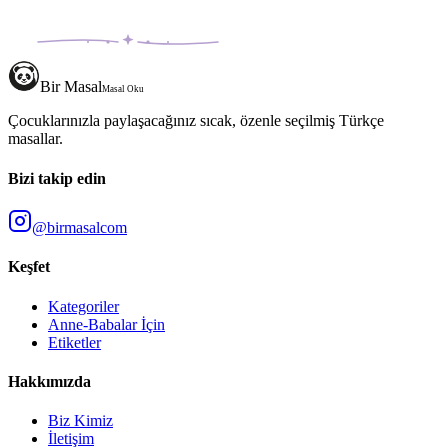
Bir Masal
Masal Oku
Çocuklarınızla paylaşacağınız sıcak, özenle seçilmiş Türkçe
masallar.
Bizi takip edin
@birmasalcom
Keşfet
Kategoriler
Anne-Babalar İçin
Etiketler
Hakkımızda
Biz Kimiz
İletişim