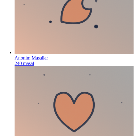
Anonim Masallar
240
masal