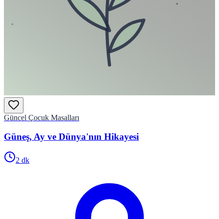
Güncel Çocuk Masalları
Güneş, Ay ve Dünya'nın Hikayesi
2
dk