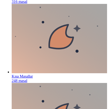
316
masal
Kısa Masallar
248
masal