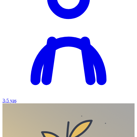
3
-
5
yaş