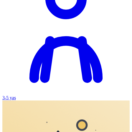
3
-
5
yaş