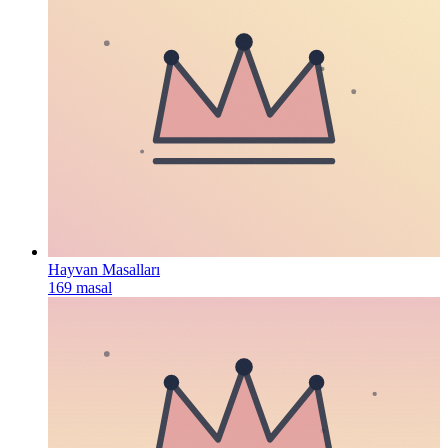
Hayvan Masalları
169
masal