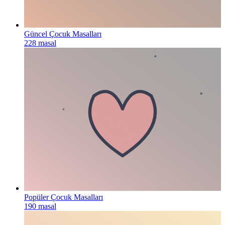
Güncel Çocuk Masalları
228
masal
Popüler Çocuk Masalları
190
masal