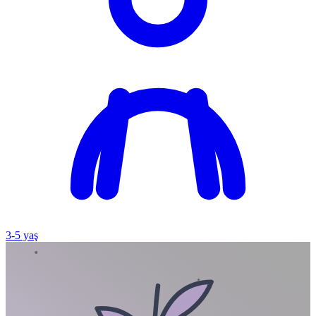
3
-
5
yaş