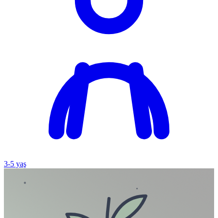
3
-
5
yaş