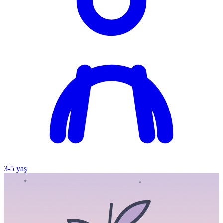
3
-
5
yaş