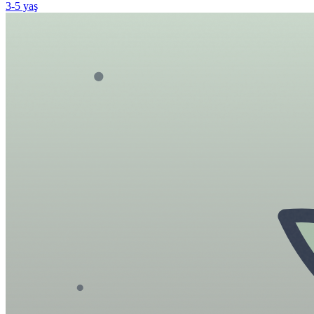
3
-
5
yaş