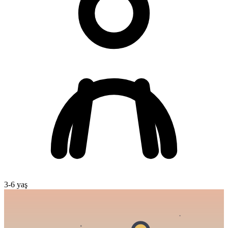
3
-
6
yaş