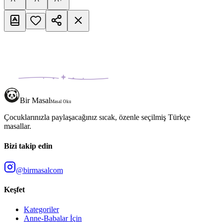
Bir Masal
Masal Oku
Çocuklarınızla paylaşacağınız sıcak, özenle seçilmiş Türkçe
masallar.
Bizi takip edin
@birmasalcom
Keşfet
Kategoriler
Anne-Babalar İçin