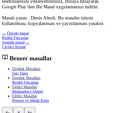
telefonlarınıza yükleyebilirsiniz, Buraya tıklayarak
Google Play’den Bir Masal uygulamamızı indirin.
Masalı yazan : Deniz Altıok. Bu masalın izinsiz
kullanılması, kopyalanması ve yayınlanması yasaktır.
← Önceki masal
Renkli Fincanlar
Sonraki masal →
Çiçekçi Kemal
Benzer masallar
Dostluk Masalları
Sarı Taksi
Dostluk Masalları
Renkli Fincanlar
Eğitici Masallar
Muhasebeci Ahmet
Eğitici Masallar
Prenses ve Minik Kirpi
A−
A
A+