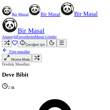
Bir Masal
Bir Masal
Bir Masal
Bir Masal
Anasayfa
Favorilerim
Masal Gönder
Çocuğum için
Tüm masallar
Okuma Modu
Dostluk Masalları
Deve Bibit
2
dk