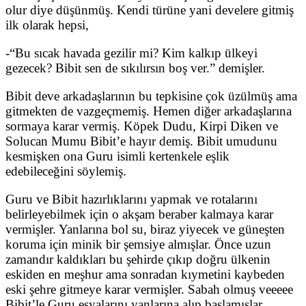
olur diye düşünmüş. Kendi türüne yani develere gitmiş
ilk olarak hepsi,
-“Bu sıcak havada gezilir mi? Kim kalkıp ülkeyi
gezecek? Bibit sen de sıkılırsın boş ver.” demişler.
Bibit deve arkadaşlarının bu tepkisine çok üzülmüş ama
gitmekten de vazgeçmemiş. Hemen diğer arkadaşlarına
sormaya karar vermiş. Köpek Dudu, Kirpi Diken ve
Solucan Mumu Bibit’e hayır demiş. Bibit umudunu
kesmişken ona Guru isimli kertenkele eşlik
edebileceğini söylemiş.
Guru ve Bibit hazırlıklarını yapmak ve rotalarını
belirleyebilmek için o akşam beraber kalmaya karar
vermişler. Yanlarına bol su, biraz yiyecek ve güneşten
koruma için minik bir şemsiye almışlar. Önce uzun
zamandır kaldıkları bu şehirde çıkıp doğru ülkenin
eskiden en meşhur ama sonradan kıymetini kaybeden
eski şehre gitmeye karar vermişler. Sabah olmuş veeeee
Bibit’le Guru eşyalarını yanlarına alıp başlamışlar