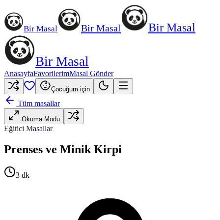
Bir Masal
Bir Masal
Bir Masal
Bir Masal
Anasayfa
Favorilerim
Masal Gönder
Çocuğum için
Tüm masallar
Okuma Modu
Eğitici Masallar
Prenses ve Minik Kirpi
3
dk