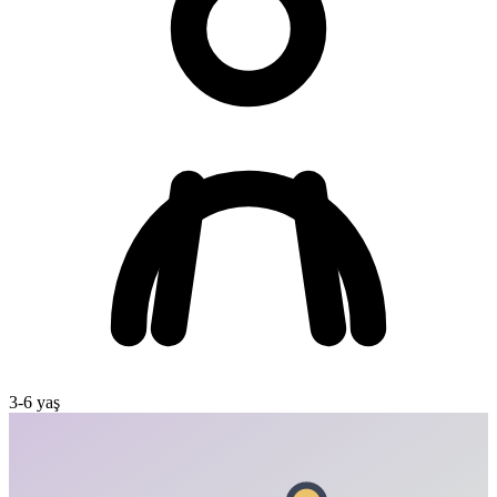
3
-
6
yaş