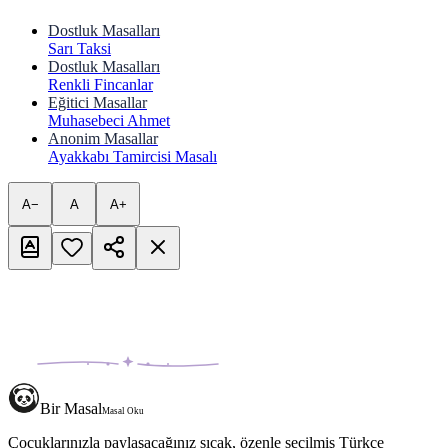
Dostluk Masalları
Sarı Taksi
Dostluk Masalları
Renkli Fincanlar
Eğitici Masallar
Muhasebeci Ahmet
Anonim Masallar
Ayakkabı Tamircisi Masalı
A−
A
A+
Bir Masal
Masal Oku
Çocuklarınızla paylaşacağınız sıcak, özenle seçilmiş Türkçe