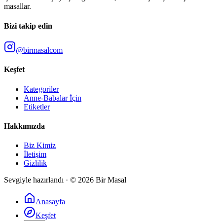
masallar.
Bizi takip edin
@birmasalcom
Keşfet
Kategoriler
Anne-Babalar İçin
Etiketler
Hakkımızda
Biz Kimiz
İletişim
Gizlilik
Sevgiyle hazırlandı · ©
2026
Bir Masal
Anasayfa
Keşfet