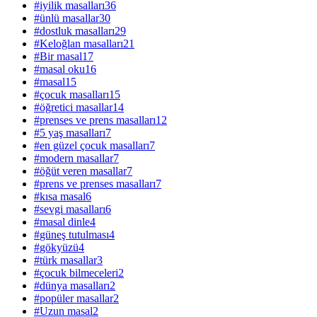
#
iyilik masalları
36
#
ünlü masallar
30
#
dostluk masalları
29
#
Keloğlan masalları
21
#
Bir masal
17
#
masal oku
16
#
masal
15
#
çocuk masalları
15
#
öğretici masallar
14
#
prenses ve prens masalları
12
#
5 yaş masalları
7
#
en güzel çocuk masalları
7
#
modern masallar
7
#
öğüt veren masallar
7
#
prens ve prenses masalları
7
#
kısa masal
6
#
sevgi masalları
6
#
masal dinle
4
#
güneş tutulması
4
#
gökyüzü
4
#
türk masallar
3
#
çocuk bilmeceleri
2
#
dünya masalları
2
#
popüler masallar
2
#
Uzun masal
2