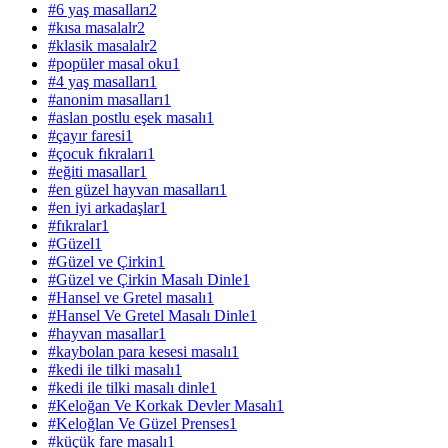
#
6 yaş masalları
2
#
kısa masalalr
2
#
klasik masalalr
2
#
popüler masal oku
1
#
4 yaş masalları
1
#
anonim masalları
1
#
aslan postlu eşek masalı
1
#
çayır faresi
1
#
çocuk fıkraları
1
#
eğiti masallar
1
#
en güzel hayvan masalları
1
#
en iyi arkadaşlar
1
#
fıkralar
1
#
Güzel
1
#
Güzel ve Çirkin
1
#
Güzel ve Çirkin Masalı Dinle
1
#
Hansel ve Gretel masalı
1
#
Hansel Ve Gretel Masalı Dinle
1
#
hayvan masallar
1
#
kaybolan para kesesi masalı
1
#
kedi ile tilki masalı
1
#
kedi ile tilki masalı dinle
1
#
Keloğan Ve Korkak Devler Masalı
1
#
Keloğlan Ve Güzel Prenses
1
#
küçük fare masalı
1