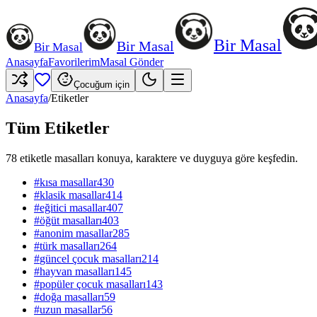
Bir Masal
Bir Masal
Bir Masal
Anasayfa
Favorilerim
Masal Gönder
Çocuğum için
Anasayfa
/
Etiketler
Tüm Etiketler
78
etiketle masalları konuya, karaktere ve duyguya göre keşfedin.
#
kısa masallar
430
#
klasik masallar
414
#
eğitici masallar
407
#
öğüt masalları
403
#
anonim masallar
285
#
türk masalları
264
#
güncel çocuk masalları
214
#
hayvan masalları
145
#
popüler çocuk masalları
143
#
doğa masalları
59
#
uzun masallar
56