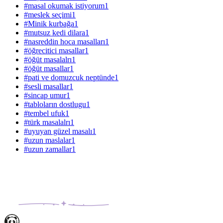
#
masal okumak istiyorum
1
#
meslek seçimi
1
#
Minik kurbağa
1
#
mutsuz kedi dilara
1
#
nasreddin hoca masalları
1
#
öğrecitici masallar
1
#
öğüt masalalrı
1
#
öğüt masallar
1
#
pati ve domuzcuk neptünde
1
#
sesli masallar
1
#
sincap umur
1
#
tabloların dostlugu
1
#
tembel ufuk
1
#
türk masalalrı
1
#
uyuyan güzel masalı
1
#
uzun maslalar
1
#
uzun zamallar
1