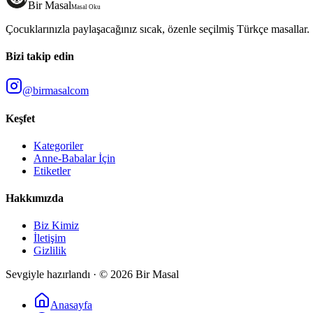
Bir Masal
Masal Oku
Çocuklarınızla paylaşacağınız sıcak, özenle seçilmiş Türkçe masallar.
Bizi takip edin
@birmasalcom
Keşfet
Kategoriler
Anne-Babalar İçin
Etiketler
Hakkımızda
Biz Kimiz
İletişim
Gizlilik
Sevgiyle hazırlandı · ©
2026
Bir Masal
Anasayfa