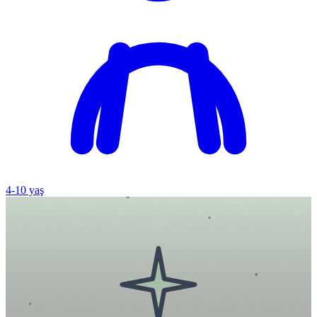
4
-
10
yaş