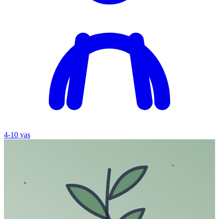
4
-
10
yaş