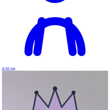
4
-
10
yaş