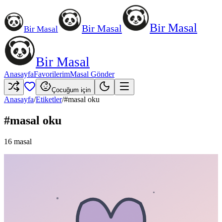
Bir Masal
Bir Masal
Bir Masal
Bir Masal
Anasayfa
Favorilerim
Masal Gönder
Çocuğum için
Anasayfa
/
Etiketler
/
#
masal oku
#
masal oku
16
masal