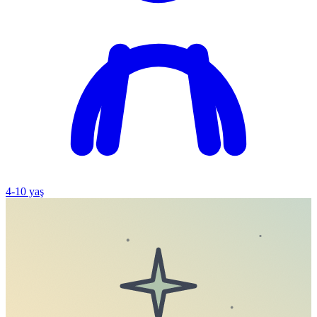
4
-
10
yaş