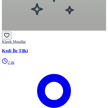
Klasik Masallar
Kedi İle Tilki
2
dk