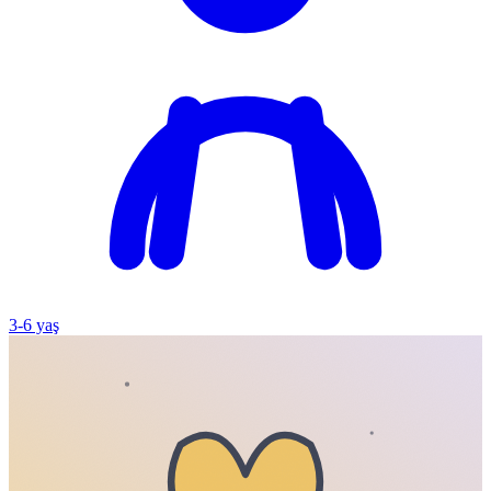
3
-
6
yaş