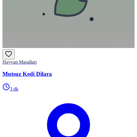
Hayvan Masalları
Mutsuz Kedi Dilara
3
dk