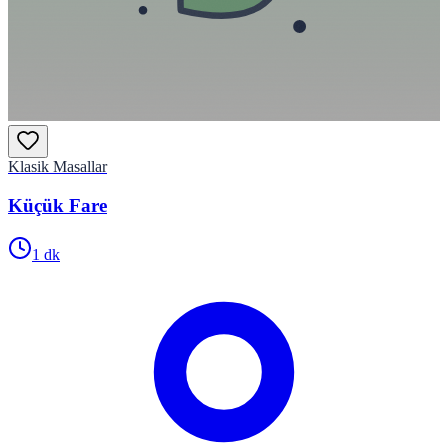
Klasik Masallar
Küçük Fare
1
dk