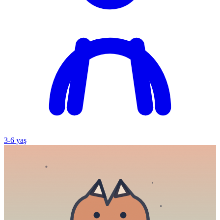
3
-
6
yaş