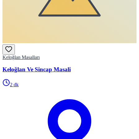
Keloğlan Masalları
Keloğlan Ve Sincap Masali
2
dk