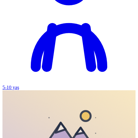
5
-
10
yaş