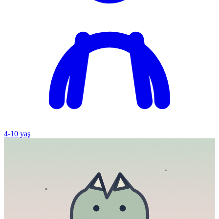
4
-
10
yaş