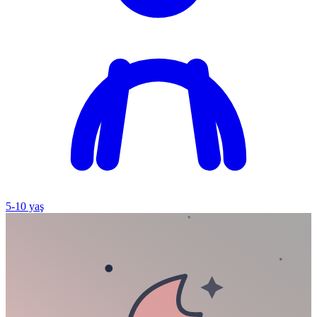
5
-
10
yaş