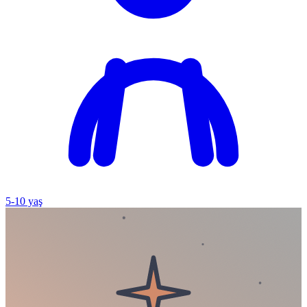
5
-
10
yaş