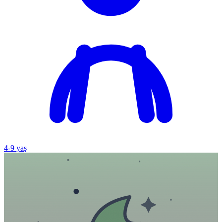
4
-
9
yaş