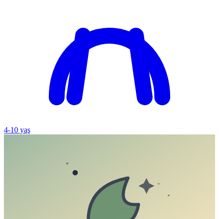
4
-
10
yaş