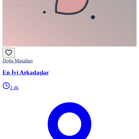
Doğa Masalları
En İyi Arkadaşlar
2
dk