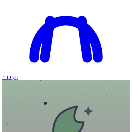
4
-
10
yaş