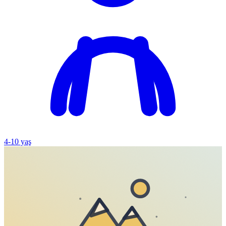
4
-
10
yaş