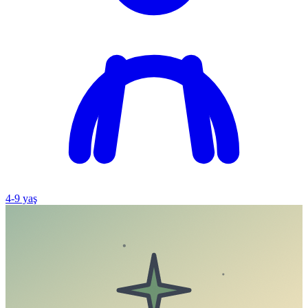
4
-
9
yaş