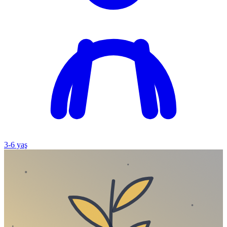
3
-
6
yaş