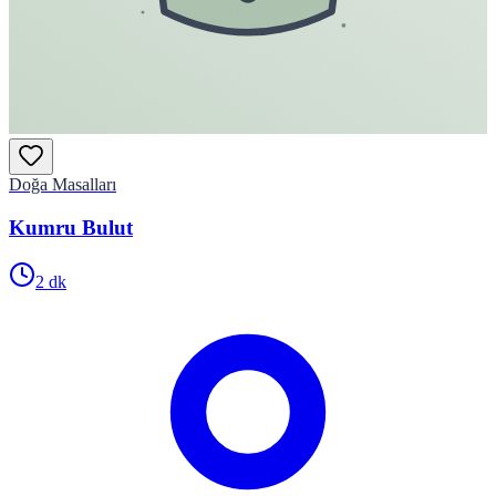
Doğa Masalları
Kumru Bulut
2
dk