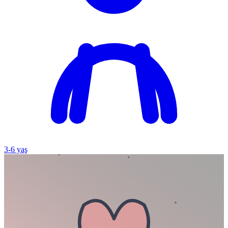
3
-
6
yaş