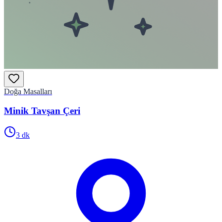
Doğa Masalları
Minik Tavşan Çeri
3
dk