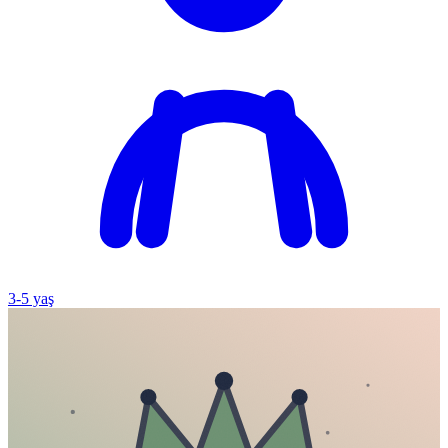
3
-
5
yaş