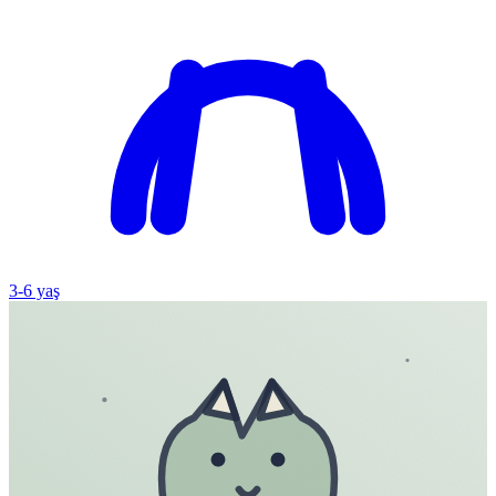
3
-
6
yaş