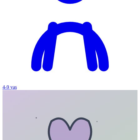
4
-
9
yaş