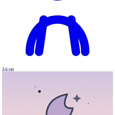
3
-
6
yaş