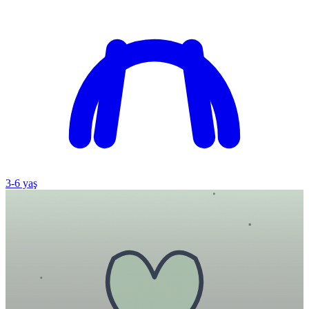
3
-
6
yaş