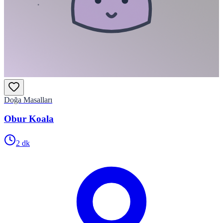
Doğa Masalları
Obur Koala
2
dk