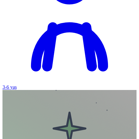
3
-
6
yaş