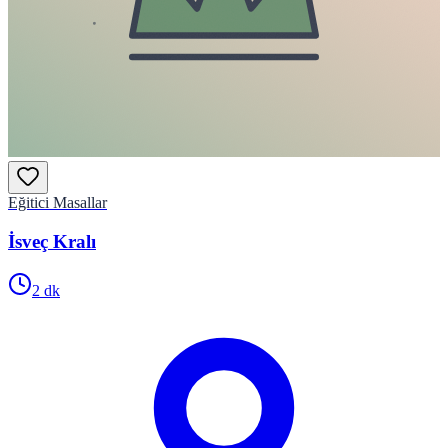
Eğitici Masallar
İsveç Kralı
2
dk