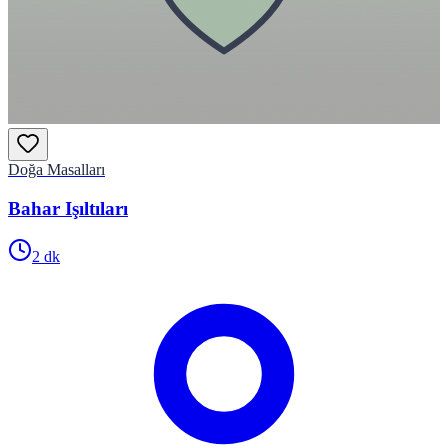
Doğa Masalları
Bahar Işıltıları
2
dk