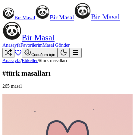
Bir Masal
Bir Masal
Bir Masal
Bir Masal
Anasayfa
Favorilerim
Masal Gönder
Çocuğum için
Anasayfa
/
Etiketler
/
#
türk masalları
#
türk masalları
265
masal