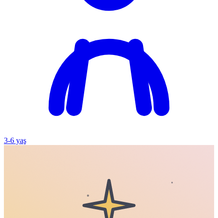
3
-
6
yaş