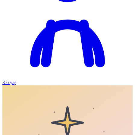
3
-
6
yaş