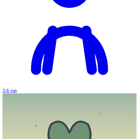
3
-
6
yaş