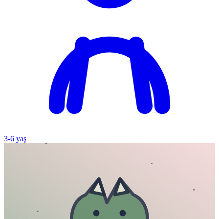
3
-
6
yaş