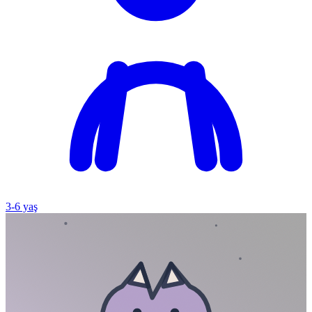
3
-
6
yaş