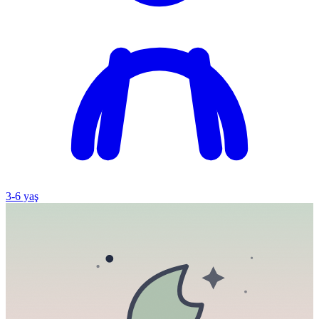
3
-
6
yaş