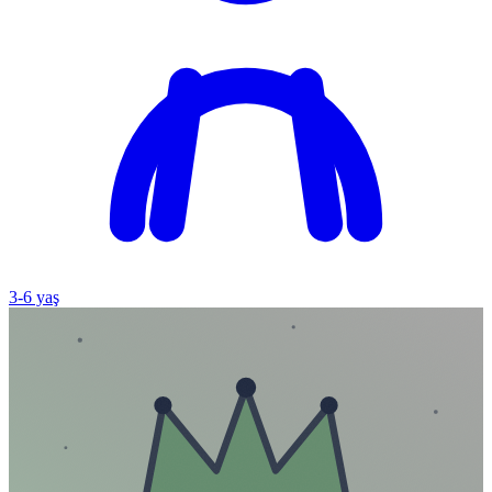
3
-
6
yaş