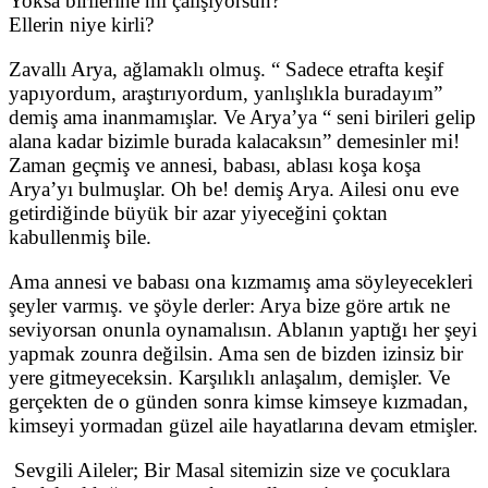
Yoksa birilerine mi çalışıyorsun?
Ellerin niye kirli?
Zavallı Arya, ağlamaklı olmuş. “ Sadece etrafta keşif
yapıyordum, araştırıyordum, yanlışlıkla buradayım”
demiş ama inanmamışlar. Ve Arya’ya “ seni birileri gelip
alana kadar bizimle burada kalacaksın” demesinler mi!
Zaman geçmiş ve annesi, babası, ablası koşa koşa
Arya’yı bulmuşlar. Oh be! demiş Arya. Ailesi onu eve
getirdiğinde büyük bir azar yiyeceğini çoktan
kabullenmiş bile.
Ama annesi ve babası ona kızmamış ama söyleyecekleri
şeyler varmış. ve şöyle derler: Arya bize göre artık ne
seviyorsan onunla oynamalısın. Ablanın yaptığı her şeyi
yapmak zounra değilsin. Ama sen de bizden izinsiz bir
yere gitmeyeceksin. Karşılıklı anlaşalım, demişler. Ve
gerçekten de o günden sonra kimse kimseye kızmadan,
kimseyi yormadan güzel aile hayatlarına devam etmişler.
Sevgili Aileler; Bir Masal sitemizin size ve çocuklara