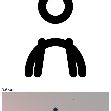
3
-
6
yaş