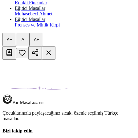
Renkli Fincanlar
Eğitici Masallar
Muhasebeci Ahmet
Eğitici Masallar
Prenses ve Minik Kirpi
A−
A
A+
Bir Masal
Masal Oku
Çocuklarınızla paylaşacağınız sıcak, özenle seçilmiş Türkçe
masallar.
Bizi takip edin