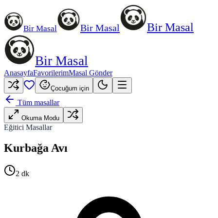
Bir Masal
Bir Masal
Bir Masal
Bir Masal
Anasayfa
Favorilerim
Masal Gönder
Çocuğum için
Tüm masallar
Okuma Modu
Eğitici Masallar
Kurbağa Avı
2
dk