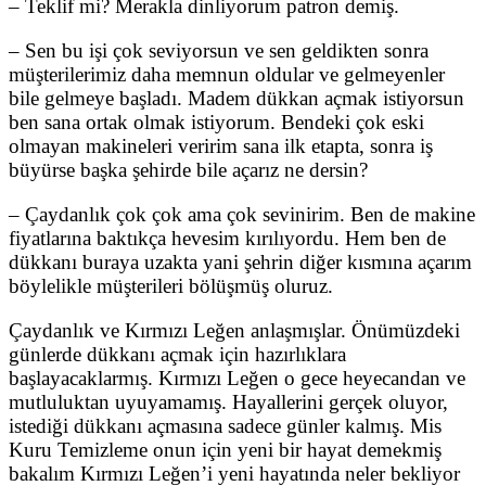
– Teklif mi? Merakla dinliyorum patron demiş.
– Sen bu işi çok seviyorsun ve sen geldikten sonra
müşterilerimiz daha memnun oldular ve gelmeyenler
bile gelmeye başladı. Madem dükkan açmak istiyorsun
ben sana ortak olmak istiyorum. Bendeki çok eski
olmayan makineleri veririm sana ilk etapta, sonra iş
büyürse başka şehirde bile açarız ne dersin?
– Çaydanlık çok çok ama çok sevinirim. Ben de makine
fiyatlarına baktıkça hevesim kırılıyordu. Hem ben de
dükkanı buraya uzakta yani şehrin diğer kısmına açarım
böylelikle müşterileri bölüşmüş oluruz.
Çaydanlık ve Kırmızı Leğen anlaşmışlar. Önümüzdeki
günlerde dükkanı açmak için hazırlıklara
başlayacaklarmış. Kırmızı Leğen o gece heyecandan ve
mutluluktan uyuyamamış. Hayallerini gerçek oluyor,
istediği dükkanı açmasına sadece günler kalmış. Mis
Kuru Temizleme onun için yeni bir hayat demekmiş
bakalım Kırmızı Leğen’i yeni hayatında neler bekliyor