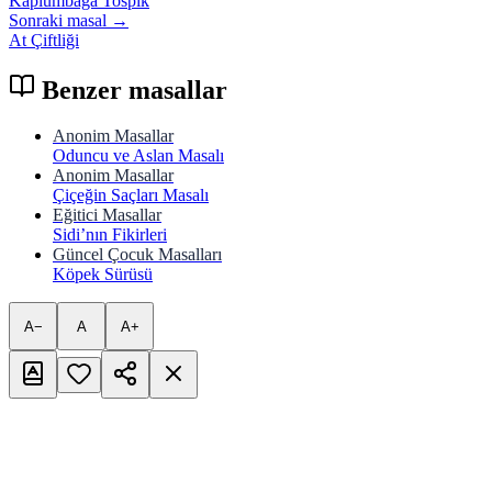
Kaplumbağa Tospik
Sonraki masal →
At Çiftliği
Benzer masallar
Anonim Masallar
Oduncu ve Aslan Masalı
Anonim Masallar
Çiçeğin Saçları Masalı
Eğitici Masallar
Sidi’nın Fikirleri
Güncel Çocuk Masalları
Köpek Sürüsü
A−
A
A+