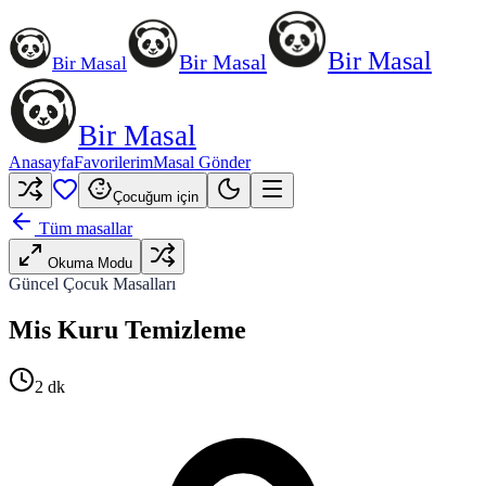
Bir Masal
Bir Masal
Bir Masal
Bir Masal
Anasayfa
Favorilerim
Masal Gönder
Çocuğum için
Tüm masallar
Okuma Modu
Güncel Çocuk Masalları
Mis Kuru Temizleme
2
dk