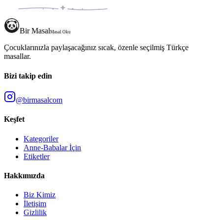
Bir Masal
Masal Oku
Çocuklarınızla paylaşacağınız sıcak, özenle seçilmiş Türkçe
masallar.
Bizi takip edin
@birmasalcom
Keşfet
Kategoriler
Anne-Babalar İçin
Etiketler
Hakkımızda
Biz Kimiz
İletişim
Gizlilik