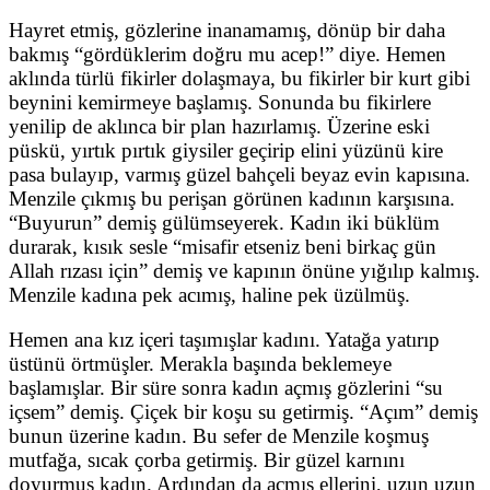
Hayret etmiş, gözlerine inanamamış, dönüp bir daha
bakmış “gördüklerim doğru mu acep!” diye. Hemen
aklında türlü fikirler dolaşmaya, bu fikirler bir kurt gibi
beynini kemirmeye başlamış. Sonunda bu fikirlere
yenilip de aklınca bir plan hazırlamış. Üzerine eski
püskü, yırtık pırtık giysiler geçirip elini yüzünü kire
pasa bulayıp, varmış güzel bahçeli beyaz evin kapısına.
Menzile çıkmış bu perişan görünen kadının karşısına.
“Buyurun” demiş gülümseyerek. Kadın iki büklüm
durarak, kısık sesle “misafir etseniz beni birkaç gün
Allah rızası için” demiş ve kapının önüne yığılıp kalmış.
Menzile kadına pek acımış, haline pek üzülmüş.
Hemen ana kız içeri taşımışlar kadını. Yatağa yatırıp
üstünü örtmüşler. Merakla başında beklemeye
başlamışlar. Bir süre sonra kadın açmış gözlerini “su
içsem” demiş. Çiçek bir koşu su getirmiş. “Açım” demiş
bunun üzerine kadın. Bu sefer de Menzile koşmuş
mutfağa, sıcak çorba getirmiş. Bir güzel karnını
doyurmuş kadın. Ardından da açmış ellerini, uzun uzun