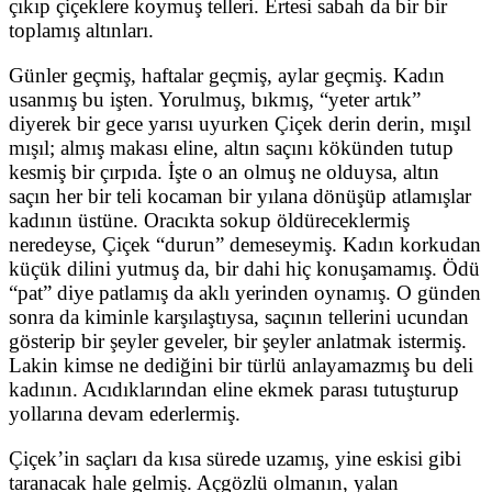
çıkıp çiçeklere koymuş telleri. Ertesi sabah da bir bir
toplamış altınları.
Günler geçmiş, haftalar geçmiş, aylar geçmiş. Kadın
usanmış bu işten. Yorulmuş, bıkmış, “yeter artık”
diyerek bir gece yarısı uyurken Çiçek derin derin, mışıl
mışıl; almış makası eline, altın saçını kökünden tutup
kesmiş bir çırpıda. İşte o an olmuş ne olduysa, altın
saçın her bir teli kocaman bir yılana dönüşüp atlamışlar
kadının üstüne. Oracıkta sokup öldüreceklermiş
neredeyse, Çiçek “durun” demeseymiş. Kadın korkudan
küçük dilini yutmuş da, bir dahi hiç konuşamamış. Ödü
“pat” diye patlamış da aklı yerinden oynamış. O günden
sonra da kiminle karşılaştıysa, saçının tellerini ucundan
gösterip bir şeyler geveler, bir şeyler anlatmak istermiş.
Lakin kimse ne dediğini bir türlü anlayamazmış bu deli
kadının. Acıdıklarından eline ekmek parası tutuşturup
yollarına devam ederlermiş.
Çiçek’in saçları da kısa sürede uzamış, yine eskisi gibi
taranacak hale gelmiş. Açgözlü olmanın, yalan