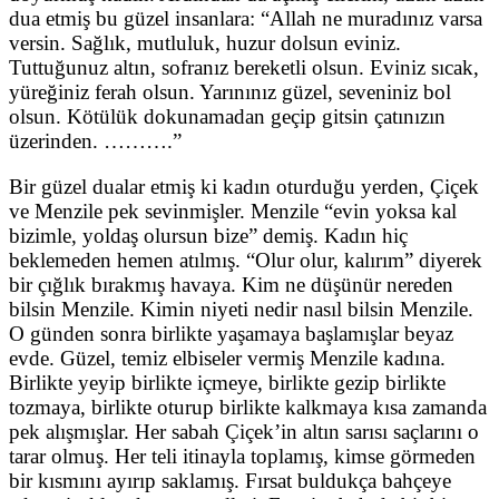
dua etmiş bu güzel insanlara: “Allah ne muradınız varsa
versin. Sağlık, mutluluk, huzur dolsun eviniz.
Tuttuğunuz altın, sofranız bereketli olsun. Eviniz sıcak,
yüreğiniz ferah olsun. Yarınınız güzel, seveniniz bol
olsun. Kötülük dokunamadan geçip gitsin çatınızın
üzerinden. ……….”
Bir güzel dualar etmiş ki kadın oturduğu yerden, Çiçek
ve Menzile pek sevinmişler. Menzile “evin yoksa kal
bizimle, yoldaş olursun bize” demiş. Kadın hiç
beklemeden hemen atılmış. “Olur olur, kalırım” diyerek
bir çığlık bırakmış havaya. Kim ne düşünür nereden
bilsin Menzile. Kimin niyeti nedir nasıl bilsin Menzile.
O günden sonra birlikte yaşamaya başlamışlar beyaz
evde. Güzel, temiz elbiseler vermiş Menzile kadına.
Birlikte yeyip birlikte içmeye, birlikte gezip birlikte
tozmaya, birlikte oturup birlikte kalkmaya kısa zamanda
pek alışmışlar. Her sabah Çiçek’in altın sarısı saçlarını o
tarar olmuş. Her teli itinayla toplamış, kimse görmeden
bir kısmını ayırıp saklamış. Fırsat buldukça bahçeye