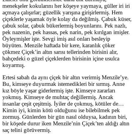
menekşeler kokularını her köşeye yaymaya, güller iri iri
açmaya çalışırlar; güzellik yarışına girişirlermiş. Hem
çiçeklerle yaşamak öyle kolay da değilmiş. Çabuk küser,
çabuk solar, çabuk bükerlermiş boyunlarını. Pek nazlı,
pek nazenin, pek hassas, pek narin, pek kırılgan imişler.
Öyleymişler işte. Sevgi imiş asıl onları besleyip
büyüten. Menzile haftada bir kere, karanlık çöker
çökmez Çiçek’in altın sarısı tellerinden birisini alır,
bahçedeki o güzel çiçeklerden birisinin içine usulca
koyarmış.
Ertesi sabah da aynı çiçek bir altın verirmiş Menzile’ye.
Bu, kimseye duyurmak istemedikleri bir sırmış. Anne
kız böyle yaşar giderlermiş işte. Kimseye zararları
yokmuş. Kimseye de muhtaç değillermiş. Ancak
insanlar çeşit çeşitmiş. İyiler de çokmuş, kötüler de…
Kimin iyi, kimin kötü olduğunu ise bilebilmek pek
zormuş. Günlerden bir gün nasıl olduysa, kadının biri,
bir köşede durur iken Menzile’nin Çiçek’ten aldığı altın
saç telini görüvermiş.