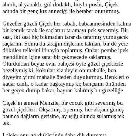
alımlı; al yanaklı, gül dudaklı, boylu poslu, Çiçek
adında bir genç kız anneciği ile beraber otururmuş.
Güzeller güzeli Çiçek her sabah, babaannesinden kalma
bir kemik tarak ile saçlarını taramayı pek severmiş. Bir
saat, iki saat hiç bıkmadan tarar da tararmış yumuşacık
saçlarını. Sonra da tarağın dişlerine takılan, bir de yere
dökülen tellerini itinayla toplarmış. Onları pembe ipek
mendilinin içine sarar bir çekmecede saklarmış.
Oturdukları beyaz evin bahçesi öyle güzel çiçeklerle
bezeliymiş ki, kokuları siz deyin on mahalle, ben
diyeyim yirmi mahalle öteden duyulurmuş. Renkleri o
kadar canlı, o kadar başkaymış ki; bahçenin önünden
her geçen durup bakar, hayran kalırmış bu güzelliğe.
Çiçek’in annesi Menzile, bir çocuk gibi severmiş bu
güzel çiçekleri. Okşarmış, öpermiş; her akşam güneş
batınca dağların gerisine, ay ışığı altında sularmış tek
tek.
Laleler onu gördüklerinde daha dik durmaya,