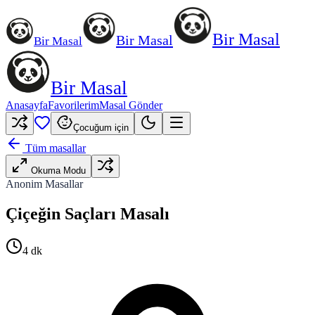
Bir Masal
Bir Masal
Bir Masal
Bir Masal
Anasayfa
Favorilerim
Masal Gönder
Çocuğum için
Tüm masallar
Okuma Modu
Anonim Masallar
Çiçeğin Saçları Masalı
4
dk