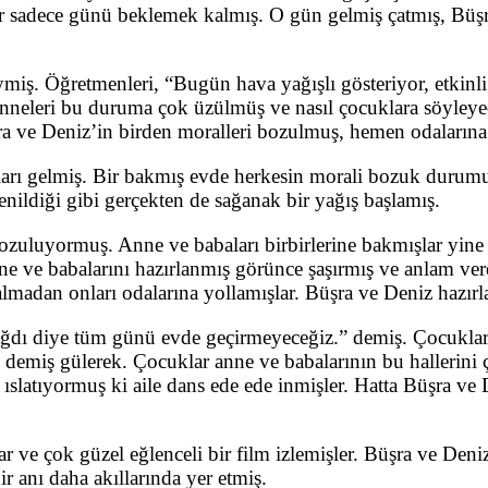
ır sadece günü beklemek kalmış. O gün gelmiş çatmış, Büşra
ymiş. Öğretmenleri, “Bugün hava yağışlı gösteriyor, etkinli
Anneleri bu duruma çok üzülmüş ve nasıl çocuklara söyleye
ra ve Deniz’in birden moralleri bozulmuş, hemen odalarına
abaları gelmiş. Bir bakmış evde herkesin morali bozuk duru
ldiği gibi gerçekten de sağanak bir yağış başlamış.
zuluyormuş. Anne ve babaları birbirlerine bakmışlar yine
ne ve babalarını hazırlanmış görünce şaşırmış ve anlam ver
almadan onları odalarına yollamışlar. Büşra ve Deniz hazır
ğdı diye tüm günü evde geçirmeyeceğiz.” demiş. Çocuklar 
” demiş gülerek. Çocuklar anne ve babalarının bu hallerini
slatıyormuş ki aile dans ede ede inmişler. Hatta Büşra ve 
r ve çok güzel eğlenceli bir film izlemişler. Büşra ve Den
 anı daha akıllarında yer etmiş.