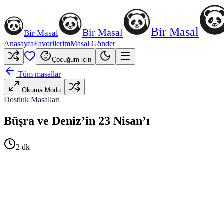
Bir Masal
Bir Masal
Bir Masal
Anasayfa
Favorilerim
Masal Gönder
Çocuğum için
Tüm masallar
Okuma Modu
Dostluk Masalları
Büşra ve Deniz’in 23 Nisan’ı
2
dk