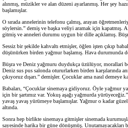
alınmış, müzikler ve alan düzeni ayarlanmış. Her şey haz
başlamışlar.
O sırada annelerinin telefonu çalmış, arayan öğretmenleri
söylersin.” demiş ve başka veliyi aramak için kapatmış. 
gitmiş ve anneleri durumu uygun bir dille açıklamış. Büş
Sessiz bir şekilde kahvaltı etmişler, öğlen işten çıkıp b
düşünürken birden yağmur başlamış. Hava durumunda deni
Büşra ve Deniz yağmuru duydukça üzülüyor, morallari bo
Deniz sus pus salonda otururlarken birden karşılarında an
çıkıyoruz dışarı.” demişler. Çocuklar ama nasıl demeye k
Babaları, “Çocuklar sinemaya gidiyoruz. Öyle yağmur ya
için bir şartımız var. Yokuş aşağı yağmurda yürüyeceğiz.
yavaş yavaş yürümeye başlamışlar. Yağmur o kadar güzel ı
altında.
Sonra hep birlikte sinemaya gitmişler sinemada kurumuşla
sayesinde harika bir güne dönüşmüş. Unutamayacakları bir