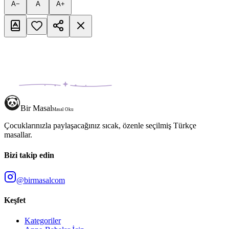
A−
A
A+
Bir Masal
Masal Oku
Çocuklarınızla paylaşacağınız sıcak, özenle seçilmiş Türkçe
masallar.
Bizi takip edin
@birmasalcom
Keşfet
Kategoriler