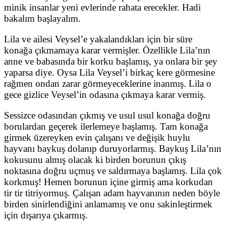
minik insanlar yeni evlerinde rahata erecekler. Hadi
bakalım başlayalım.
Lila ve ailesi Veysel’e yakalandıkları için bir süre
konağa çıkmamaya karar vermişler. Özellikle Lila’nın
anne ve babasında bir korku başlamış, ya onlara bir şey
yaparsa diye. Oysa Lila Veysel’i birkaç kere görmesine
rağmen ondan zarar görmeyeceklerine inanmış. Lila o
gece gizlice Veysel’in odasına çıkmaya karar vermiş.
Sessizce odasından çıkmış ve usul usul konağa doğru
borulardan geçerek ilerlemeye başlamış. Tam konağa
girmek üzereyken evin çalışanı ve değişik huylu
hayvanı baykuş dolanıp duruyorlarmış. Baykuş Lila’nın
kokusunu almış olacak ki birden borunun çıkış
noktasına doğru uçmuş ve saldırmaya başlamış. Lila çok
korkmuş! Hemen borunun içine girmiş ama korkudan
tir tir titriyormuş. Çalışan adam hayvanının neden böyle
birden sinirlendiğini anlamamış ve onu sakinleştirmek
için dışarıya çıkarmış.