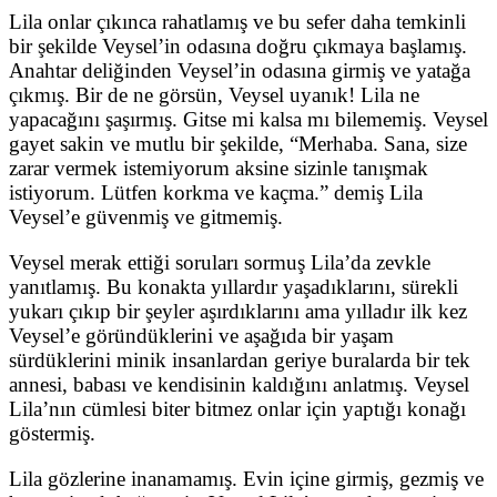
Lila onlar çıkınca rahatlamış ve bu sefer daha temkinli
bir şekilde Veysel’in odasına doğru çıkmaya başlamış.
Anahtar deliğinden Veysel’in odasına girmiş ve yatağa
çıkmış. Bir de ne görsün, Veysel uyanık! Lila ne
yapacağını şaşırmış. Gitse mi kalsa mı bilememiş. Veysel
gayet sakin ve mutlu bir şekilde, “Merhaba. Sana, size
zarar vermek istemiyorum aksine sizinle tanışmak
istiyorum. Lütfen korkma ve kaçma.” demiş Lila
Veysel’e güvenmiş ve gitmemiş.
Veysel merak ettiği soruları sormuş Lila’da zevkle
yanıtlamış. Bu konakta yıllardır yaşadıklarını, sürekli
yukarı çıkıp bir şeyler aşırdıklarını ama yılladır ilk kez
Veysel’e göründüklerini ve aşağıda bir yaşam
sürdüklerini minik insanlardan geriye buralarda bir tek
annesi, babası ve kendisinin kaldığını anlatmış. Veysel
Lila’nın cümlesi biter bitmez onlar için yaptığı konağı
göstermiş.
Lila gözlerine inanamamış. Evin içine girmiş, gezmiş ve