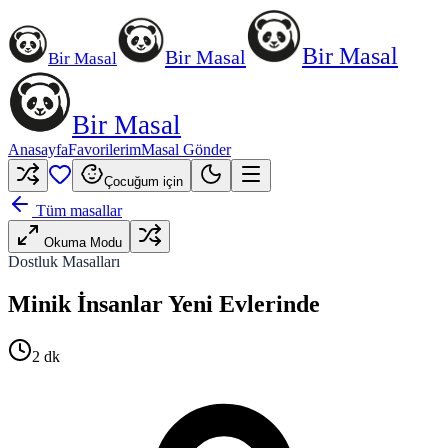
Bir Masal
Bir Masal
Bir Masal
Bir Masal
Anasayfa
Favorilerim
Masal Gönder
Çocuğum için
Tüm masallar
Okuma Modu
Dostluk Masalları
Minik İnsanlar Yeni Evlerinde
2
dk