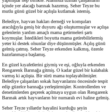
yapmışlar hep birlikte. Alanında uzman çalışanların
içinde yer alacağı barınak hazırmış. Seher Teyze bu
mutlu günü güzel bir açılışla kutlamak istemiş.
Belediye, hayvan hakları derneği ve komşuları
aracılığıyla geniş bir duyuru ağı oluşturmuşlar ve açılışa
gelenlerin yardım amaçlı mama getirmeleri şartı
koymuşlar. İstedikleri boyutta mama getirebilirlermiş
yeter ki destek olsunlar diye düşünmüşler. Açılış günü
gelmiş çatmış. Seher Teyze erkenden kalkmış, özenle
hazırlanmaya başlamış.
En güzel kıyafetlerini giymiş ve eşi, oğluyla erkenden
Rengarenk Barınağa gitmiş. O kadar güzel bir kalabalık
varmış ki açılışta. Bir sürü mama toplayabilmişler.
Belediye çalışanları sokak hayvanlarını öncesinde tespit
edip güzelce barınağa yerleştirmişler. Kontrollerden ve
denetimlerden geçerek açılmaya uygun olan Rengarenk
Barınak artık hayvanların bir numaralı evi haline gelmiş.
Seher Teyze yıllardır hayalini kurduğu şeyin