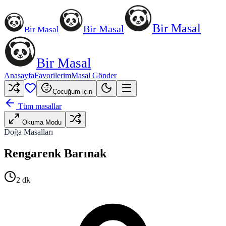
Bir Masal
Bir Masal
Bir Masal
Bir Masal
Anasayfa
Favorilerim
Masal Gönder
Çocuğum için
Tüm masallar
Okuma Modu
Doğa Masalları
Rengarenk Barınak
2
dk