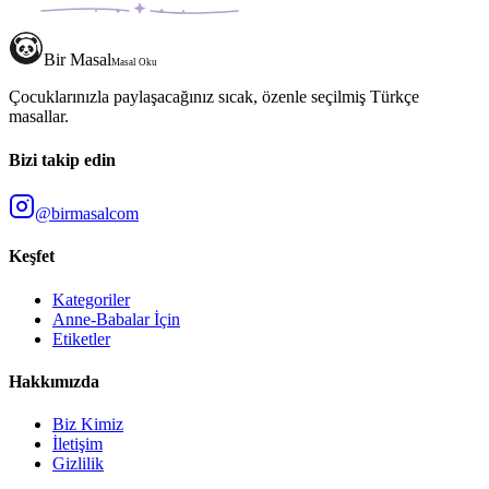
Bir Masal
Masal Oku
Çocuklarınızla paylaşacağınız sıcak, özenle seçilmiş Türkçe
masallar.
Bizi takip edin
@birmasalcom
Keşfet
Kategoriler
Anne-Babalar İçin
Etiketler
Hakkımızda
Biz Kimiz
İletişim
Gizlilik