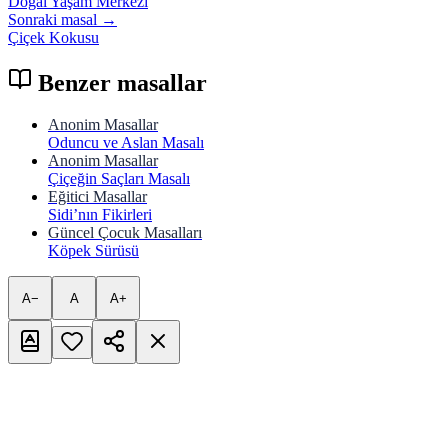
Doğal Yaşam Merkezi
Sonraki masal →
Çiçek Kokusu
Benzer masallar
Anonim Masallar
Oduncu ve Aslan Masalı
Anonim Masallar
Çiçeğin Saçları Masalı
Eğitici Masallar
Sidi’nın Fikirleri
Güncel Çocuk Masalları
Köpek Sürüsü
A−
A
A+