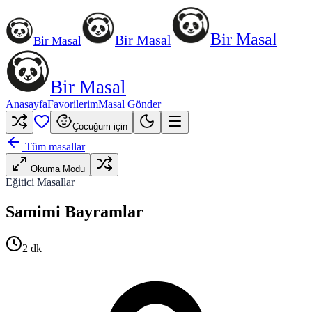
Bir Masal
Bir Masal
Bir Masal
Bir Masal
Anasayfa
Favorilerim
Masal Gönder
Çocuğum için
Tüm masallar
Okuma Modu
Eğitici Masallar
Samimi Bayramlar
2
dk