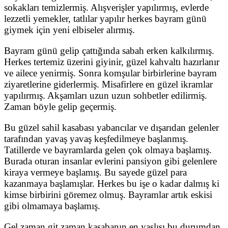
sokakları temizlermiş. Alışverişler yapılırmış, evlerde
lezzetli yemekler, tatlılar yapılır herkes bayram günü
giymek için yeni elbiseler alırmış.
Bayram günü gelip çattığında sabah erken kalkılırmış.
Herkes tertemiz üzerini giyinir, güzel kahvaltı hazırlanır
ve ailece yenirmiş. Sonra komşular birbirlerine bayram
ziyaretlerine giderlermiş. Misafirlere en güzel ikramlar
yapılırmış. Akşamları uzun uzun sohbetler edilirmiş.
Zaman böyle gelip geçermiş.
Bu güzel sahil kasabası yabancılar ve dışarıdan gelenler
tarafından yavaş yavaş keşfedilmeye başlanmış.
Tatillerde ve bayramlarda gelen çok olmaya başlamış.
Burada oturan insanlar evlerini pansiyon gibi gelenlere
kiraya vermeye başlamış. Bu sayede güzel para
kazanmaya başlamışlar. Herkes bu işe o kadar dalmış ki
kimse birbirini göremez olmuş. Bayramlar artık eskisi
gibi olmamaya başlamış.
Gel zaman git zaman kasabanın en yaşlısı bu durumdan