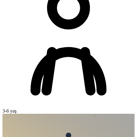
3
-
6
yaş