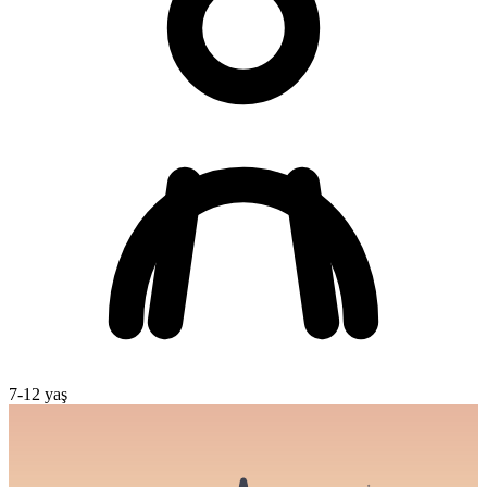
7
-
12
yaş