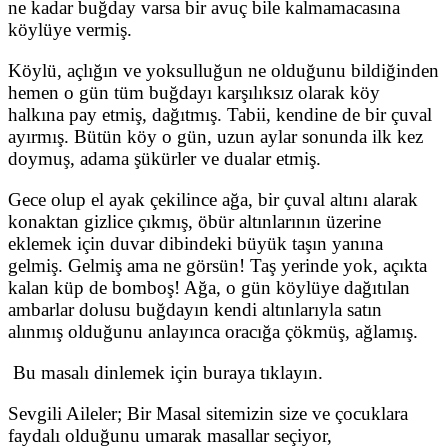
ne kadar buğday varsa bir avuç bile kalmamacasına
köylüye vermiş.
Köylü, açlığın ve yoksulluğun ne olduğunu bildiğinden
hemen o gün tüm buğdayı karşılıksız olarak köy
halkına pay etmiş, dağıtmış. Tabii, kendine de bir çuval
ayırmış. Bütün köy o gün, uzun aylar sonunda ilk kez
doymuş, adama şükürler ve dualar etmiş.
Gece olup el ayak çekilince ağa, bir çuval altını alarak
konaktan gizlice çıkmış, öbür altınlarının üzerine
eklemek için duvar dibindeki büyük taşın yanına
gelmiş. Gelmiş ama ne görsün! Taş yerinde yok, açıkta
kalan küp de bomboş! Ağa, o gün köylüye dağıtılan
ambarlar dolusu buğdayın kendi altınlarıyla satın
alınmış olduğunu anlayınca oracığa çökmüş, ağlamış.
Bu masalı dinlemek için buraya tıklayın.
Sevgili Aileler; Bir Masal sitemizin size ve çocuklara
faydalı olduğunu umarak masallar seçiyor,