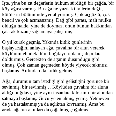
İşte, yine bu zıt değerlerin hüküm sürdüğü bir çağda, bir
köy ağası varmış. Bu ağa ne yazık ki iyilerin değil,
kötülerin bölümünde yer alıyormuş. Çok açgözlü, çok
bencil ve çok acımasızmış. Dağ gibi parası, malı mülkü
olduğu halde, yine de doymaz, onun bunun hakkından
çalarak kazanç sağlamaya çalışırmış.
O yıl kurak geçmiş. Yakında kıtlık günlerinin
başlayacağını anlayan ağa, çuvalına bir altın vererek
köylünün elindeki tüm buğdayı toplamış depolara
doldurmuş. Gerçekten de ağanın düşündüğü gibi
olmuş. Çok zaman geçmeden köyde yiyecek sıkıntısı
başlamış. Ardından da kıtlık gelmiş.
Ağa, durumun tam istediği gibi geliştiğini görünce bir
sevinmiş, bir sevinmiş… Köylüden çuvalını bir altına
aldığı buğdayı, yine aynı insanlara kilosunu bir altından
satmaya başlamış. Gücü yeten almış, yemiş. Yetmeyen
de ya hastalanmış ya da açlıktan kıvranmış. Ama bu
arada ağanın altınları da çoğalmış, çoğalmış.