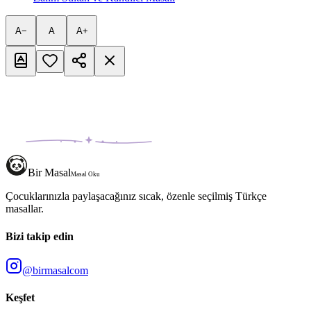
A−
A
A+
Bir Masal
Masal Oku
Çocuklarınızla paylaşacağınız sıcak, özenle seçilmiş Türkçe
masallar.
Bizi takip edin
@birmasalcom
Keşfet