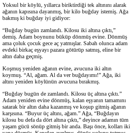
Yoksul bir köylü, yıllarca biriktirdiği tek altınını alarak
ağanın kapısına dayanmış, bir kilo buğday istemiş. Ağa
bakmış ki buğday iyi gidiyor:
“Buğday bugün zamlandı. Kilosu iki altına çıktı,”
demiş. Adam boynunu büküp dönmüş evine. Dönmüş
ama çoluk çocuk gece aç yatmışlar. Sabah olunca adam
evdeki birkaç eşyayı pazara götürüp satmış, eline bir
altın daha geçmiş.
Koşmuş yeniden ağanın evine, avucuna iki altın
koymuş. “Al, ağam. Al da ver buğdayımı!” Ağa, iki
altını yeniden köylünün avucuna bırakmış.
“Buğday bugün de zamlandı. Kilosu üç altına çıktı.”
Adam yeniden evine dönmüş, kalan eşyanın tamamını
satarak bir altın daha kazanmış ve koşup gitmiş ağanın
karşısına. “Buyur üç altını, ağam.” Ağa, “Buğdayın
kilosu bu defa da dört altına çıktı,” deyince adamın tüm
yaşam gücü sönüp gitmiş bir anda. Başı önce, kolları iki
yana düşmüş. Kapıdan ayrılmış, dönüş yolunu tutmuş.