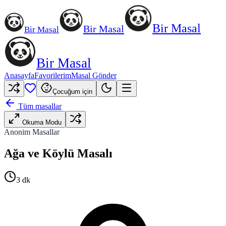
Bir Masal
Bir Masal
Bir Masal
Bir Masal
Anasayfa
Favorilerim
Masal Gönder
Çocuğum için
Tüm masallar
Okuma Modu
Anonim Masallar
Ağa ve Köylü Masalı
3
dk