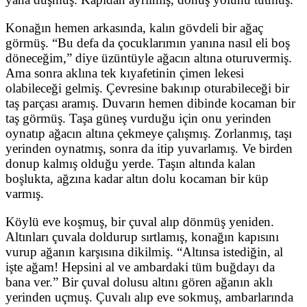
Konağın hemen arkasında, kalın gövdeli bir ağaç
görmüş. “Bu defa da çocuklarımın yanına nasıl eli boş
döneceğim,” diye üzüntüyle ağacın altına oturuvermiş.
Ama sonra aklına tek kıyafetinin çimen lekesi
olabileceği gelmiş. Çevresine bakınıp oturabileceği bir
taş parçası aramış. Duvarın hemen dibinde kocaman bir
taş görmüş. Taşa güneş vurduğu için onu yerinden
oynatıp ağacın altına çekmeye çalışmış. Zorlanmış, taşı
yerinden oynatmış, sonra da itip yuvarlamış. Ve birden
donup kalmış olduğu yerde. Taşın altında kalan
boşlukta, ağzına kadar altın dolu kocaman bir küp
varmış.
Köylü eve koşmuş, bir çuval alıp dönmüş yeniden.
Altınları çuvala doldurup sırtlamış, konağın kapısını
vurup ağanın karşısına dikilmiş. “Altınsa istediğin, al
işte ağam! Hepsini al ve ambardaki tüm buğdayı da
bana ver.” Bir çuval dolusu altını gören ağanın aklı
yerinden uçmuş. Çuvalı alıp eve sokmuş, ambarlarında