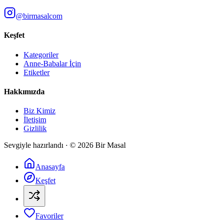
@birmasalcom
Keşfet
Kategoriler
Anne-Babalar İçin
Etiketler
Hakkımızda
Biz Kimiz
İletişim
Gizlilik
Sevgiyle hazırlandı · ©
2026
Bir Masal
Anasayfa
Keşfet
Favoriler