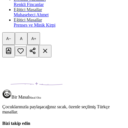
Renkli Fincanlar
Eğitici Masallar
Muhasebeci Ahmet
Eğitici Masallar
Prenses ve Minik Kirpi
A−
A
A+
Bir Masal
Masal Oku
Çocuklarınızla paylaşacağınız sıcak, özenle seçilmiş Türkçe
masallar.
Bizi takip edin