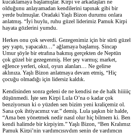
kucaklamaya başlamışlar. Kirpi ve arkadaşları ne
olduğunu anlayamadan kendilerini tapınak gibi bir
yerde bulmuşlar. Oradaki Yaşlı Bizon durumu onlara
anlatmış. “İyi huylu, ruhu güzel liderimiz Pamuk Kirpi
hayata gözlerini yumdu.
Herkes onu çok severdi. Gezegenimiz için bir sürü güzel
şey yaptı, yapacaktı…” ağlamaya başlamış. Sincap
Umur şöyle bir etrafına bakmış gerçekten de Neptün
çok güzel bir gezegenmiş. Her şey varmış; market,
eğlence yerleri, okul, oyun alanları… Ne gelirse
aklınıza. Yaşlı Bizon anlatmaya devam etmiş, “Hiç
çocuğu olmadığı için lidersiz kaldık.
Kendisinden sonra geleni de ne kendisi ne de halk hiiiiiç
düşünmedi. İşte sen Kirpi Lula O’na o kadar çok
benziyorsun ki o yüzden sen bizim yeni kraliçemiz ol.
Sana çok ihtiyacımız var.” demiş. Lula şaşkın bir halde,
“Ama ben yönetmek nedir nasıl olur hiç bilmem ki. Ben
kendi halimde bir kirpiyim.” Yaşlı Bizon, “Ben Kralımız
Pamuk Kirpi’nin yardımcısıydım senin de yardımcın