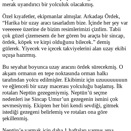
merak uyandırıcı bir yolculuk olacakmış.
Özel kıyafetler, ekipmanlar almışlar. Arkadaşı Ördek,
“Harika bir uzay aracı tasarladım bize. İçinde her şey var
veeeeeee üzerine de bizim resimlerimizi çizdim. Tabii
çok güzel çizemesem de her gören bu araçta bir sincap,
ördek, köpek ve kirpi olduğunu bilecek.” demiş
gülerek. Yiyecek ve içecek takviyelerini alan uzay ekibi
uçuşa hazırmış.
Bu seyahat boyunca uzay aracını ördek sürecekmiş. O
akşam ormanın en tepe noktasında orman halkı
tarafından yolcu edilmişler. Ekibimiz için uzuuuuuuuun
ve eğlenceli bir uzay macerası yolculuğu başlamış. İlk
rotaları Neptün gezegeniymiş. Neptün’ü seçme
nedenleri ise Sincap Umur’un gezegenin ismini çok
sevmesiymiş. Ekipten her biri kendi sevdiği, gitmek
istediği gezegeni belirlemiş ve rotaları ona göre
şekillenmiş.
Neptün’e varmak için daha 1 haftaları varmış ama