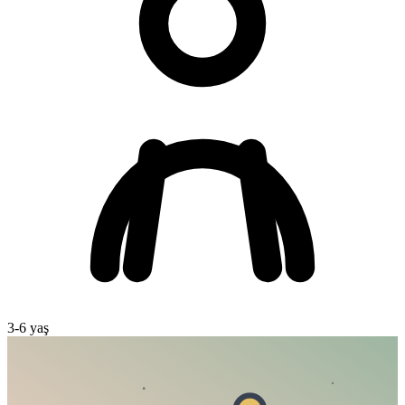
3
-
6
yaş