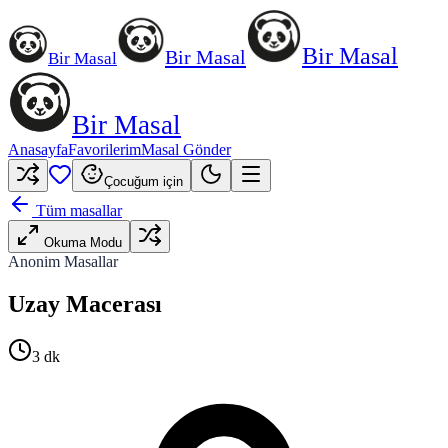
Bir Masal
Bir Masal
Bir Masal
Bir Masal
Anasayfa
Favorilerim
Masal Gönder
Çocuğum için
Tüm masallar
Okuma Modu
Anonim Masallar
Uzay Macerası
3
dk