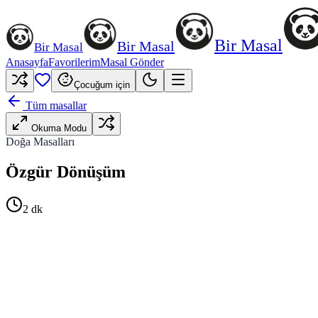
Bir Masal
Bir Masal
Bir Masal
Anasayfa
Favorilerim
Masal Gönder
Çocuğum için
Tüm masallar
Okuma Modu
Doğa Masalları
Özgür Dönüşüm
2
dk