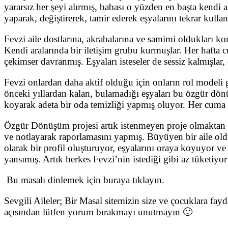
yararsız her şeyi alırmış, babası o yüzden en başta kend
yaparak, değiştirerek, tamir ederek eşyalarını tekrar kul
Fevzi aile dostlarına, akrabalarına ve samimi oldukları k
Kendi aralarında bir iletişim grubu kurmuşlar. Her hafta
çekimser davranmış. Eşyaları isteseler de sessiz kalmışlar,
Fevzi onlardan daha aktif olduğu için onların rol model
önceki yıllardan kalan, bulamadığı eşyaları bu özgür dö
koyarak adeta bir oda temizliği yapmış oluyor. Her cu
Özgür Dönüşüm projesi artık istenmeyen proje olmaktan çı
ve notlayarak raporlamasını yapmış. Büyüyen bir aile oldu
olarak bir profil oluşturuyor, eşyalarını oraya koyuyor v
yansımış. Artık herkes Fevzi’nin istediği gibi az tüketiyo
Bu masalı dinlemek için buraya tıklayın.
Sevgili Aileler; Bir Masal sitemizin size ve çocuklara fay
açısından lütfen yorum bırakmayı unutmayın 🙂