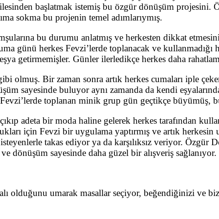
i ailesinden başlatmak istemiş bu özgür dönüşüm projesini.
lanıma sokma bu projenin temel adımlarıymış.
omşularına bu durumu anlatmış ve herkesten dikkat etmesini 
 cuma günü herkes Fevzi’lerde toplanacak ve kullanmadığı 
 eşya getirmemişler. Günler ilerledikçe herkes daha rahatlam
i gibi olmuş. Bir zaman sonra artık herkes cumaları iple 
nüşüm sayesinde buluyor aynı zamanda da kendi eşyalarınd
ma Fevzi’lerde toplanan minik grup gün geçtikçe büyümüş
kıp adeta bir moda haline gelerek herkes tarafından kullan
kları için Fevzi bir uygulama yaptırmış ve artık herkesin 
e isteyenlerle takas ediyor ya da karşılıksız veriyor. Özg
r ve dönüşüm sayesinde daha güzel bir alışveriş sağlanıyor.
dalı olduğunu umarak masallar seçiyor, beğendiğinizi ve biz