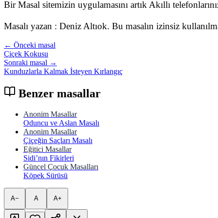
Bir Masal sitemizin uygulamasını artık Akıllı telefonları
Masalı yazan : Deniz Altıok. Bu masalın izinsiz kullanıl
← Önceki masal
Çiçek Kokusu
Sonraki masal →
Kunduzlarla Kalmak İsteyen Kırlangıç
Benzer masallar
Anonim Masallar
Oduncu ve Aslan Masalı
Anonim Masallar
Çiçeğin Saçları Masalı
Eğitici Masallar
Sidi’nın Fikirleri
Güncel Çocuk Masalları
Köpek Sürüsü
A−
A
A+