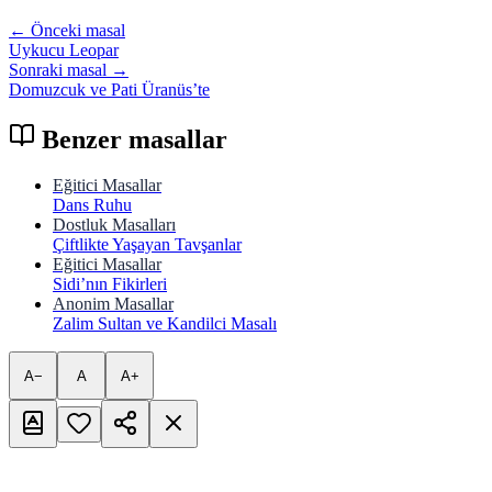
← Önceki masal
Uykucu Leopar
Sonraki masal →
Domuzcuk ve Pati Üranüs’te
Benzer masallar
Eğitici Masallar
Dans Ruhu
Dostluk Masalları
Çiftlikte Yaşayan Tavşanlar
Eğitici Masallar
Sidi’nın Fikirleri
Anonim Masallar
Zalim Sultan ve Kandilci Masalı
A−
A
A+