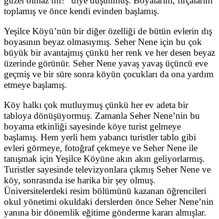
güzel olmaz mı?” diye düşünmüş. Boyalarını, fırçalarını
toplamış ve önce kendi evinden başlamış.
Yeşilce Köyü’nün bir diğer özelliği de bütün evlerin dış
boyasının beyaz olmasıymış. Seher Nene için bu çok
büyük bir avantajmış çünkü her renk ve her desen beyaz
üzerinde görünür. Seher Nene yavaş yavaş üçüncü eve
geçmiş ve bir süre sonra köyün çocukları da ona yardım
etmeye başlamış.
Köy halkı çok mutluymuş çünkü her ev adeta bir
tabloya dönüşüyormuş. Zamanla Seher Nene’nin bu
boyama etkinliği sayesinde köye turist gelmeye
başlamış. Hem yerli hem yabancı turistler tablo gibi
evleri görmeye, fotoğraf çekmeye ve Seher Nene ile
tanışmak için Yeşilce Köyüne akın akın geliyorlarmış.
Turistler sayesinde televizyonlara çıkmış Seher Nene ve
köy, sonrasında ise harika bir şey olmuş.
Üniversitelerdeki resim bölümünü kazanan öğrencileri
okul yönetimi okuldaki derslerden önce Seher Nene’nin
yanına bir dönemlik eğitime gönderme kararı almışlar.