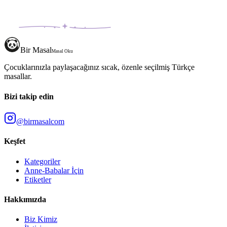
Bir Masal
Masal Oku
Çocuklarınızla paylaşacağınız sıcak, özenle seçilmiş Türkçe
masallar.
Bizi takip edin
@birmasalcom
Keşfet
Kategoriler
Anne-Babalar İçin
Etiketler
Hakkımızda
Biz Kimiz