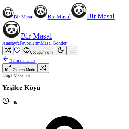
Bir Masal
Bir Masal
Bir Masal
Bir Masal
Anasayfa
Favorilerim
Masal Gönder
Çocuğum için
Tüm masallar
Okuma Modu
Doğa Masalları
Yeşilce Köyü
2
dk