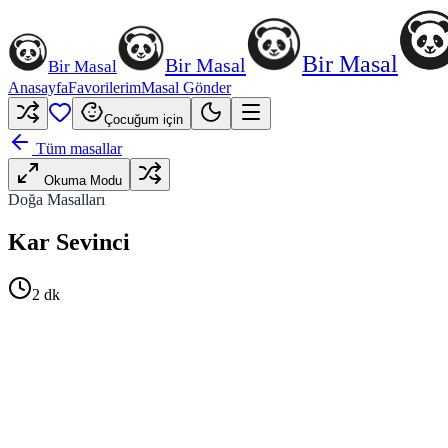
Bir Masal
Bir Masal
Bir Masal
Anasayfa
Favorilerim
Masal Gönder
Çocuğum için
Tüm masallar
Okuma Modu
Doğa Masalları
Kar Sevinci
2
dk