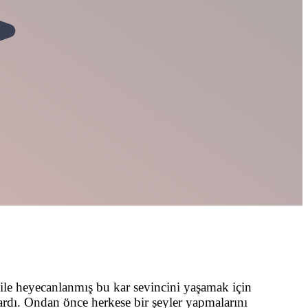
ile heyecanlanmış bu kar sevincini yaşamak için
rdı. Ondan önce herkese bir şeyler yapmalarını