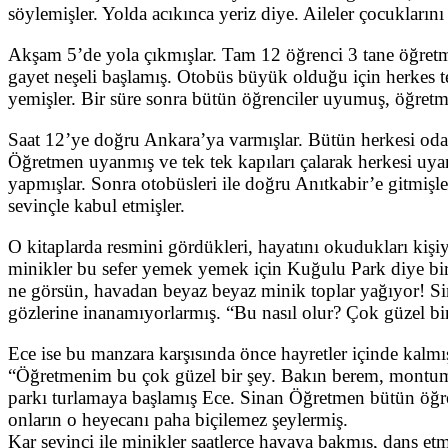
söylemişler. Yolda acıkınca yeriz diye. Aileler çocuklar
Akşam 5’de yola çıkmışlar. Tam 12 öğrenci 3 tane öğretmen
gayet neşeli başlamış. Otobüs büyük olduğu için herkes te
yemişler. Bir süre sonra bütün öğrenciler uyumuş, öğret
Saat 12’ye doğru Ankara’ya varmışlar. Bütün herkesi oda
Öğretmen uyanmış ve tek tek kapıları çalarak herkesi uya
yapmışlar. Sonra otobüsleri ile doğru Anıtkabir’e gitmi
sevinçle kabul etmişler.
O kitaplarda resmini gördükleri, hayatını okudukları kişiy
minikler bu sefer yemek yemek için Kuğulu Park diye bir
ne görsün, havadan beyaz beyaz minik toplar yağıyor! Si
gözlerine inanamıyorlarmış. “Bu nasıl olur? Çok güzel b
Ece ise bu manzara karşısında önce hayretler içinde kalm
“Öğretmenim bu çok güzel bir şey. Bakın berem, montum
parkı turlamaya başlamış Ece. Sinan Öğretmen bütün öğre
onların o heyecanı paha biçilemez şeylermiş.
Kar sevinci ile minikler saatlerce havaya bakmış, dans e