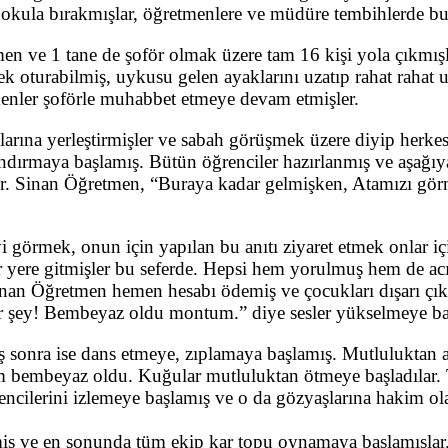
ını okula bırakmışlar, öğretmenlere ve müdüre tembihlerde 
 ve 1 tane de şoför olmak üzere tam 16 kişi yola çıkmışlar
k oturabilmiş, uykusu gelen ayaklarını uzatıp rahat rahat 
menler şoförle muhabbet etmeye devam etmişler.
larına yerleştirmişler ve sabah görüşmek üzere diyip her
ndırmaya başlamış. Bütün öğrenciler hazırlanmış ve aşağıya
şler. Sinan Öğretmen, “Buraya kadar gelmişken, Atamızı gö
i görmek, onun için yapılan bu anıtı ziyaret etmek onlar içi
 yere gitmişler bu seferde. Hepsi hem yorulmuş hem de acı
nan Öğretmen hemen hesabı ödemiş ve çocukları dışarı çık
ir şey! Bembeyaz oldu montum.” diye sesler yükselmeye ba
ış sonra ise dans etmeye, zıplamaya başlamış. Mutluluktan
 bembeyaz oldu. Kuğular mutluluktan ötmeye başladılar. 
ncilerini izlemeye başlamış ve o da gözyaşlarına hakim ol
tmiş ve en sonunda tüm ekip kar topu oynamaya başlamışlar