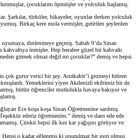
bulunmuşlar, çocuklarını öpmüşler ve yolculuk başlamış.
. Şarkılar, türküler, hikayeler, oyunlar derken yolculuk
uyumuş. Birkaç kere mola vermişler, getirilen şeylerden
kes uyumaya, dinlenmeye geçmiş. Sabah 9’da Sinan
 kahvaltıya inmişler. Hep beraber güzel bir kahvaltı
rmeden gitmek olmaz değil mi çocuklar?” demiş ve hepsi
n çok gurur verici bir şey. Anıtkabir’i gezmeyi bitiren
kmışlardı. Yemeklerini yiyen Akdenizli ekibimiz bir de
armış, bütün öğrenciler mutlulukla havaya bakıyor ve
şlamış.
 ağlayan Ece koşa koşa Sinan Öğretmenine sarılmış.
Teşekkür ederiz öğretmenim.” demiş ve dans ede ede
amamış. Çünkü hepsi ilk kez kar yağışını görüyor ve
. Hepsi o kadar eğlenmiş ki unutulmaz bir gezi olmuş