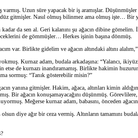
ş varmış. Uzun süre yapacak bir iş aramışlar. Düşünmüşler 
epe düz gitmişler. Nasıl olmuş bilinmez ama olmuş işte… Bir
 kadar da sen al. Geri kalanını şu ağacın dibine gömelim. 
meceklerini de gömmüşler… Herkes işinin başına dönmüş.
ım var. Birlikte gidelim ve ağacın altındaki altını alalım,
r yokmuş. Kurnaz adam, budala arkadaşına: “Yalancı, ikiyüz
 etse de kurnazı inandıramamış. Birlikte hakimin huzuruna
ma sormuş: “Tanık gösterebilir misin?”
cın yanına gitmişler. Hakim, ağaca, altınları kimin aldığın
mmış. Bir ağacın konuşamayacağını düşünmüş. Görevlilere, a
oynuyormuş. Meğerse kurnaz adam, babasını, önceden ağac
lsun diye ağır bir ceza vermiş. Altınların tamamını buda
ş?