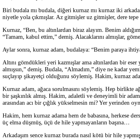
Biri budala mı budala, diğeri kurnaz mı kurnaz iki arkada
niyetle yola çıkmışlar. Az gitmişler uz gitmişler, dere t
Kurnaz, “Ben, bu altınlardan biraz alayım. Benim aldığım
“Tamam, kabul ettim,” demiş. Alacaklarını almışlar, gö
Aylar sonra, kurnaz adam, budalaya: “Benim paraya ihtiyac
Altını gömdükleri yeri kazmışlar ama altınlardan bir ese
almışsın,” demiş. Budala, “Almadım,” diye ne kadar yemin
suçlayıp şikayetçi olduğunu söylemiş. Hakim, kurnaz ada
Kurnaz adam, ağaca sorulmasını söylemiş. Hep birlikte ağa
bir şaşkınlık almış. Hakim, adaletli ve deneyimli bir ada
arasından acı bir çığlık yükselmesin mi? Yer yerinden 
Hakim, hem kurnaz adama hem de babasına, herkese ders o
üç elma düşmüş, üçü de hile yapmayanların başına…
Arkadaşım sence kurnaz burada nasıl kötü bir hile yapmı