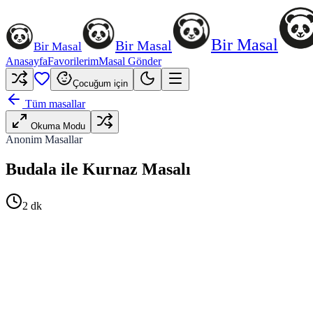
Bir Masal
Bir Masal
Bir Masal
Anasayfa
Favorilerim
Masal Gönder
Çocuğum için
Tüm masallar
Okuma Modu
Anonim Masallar
Budala ile Kurnaz Masalı
2
dk