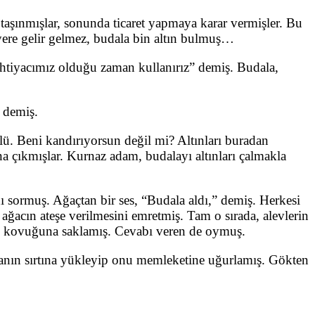
taşınmışlar, sonunda ticaret yapmaya karar vermişler. Bu
 yere gelir gelmez, budala bin altın bulmuş…
İhtiyacımız olduğu zaman kullanırız” demiş. Budala,
” demiş.
lü. Beni kandırıyorsun değil mi? Altınları buradan
 çıkmışlar. Kurnaz adam, budalayı altınları çalmakla
ı sormuş. Ağaçtan bir ses, “Budala aldı,” demiş. Herkesi
ğacın ateşe verilmesini emretmiş. Tam o sırada, alevlerin
ın kovuğuna saklamış. Cevabı veren de oymuş.
lanın sırtına yükleyip onu memleketine uğurlamış. Gökten