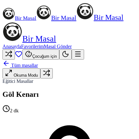
Bir Masal
Bir Masal
Bir Masal
Bir Masal
Anasayfa
Favorilerim
Masal Gönder
Çocuğum için
Tüm masallar
Okuma Modu
Eğitici Masallar
Göl Kenarı
2
dk