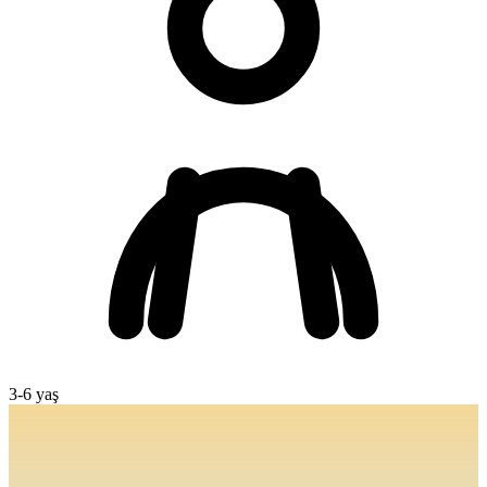
3
-
6
yaş