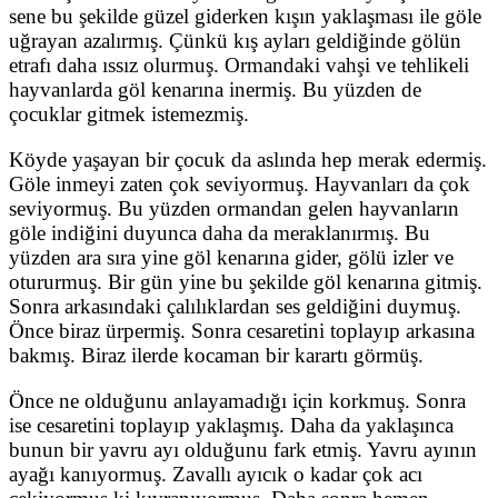
sene bu şekilde güzel giderken kışın yaklaşması ile göle
uğrayan azalırmış. Çünkü kış ayları geldiğinde gölün
etrafı daha ıssız olurmuş. Ormandaki vahşi ve tehlikeli
hayvanlarda göl kenarına inermiş. Bu yüzden de
çocuklar gitmek istemezmiş.
Köyde yaşayan bir çocuk da aslında hep merak edermiş.
Göle inmeyi zaten çok seviyormuş. Hayvanları da çok
seviyormuş. Bu yüzden ormandan gelen hayvanların
göle indiğini duyunca daha da meraklanırmış. Bu
yüzden ara sıra yine göl kenarına gider, gölü izler ve
otururmuş. Bir gün yine bu şekilde göl kenarına gitmiş.
Sonra arkasındaki çalılıklardan ses geldiğini duymuş.
Önce biraz ürpermiş. Sonra cesaretini toplayıp arkasına
bakmış. Biraz ilerde kocaman bir karartı görmüş.
Önce ne olduğunu anlayamadığı için korkmuş. Sonra
ise cesaretini toplayıp yaklaşmış. Daha da yaklaşınca
bunun bir yavru ayı olduğunu fark etmiş. Yavru ayının
ayağı kanıyormuş. Zavallı ayıcık o kadar çok acı