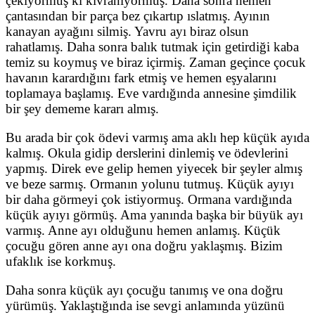
çekiyormuş ki kıvranıyormuş. Daha sonra hemen
çantasından bir parça bez çıkartıp ıslatmış. Ayının
kanayan ayağını silmiş. Yavru ayı biraz olsun
rahatlamış. Daha sonra balık tutmak için getirdiği kaba
temiz su koymuş ve biraz içirmiş. Zaman geçince çocuk
havanın karardığını fark etmiş ve hemen eşyalarını
toplamaya başlamış. Eve vardığında annesine şimdilik
bir şey dememe kararı almış.
Bu arada bir çok ödevi varmış ama aklı hep küçük ayıda
kalmış. Okula gidip derslerini dinlemiş ve ödevlerini
yapmış. Direk eve gelip hemen yiyecek bir şeyler almış
ve beze sarmış. Ormanın yolunu tutmuş. Küçük ayıyı
bir daha görmeyi çok istiyormuş. Ormana vardığında
küçük ayıyı görmüş. Ama yanında başka bir büyük ayı
varmış. Anne ayı olduğunu hemen anlamış. Küçük
çocuğu gören anne ayı ona doğru yaklaşmış. Bizim
ufaklık ise korkmuş.
Daha sonra küçük ayı çocuğu tanımış ve ona doğru
yürümüş. Yaklaştığında ise sevgi anlamında yüzünü