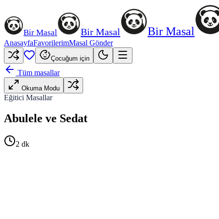
Bir Masal
Bir Masal
Bir Masal
Anasayfa
Favorilerim
Masal Gönder
Çocuğum için
Tüm masallar
Okuma Modu
Eğitici Masallar
Abulele ve Sedat
2
dk