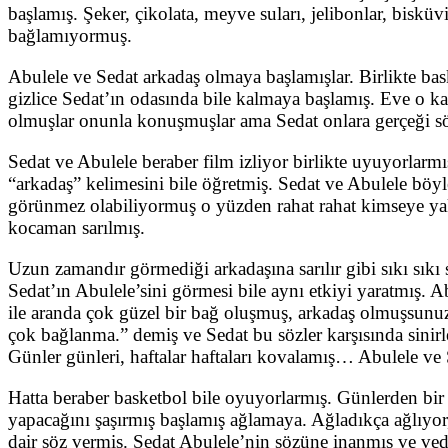
başlamış. Şeker, çikolata, meyve suları, jelibonlar, biskü
bağlamıyormuş.
Abulele ve Sedat arkadaş olmaya başlamışlar. Birlikte bas
gizlice Sedat’ın odasında bile kalmaya başlamış. Eve o ka
olmuşlar onunla konuşmuşlar ama Sedat onlara gerçeği 
Sedat ve Abulele beraber film izliyor birlikte uyuyorlarm
“arkadaş” kelimesini bile öğretmiş. Sedat ve Abulele böyl
görünmez olabiliyormuş o yüzden rahat rahat kimseye ya
kocaman sarılmış.
Uzun zamandır görmediği arkadaşına sarılır gibi sıkı sık
Sedat’ın Abulele’sini görmesi bile aynı etkiyi yaratmış. 
ile aranda çok güzel bir bağ oluşmuş, arkadaş olmuşsunu
çok bağlanma.” demiş ve Sedat bu sözler karşısında sinir
Günler günleri, haftalar haftaları kovalamış… Abulele ve S
Hatta beraber basketbol bile oyuyorlarmış. Günlerden bir 
yapacağını şaşırmış başlamış ağlamaya. Ağladıkça ağlıyor
dair söz vermiş. Sedat Abulele’nin sözüne inanmış ve ved