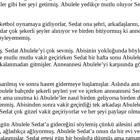
viler gibi her şeyi getirmiş. Abulele yedikçe mutlu oluyor 
ketbol oynamaya gidiyorlar, Sedat ona şehri, arkadaşlarını
dar çok şekerli şeyler alınıyor ve birden bitiyormuş ki ann
söyleyememiş.
ış. Sedat Abulele’yi çok sevmiş. Abisinin yokluğunda böyle
e mutlu mutlu vakit geçirirken Sedat bir hafta sonu Abulel
kalanmadan gitmişler. Anneannesi Abulele’yi karşısında 
ı sarılmış ve sonra hasret gidermeye başlamışlar. Aslında
Abulele bahçede şekerli şeyleri yer ve içerken anneannesi 
z ama unutma ki Abulele’ler nasıl birden geliyorsa birden
lenmiş. Abisinden sonra vakit geçirdiği tek arkadaşı Abul
edat çok güzel vakit geçiriyorlar ve her şeyi paylaşır olmu
gün Abulele Sedat’a gideceğini söylemiş çünkü ailesini ark
, ağladıkça ağlıyormuş. Abulele Sedat’a onun da bir evi ve
alaşmışlar. Sedat ertesi gün bir boşluğa düşmüş ama zamanl