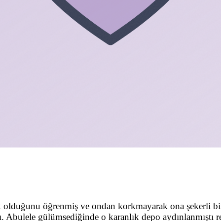
ık olduğunu öğrenmiş ve ondan korkmayarak ona şekerli bi
ı. Abulele gülümsediğinde o karanlık depo aydınlanmıştı re