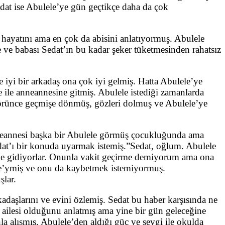
Sedat ise Abulele’ye gün geçtikçe daha da çok
, hayatını ama en çok da abisini anlatıyormuş. Abulele
e ve babası Sedat’ın bu kadar şeker tüketmesinden rahatsız
 iyi bir arkadaş ona çok iyi gelmiş. Hatta Abulele’ye
e ile anneannesine gitmiş. Abulele istediği zamanlarda
görünce geçmişe dönmüş, gözleri dolmuş ve Abulele’ye
 anneannesi başka bir Abulele görmüş çocukluğunda ama
Sedat’ı bir konuda uyarmak istemiş.”Sedat, oğlum. Abulele
 de gidiyorlar. Onunla vakit geçirme demiyorum ama ona
ele’ymiş ve onu da kaybetmek istemiyormuş.
şlar.
adaşlarını ve evini özlemiş. Sedat bu haber karşısında ne
 ailesi olduğunu anlatmış ama yine bir gün geleceğine
a alışmış, Abulele’den aldığı güç ve sevgi ile okulda