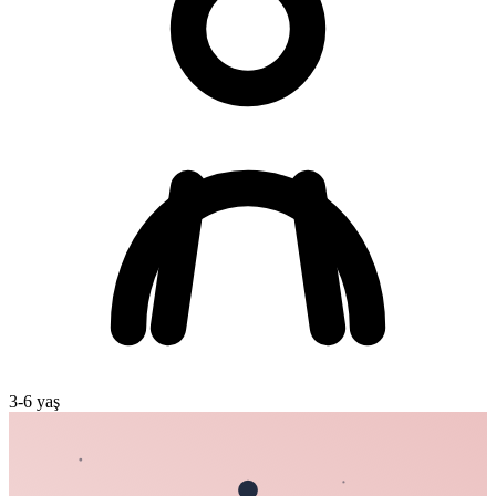
3
-
6
yaş