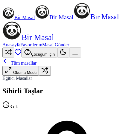
Bir Masal
Bir Masal
Bir Masal
Bir Masal
Anasayfa
Favorilerim
Masal Gönder
Çocuğum için
Tüm masallar
Okuma Modu
Eğitici Masallar
Sihirli Taşlar
3
dk