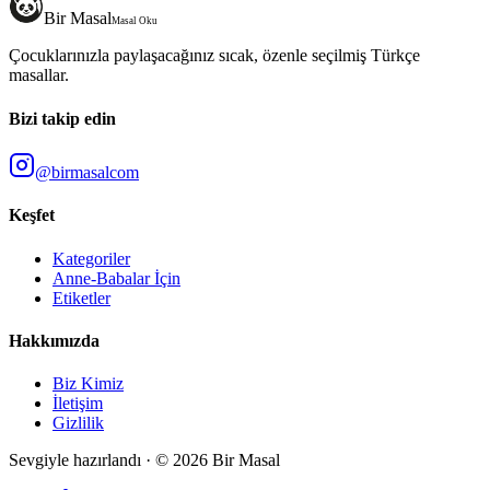
Bir Masal
Masal Oku
Çocuklarınızla paylaşacağınız sıcak, özenle seçilmiş Türkçe
masallar.
Bizi takip edin
@birmasalcom
Keşfet
Kategoriler
Anne-Babalar İçin
Etiketler
Hakkımızda
Biz Kimiz
İletişim
Gizlilik
Sevgiyle hazırlandı · ©
2026
Bir Masal