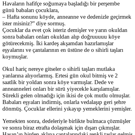
Havaların hafifçe soğumaya başladığı bir perşembe
günü babaları çocuklara,
– Hafta sonunu köyde, anneanne ve dedenizle geçirmek
ister misiniz?” diye sormuş.
Çocuklar da evet çok isteriz demişler ve yarın okuldan
sonra babaları onları okuldan alıp doğruuuuu köye
götürecekmiş. İki kardeş akşamdan hazırlamışlar
eşyalarını ve çantalarının en üstüne de o sihirli taşları
koymuşlar.
Okul hariç nereye gitseler o sihirli taşları mutlaka
yanlarına alıyorlarmış. Ertesi gün okul bitmiş ve 2
saatlik bir yoldan sonra köye varmışlar. Dede ve
anneanneleri onları bir sürü yiyecekle karşılamışlar.
Sürekli gelen olmadığı için ikisi de çok mutlu olmuşlar.
Babaları eşyaları indirmiş, onlarla vedalaşıp geri şehre
dönmüş. Çocuklar ellerini yıkayıp yemeklerini yemişler.
Yemekten sonra, dedeleriyle birlikte bulmaca çözmüşler
ve sonra biraz etrafta dolaşmak için dışarı çıkmışlar.
Hasan’ın birden aklına çantalarındaki renkli taşlar gelmiş