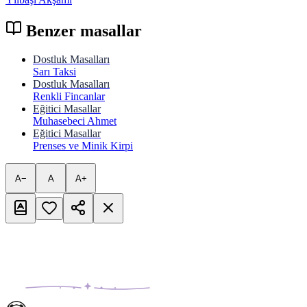
Benzer masallar
Dostluk Masalları
Sarı Taksi
Dostluk Masalları
Renkli Fincanlar
Eğitici Masallar
Muhasebeci Ahmet
Eğitici Masallar
Prenses ve Minik Kirpi
A−
A
A+