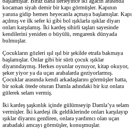
başlamışlar. Biraz daha ilerleyince iki ağacın arasında
kocaman siyah demir bir kapı görmüşler. Kapının
yanına gidip hemen heyecanla açmaya başlamışlar. Kapı
açılmış ve ilk sefer ki gibi bol ışıklarla ışıklar diyarı
onları karşılamış. İki kardeş sihirli taşları sayesinde
kendilerini yeniden o büyülü, rengarenk dünyada
bulmuşlar.
Çocukların gözleri ışıl ışıl bir şekilde etrafa bakmaya
başlamışlar. Onlar gibi bir sürü çocuk ışıklar
diyarındaymış. Herkes oyunlar oynuyor, kitap okuyor,
şeker yiyor ya da uçan arabalarda geziyorlarmış.
Çocuklar arasında kendi arkadaşlarını görmüşler hatta,
bir sokak ötede oturan Damla adındaki bir kız onlara
gülerek selam vermiş.
İki kardeş şaşkınlık içinde gülümseyip Damla’ya selam
vermişler. İki kardeşi ilk geldiklerinde onları karşılayıp
ışıklar diyarını gezdiren, onlara yardımcı olan uçan
arabadaki amcayı görmüşler, konuşmuşlar.