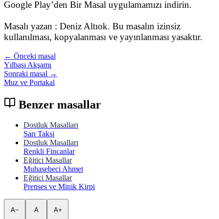
Google Play’den Bir Masal uygulamamızı indirin.
Masalı yazan : Deniz Altıok. Bu masalın izinsiz
kullanılması, kopyalanması ve yayınlanması yasaktır.
← Önceki masal
Yılbaşı Akşamı
Sonraki masal →
Muz ve Portakal
Benzer masallar
Dostluk Masalları
Sarı Taksi
Dostluk Masalları
Renkli Fincanlar
Eğitici Masallar
Muhasebeci Ahmet
Eğitici Masallar
Prenses ve Minik Kirpi
A−
A
A+