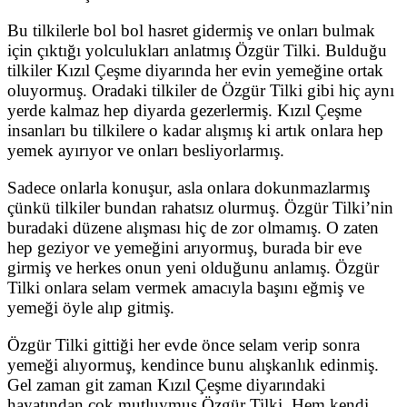
Bu tilkilerle bol bol hasret gidermiş ve onları bulmak
için çıktığı yolculukları anlatmış Özgür Tilki. Bulduğu
tilkiler Kızıl Çeşme diyarında her evin yemeğine ortak
oluyormuş. Oradaki tilkiler de Özgür Tilki gibi hiç aynı
yerde kalmaz hep diyarda gezerlermiş. Kızıl Çeşme
insanları bu tilkilere o kadar alışmış ki artık onlara hep
yemek ayırıyor ve onları besliyorlarmış.
Sadece onlarla konuşur, asla onlara dokunmazlarmış
çünkü tilkiler bundan rahatsız olurmuş. Özgür Tilki’nin
buradaki düzene alışması hiç de zor olmamış. O zaten
hep geziyor ve yemeğini arıyormuş, burada bir eve
girmiş ve herkes onun yeni olduğunu anlamış. Özgür
Tilki onlara selam vermek amacıyla başını eğmiş ve
yemeği öyle alıp gitmiş.
Özgür Tilki gittiği her evde önce selam verip sonra
yemeği alıyormuş, kendince bunu alışkanlık edinmiş.
Gel zaman git zaman Kızıl Çeşme diyarındaki
hayatından çok mutluymuş Özgür Tilki. Hem kendi