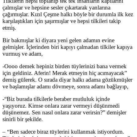
Tilkilerin hepsi toplanıp tek tek insanların kapılarını
çalmışlar ve hepsine sesler çıkartarak yanlarına
çağırmışlar. Kızıl Çeşme halkı böyle bir durumla ilk kez
karşılaştıkları için şaşırmışlar ve hepsi tilkileri takip
etmiş.
Bir bakmışlar ki diyara yeni gelen adamın evine
gelmişler. İçlerinden biri kapıyı çalmadan tilkiler kapıya
vurmuş ve adam,
-Oooo demek hepiniz birden tüylerinizi bana vermek
için geldiniz. Aferin! Merak etmeyin hiç acımayacak”
demiş gülerek. O sırada diyar halkı adama gözükmüşler
ve başlamışlar adamı dövmeye, sonra adamı bağlayıp,
-“Biz burada tilkilerle beraber mutluluk içinde
yaşıyoruz. Kimse onlara zarar vermeyi düşünmedi
düşünemez. Sen nasıl onlara zarar verirsin?” demişler
sinirli bir şekilde.
– “Ben sadece biraz tüylerini kullanmak istiyordum.