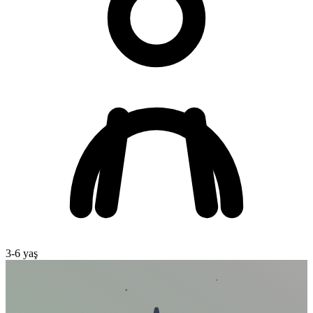
3
-
6
yaş