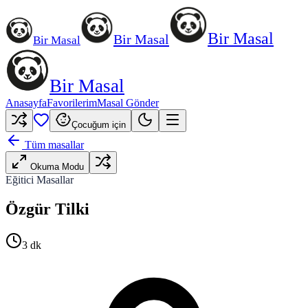
Bir Masal
Bir Masal
Bir Masal
Bir Masal
Anasayfa
Favorilerim
Masal Gönder
Çocuğum için
Tüm masallar
Okuma Modu
Eğitici Masallar
Özgür Tilki
3
dk