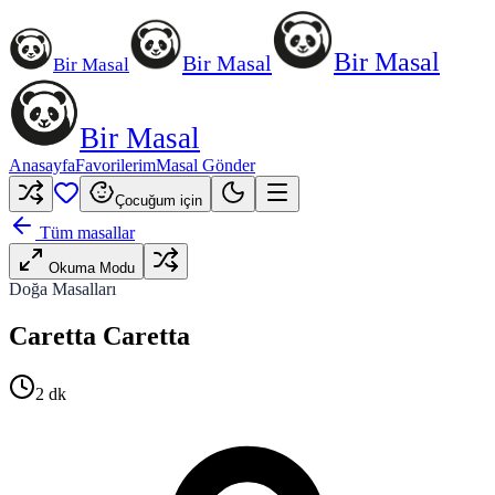
Bir Masal
Bir Masal
Bir Masal
Bir Masal
Anasayfa
Favorilerim
Masal Gönder
Çocuğum için
Tüm masallar
Okuma Modu
Doğa Masalları
Caretta Caretta
2
dk