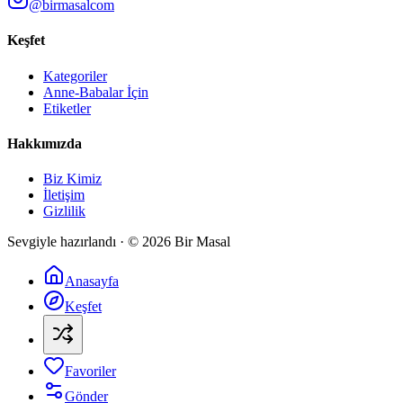
@birmasalcom
Keşfet
Kategoriler
Anne-Babalar İçin
Etiketler
Hakkımızda
Biz Kimiz
İletişim
Gizlilik
Sevgiyle hazırlandı · ©
2026
Bir Masal
Anasayfa
Keşfet
Favoriler
Gönder