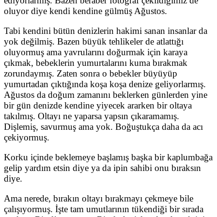
ediyorlarmış. Bazen beraber fotoğraf çekildiğimiz de
oluyor diye kendi kendine gülmüş Ağustos.
Tabi kendini bütün denizlerin hakimi sanan insanlar da
yok değilmiş. Bazen büyük tehlikeler de atlattığı
oluyormuş ama yavrularını doğurmak için karaya
çıkmak, bebeklerin yumurtalarını kuma bırakmak
zorundaymış. Zaten sonra o bebekler büyüyüp
yumurtadan çıktığında koşa koşa denize geliyorlarmış.
Ağustos da doğum zamanını beklerken günlerden yine
bir gün denizde kendine yiyecek ararken bir oltaya
takılmış. Oltayı ne yaparsa yapsın çıkaramamış.
Dişlemiş, savurmuş ama yok. Boğuştukça daha da acı
çekiyormuş.
Korku içinde beklemeye başlamış başka bir kaplumbağa
gelip yardım etsin diye ya da ipin sahibi onu bıraksın
diye.
Ama nerede, bırakın oltayı bırakmayı çekmeye bile
çalışıyormuş. İşte tam umutlarının tükendiği bir sırada