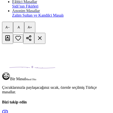
Eğitici Masallar
Sidi’nın Fikirleri
Anonim Masallar
Zalim Sultan ve Kandilci Masalı
A−
A
A+
Bir Masal
Masal Oku
Çocuklarınızla paylaşacağınız sıcak, özenle seçilmiş Türkçe
masallar.
Bizi takip edin