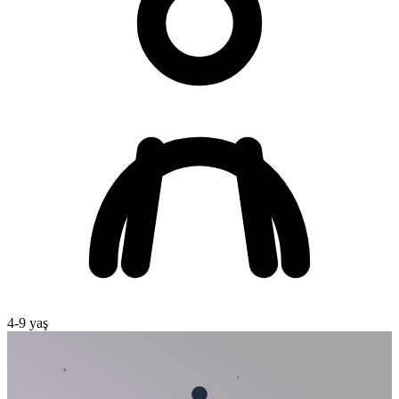
4
-
9
yaş