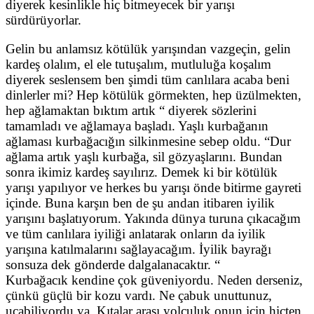
diyerek kesinlikle hiç bitmeyecek bir yarışı
sürdürüyorlar.
Gelin bu anlamsız kötülük yarışından vazgeçin, gelin
kardeş olalım, el ele tutuşalım, mutluluğa koşalım
diyerek seslensem ben şimdi tüm canlılara acaba beni
dinlerler mi? Hep kötülük görmekten, hep üzülmekten,
hep ağlamaktan bıktım artık “ diyerek sözlerini
tamamladı ve ağlamaya başladı. Yaşlı kurbağanın
ağlaması kurbağacığın silkinmesine sebep oldu. “Dur
ağlama artık yaşlı kurbağa, sil gözyaşlarını. Bundan
sonra ikimiz kardeş sayılırız. Demek ki bir kötülük
yarışı yapılıyor ve herkes bu yarışı önde bitirme gayreti
içinde. Buna karşın ben de şu andan itibaren iyilik
yarışını başlatıyorum. Yakında dünya turuna çıkacağım
ve tüm canlılara iyiliği anlatarak onların da iyilik
yarışına katılmalarını sağlayacağım. İyilik bayrağı
sonsuza dek gönderde dalgalanacaktır. “
Kurbağacık kendine çok güveniyordu. Neden derseniz,
çünkü güçlü bir kozu vardı. Ne çabuk unuttunuz,
uçabiliyordu ya. Kıtalar arası yolculuk onun için hiçten