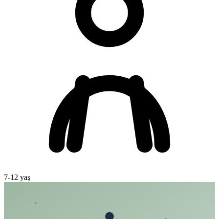
7
-
12
yaş