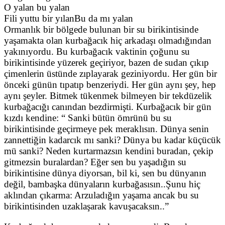
O yalan bu yalan
Fili yuttu bir yılanBu da mı yalan
Ormanlık bir bölgede bulunan bir su birikintisinde
yaşamakta olan kurbağacık hiç arkadaşı olmadığından
yakınıyordu. Bu kurbağacık vaktinin çoğunu su
birikintisinde yüzerek geçiriyor, bazen de sudan çıkıp
çimenlerin üstünde zıplayarak geziniyordu. Her gün bir
önceki günün tıpatıp benzeriydi. Her gün aynı şey, hep
aynı şeyler. Bitmek tükenmek bilmeyen bir tekdüzelik
kurbağacığı canından bezdirmişti. Kurbağacık bir gün
kızdı kendine: “ Sanki bütün ömrünü bu su
birikintisinde geçirmeye pek meraklısın. Dünya senin
zannettiğin kadarcık mı sanki? Dünya bu kadar küçücük
mü sanki? Neden kurtarmazsın kendini buradan, çekip
gitmezsin buralardan? Eğer sen bu yaşadığın su
birikintisine dünya diyorsan, bil ki, sen bu dünyanın
değil, bambaşka dünyaların kurbağasısın..Şunu hiç
aklından çıkarma: Arzuladığın yaşama ancak bu su
birikintisinden uzaklaşarak kavuşacaksın..”