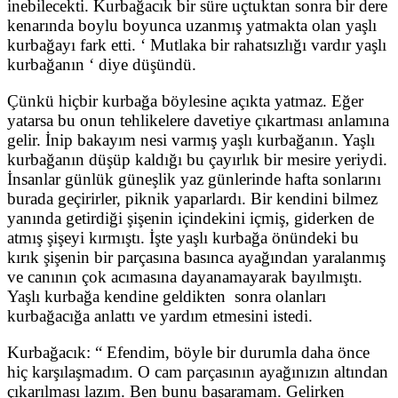
inebilecekti. Kurbağacık bir süre uçtuktan sonra bir dere
kenarında boylu boyunca uzanmış yatmakta olan yaşlı
kurbağayı fark etti. ‘ Mutlaka bir rahatsızlığı vardır yaşlı
kurbağanın ‘ diye düşündü.
Çünkü hiçbir kurbağa böylesine açıkta yatmaz. Eğer
yatarsa bu onun tehlikelere davetiye çıkartması anlamına
gelir. İnip bakayım nesi varmış yaşlı kurbağanın. Yaşlı
kurbağanın düşüp kaldığı bu çayırlık bir mesire yeriydi.
İnsanlar günlük güneşlik yaz günlerinde hafta sonlarını
burada geçirirler, piknik yaparlardı. Bir kendini bilmez
yanında getirdiği şişenin içindekini içmiş, giderken de
atmış şişeyi kırmıştı. İşte yaşlı kurbağa önündeki bu
kırık şişenin bir parçasına basınca ayağından yaralanmış
ve canının çok acımasına dayanamayarak bayılmıştı.
Yaşlı kurbağa kendine geldikten sonra olanları
kurbağacığa anlattı ve yardım etmesini istedi.
Kurbağacık: “ Efendim, böyle bir durumla daha önce
hiç karşılaşmadım. O cam parçasının ayağınızın altından
çıkarılması lazım. Ben bunu başaramam. Gelirken