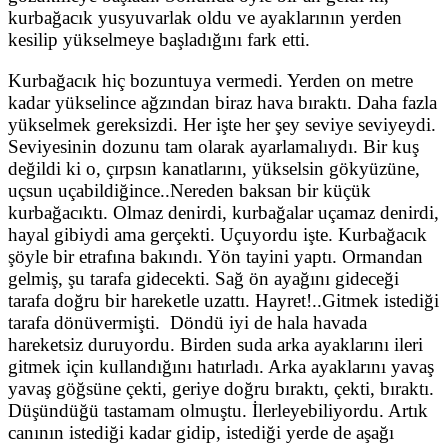
kurbağacık yusyuvarlak oldu ve ayaklarının yerden
kesilip yükselmeye başladığını fark etti.
Kurbağacık hiç bozuntuya vermedi. Yerden on metre
kadar yükselince ağzından biraz hava bıraktı. Daha fazla
yükselmek gereksizdi. Her işte her şey seviye seviyeydi.
Seviyesinin dozunu tam olarak ayarlamalıydı. Bir kuş
değildi ki o, çırpsın kanatlarını, yükselsin gökyüzüne,
uçsun uçabildiğince..Nereden baksan bir küçük
kurbağacıktı. Olmaz denirdi, kurbağalar uçamaz denirdi,
hayal gibiydi ama gerçekti. Uçuyordu işte. Kurbağacık
şöyle bir etrafına bakındı. Yön tayini yaptı. Ormandan
gelmiş, şu tarafa gidecekti. Sağ ön ayağını gideceği
tarafa doğru bir hareketle uzattı. Hayret!..Gitmek istediği
tarafa dönüvermişti. Döndü iyi de hala havada
hareketsiz duruyordu. Birden suda arka ayaklarını ileri
gitmek için kullandığını hatırladı. Arka ayaklarını yavaş
yavaş göğsüne çekti, geriye doğru bıraktı, çekti, bıraktı.
Düşündüğü tastamam olmuştu. İlerleyebiliyordu. Artık
canının istediği kadar gidip, istediği yerde de aşağı