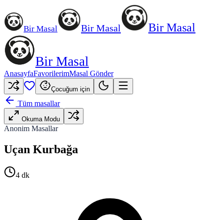
Bir Masal
Bir Masal
Bir Masal
Bir Masal
Anasayfa
Favorilerim
Masal Gönder
Çocuğum için
Tüm masallar
Okuma Modu
Anonim Masallar
Uçan Kurbağa
4
dk