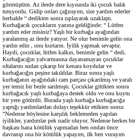
görmüştüm. Az ilerde dere kıyısında iki çocuk balık
tutuyordu. Gidip onları çağırayım, size yardım ederler
herhalde “ dedikten sonra zıplayarak uzaklaştı.
Kurbağacık çocukların yanına geldiğinde: “ Lütfen
yardım eder misiniz? Yaşlı bir kurbağa ayağından
yaralanmış az ilerde yatıyor. Ne olur benimle gelin ona
yardın edin , onu kurtarın. İyilik yapmak sevaptır.
Haydi, çocuklar, lütfen kalkın, benimle gelin “ dedi.
Kurbağacığın yalvarmasına dayanamayan çocuklar
oltalarını sudan çıkarıp bir kenara koydular ve
kurbağacığın peşine takıldılar. Biraz sonra yaşlı
kurbağanın ayağındaki cam parçası çıkarılmış ve yaralı
yer temiz bir bezle sarılmıştı. Çocuklar gittikten sonra
kurbağacık yaşlı kurbağaya destek oldu ve onu kuytu
bir yere götürdü. Burada yaşlı kurbağa kurbağacığa
yaptığı yardımlardan dolayı teşekkür ettikten sonra:
“Nedense böylesine karşılık beklemeden yapılan
iyilikler, yardımlar pek nadir oluyor. Nedense herkes bir
başkası bana kötülük yapmadan ben ondan önce
davranıp ona bir kötülük yapayım, ilk ben vurayım