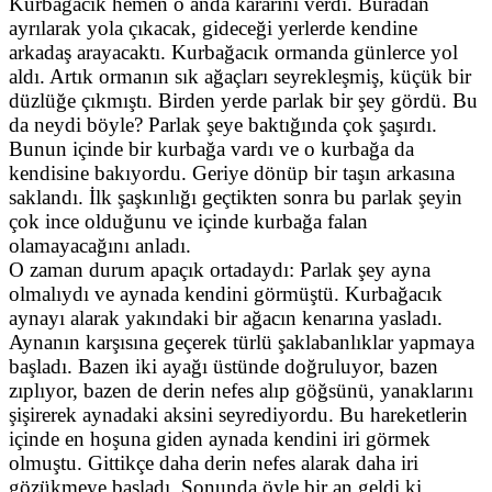
Kurbağacık hemen o anda kararını verdi. Buradan
ayrılarak yola çıkacak, gideceği yerlerde kendine
arkadaş arayacaktı. Kurbağacık ormanda günlerce yol
aldı. Artık ormanın sık ağaçları seyrekleşmiş, küçük bir
düzlüğe çıkmıştı. Birden yerde parlak bir şey gördü. Bu
da neydi böyle? Parlak şeye baktığında çok şaşırdı.
Bunun içinde bir kurbağa vardı ve o kurbağa da
kendisine bakıyordu. Geriye dönüp bir taşın arkasına
saklandı. İlk şaşkınlığı geçtikten sonra bu parlak şeyin
çok ince olduğunu ve içinde kurbağa falan
olamayacağını anladı.
O zaman durum apaçık ortadaydı: Parlak şey ayna
olmalıydı ve aynada kendini görmüştü. Kurbağacık
aynayı alarak yakındaki bir ağacın kenarına yasladı.
Aynanın karşısına geçerek türlü şaklabanlıklar yapmaya
başladı. Bazen iki ayağı üstünde doğruluyor, bazen
zıplıyor, bazen de derin nefes alıp göğsünü, yanaklarını
şişirerek aynadaki aksini seyrediyordu. Bu hareketlerin
içinde en hoşuna giden aynada kendini iri görmek
olmuştu. Gittikçe daha derin nefes alarak daha iri
gözükmeye başladı. Sonunda öyle bir an geldi ki,