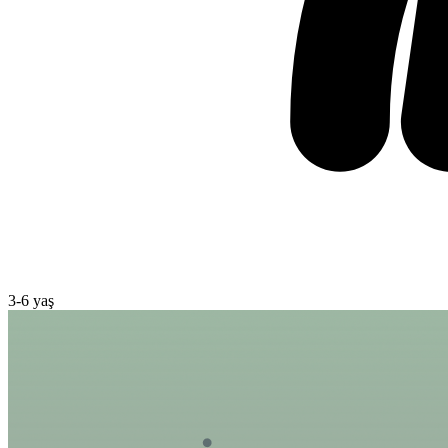
3
-
6
yaş