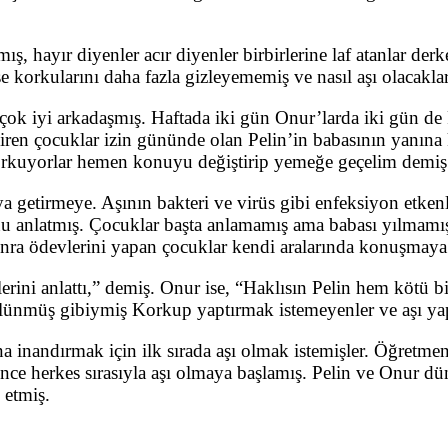
, hayır diyenler acır diyenler birbirlerine laf atanlar derke
ise korkularını daha fazla gizleyememiş ve nasıl aşı olacakl
çok iyi arkadaşmış. Haftada iki gün Onur’larda iki gün de 
giren çocuklar izin gününde olan Pelin’in babasının yanına 
orkuyorlar hemen konuyu değiştirip yemeğe geçelim demiş
a getirmeye. Aşının bakteri ve virüs gibi enfeksiyon etken
u anlatmış. Çocuklar başta anlamamış ama babası yılmamış t
onra ödevlerini yapan çocuklar kendi aralarında konuşmaya 
ni anlattı,” demiş. Onur ise, “Haklısın Pelin hem kötü bir
lünmüş gibiymiş Korkup yaptırmak istemeyenler ve aşı yap
inandırmak için ilk sırada aşı olmak istemişler. Öğretmenl
ce herkes sırasıyla aşı olmaya başlamış. Pelin ve Onur dün
k etmiş.