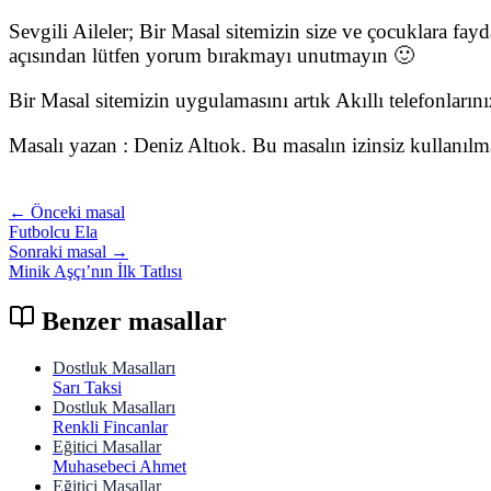
Sevgili Aileler; Bir Masal sitemizin size ve çocuklara fay
açısından lütfen yorum bırakmayı unutmayın 🙂
Bir Masal sitemizin uygulamasını artık Akıllı telefonları
Masalı yazan : Deniz Altıok. Bu masalın izinsiz kullanıl
← Önceki masal
Futbolcu Ela
Sonraki masal →
Minik Aşçı’nın İlk Tatlısı
Benzer masallar
Dostluk Masalları
Sarı Taksi
Dostluk Masalları
Renkli Fincanlar
Eğitici Masallar
Muhasebeci Ahmet
Eğitici Masallar