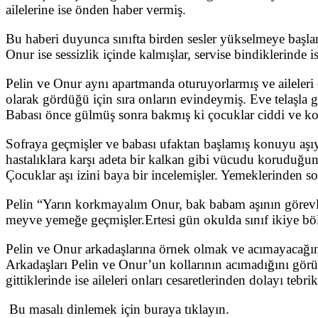
ailelerine ise önden haber vermiş.
Bu haberi duyunca sınıfta birden sesler yükselmeye başlamış
Onur ise sessizlik içinde kalmışlar, servise bindiklerinde 
Pelin ve Onur aynı apartmanda oturuyorlarmış ve aileleri 
olarak gördüğü için sıra onların evindeymiş. Eve telaşla 
Babası önce gülmüş sonra bakmış ki çocuklar ciddi ve k
Sofraya geçmişler ve babası ufaktan başlamış konuyu aşıy
hastalıklara karşı adeta bir kalkan gibi vücudu koruduğun
Çocuklar aşı izini baya bir incelemişler. Yemeklerinden s
Pelin “Yarın korkmayalım Onur, bak babam aşının görevleri
meyve yemeğe geçmişler.Ertesi gün okulda sınıf ikiye bö
Pelin ve Onur arkadaşlarına örnek olmak ve acımayacağına 
Arkadaşları Pelin ve Onur’un kollarının acımadığını görün
gittiklerinde ise aileleri onları cesaretlerinden dolayı tebri
Bu masalı dinlemek için buraya tıklayın.