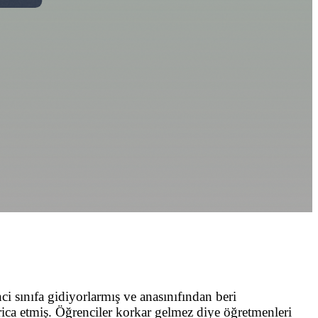
i sınıfa gidiyorlarmış ve anasınıfından beri
 rica etmiş. Öğrenciler korkar gelmez diye öğretmenleri