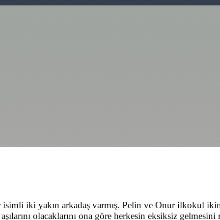
simli iki yakın arkadaş varmış. Pelin ve Onur ilkokul ikinc
 aşılarını olacaklarını ona göre herkesin eksiksiz gelmesini