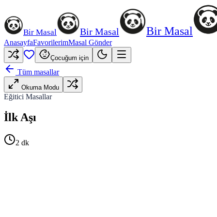
Bir Masal
Bir Masal
Bir Masal
Anasayfa
Favorilerim
Masal Gönder
Çocuğum için
Tüm masallar
Okuma Modu
Eğitici Masallar
İlk Aşı
2
dk