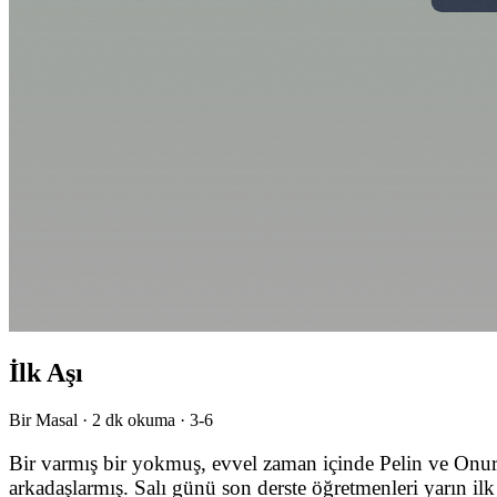
İlk Aşı
Bir Masal ·
2
dk okuma ·
3-6
Bir varmış bir yokmuş, evvel zaman içinde Pelin ve Onur i
arkadaşlarmış. Salı günü son derste öğretmenleri yarın ilk