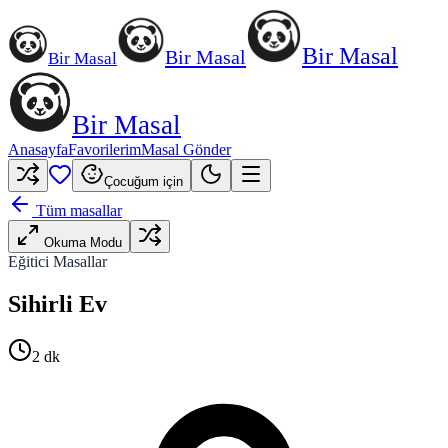
Bir Masal
Bir Masal
Bir Masal
Bir Masal
Anasayfa
Favorilerim
Masal Gönder
Çocuğum için
Tüm masallar
Okuma Modu
Eğitici Masallar
Sihirli Ev
2
dk