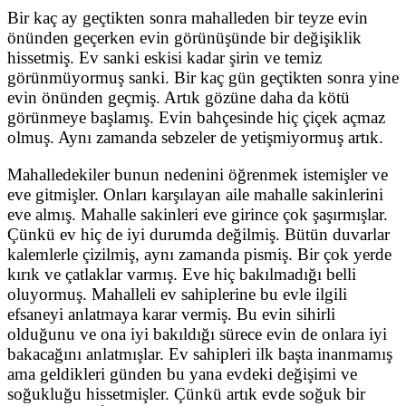
Bir kaç ay geçtikten sonra mahalleden bir teyze evin
önünden geçerken evin görünüşünde bir değişiklik
hissetmiş. Ev sanki eskisi kadar şirin ve temiz
görünmüyormuş sanki. Bir kaç gün geçtikten sonra yine
evin önünden geçmiş. Artık gözüne daha da kötü
görünmeye başlamış. Evin bahçesinde hiç çiçek açmaz
olmuş. Aynı zamanda sebzeler de yetişmiyormuş artık.
Mahalledekiler bunun nedenini öğrenmek istemişler ve
eve gitmişler. Onları karşılayan aile mahalle sakinlerini
eve almış. Mahalle sakinleri eve girince çok şaşırmışlar.
Çünkü ev hiç de iyi durumda değilmiş. Bütün duvarlar
kalemlerle çizilmiş, aynı zamanda pismiş. Bir çok yerde
kırık ve çatlaklar varmış. Eve hiç bakılmadığı belli
oluyormuş. Mahalleli ev sahiplerine bu evle ilgili
efsaneyi anlatmaya karar vermiş. Bu evin sihirli
olduğunu ve ona iyi bakıldığı sürece evin de onlara iyi
bakacağını anlatmışlar. Ev sahipleri ilk başta inanmamış
ama geldikleri günden bu yana evdeki değişimi ve
soğukluğu hissetmişler. Çünkü artık evde soğuk bir