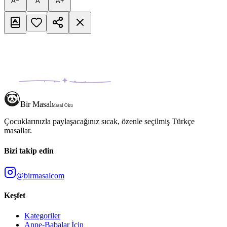
A−
A
A+
Bir Masal
Masal Oku
Çocuklarınızla paylaşacağınız sıcak, özenle seçilmiş Türkçe
masallar.
Bizi takip edin
@birmasalcom
Keşfet
Kategoriler
Anne-Babalar İçin