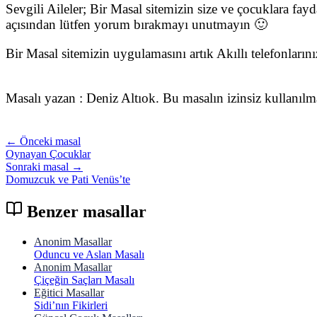
Sevgili Aileler; Bir Masal sitemizin size ve çocuklara fay
açısından lütfen yorum bırakmayı unutmayın 🙂
Bir Masal sitemizin uygulamasını artık Akıllı telefonları
Masalı yazan : Deniz Altıok. Bu masalın izinsiz kullanıl
← Önceki masal
Oynayan Çocuklar
Sonraki masal →
Domuzcuk ve Pati Venüs’te
Benzer masallar
Anonim Masallar
Oduncu ve Aslan Masalı
Anonim Masallar
Çiçeğin Saçları Masalı
Eğitici Masallar
Sidi’nın Fikirleri