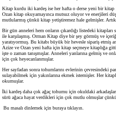
Kitap kurdu iki kardeş ise her hafta o derse yeni bir kitap
Ozan kitap okuyamayınca mutsuz oluyor ve enerjileri dü
mutlularmış çünkü kitap yetiştiremez hale gelmişler. Artık
Bir gün anneleri hem onların çıkardığı listedeki kitaplar
ile karşılaşmış. Orman Kitap diye bir şey görmüş ve içeri
yaratıyormuş. Bu kitabı büyük bir hevesle sipariş etmiş a
Azize ve Ozan yeni hafta için kitap seçmeye kitaplığa gitti
işte o zaman tanışmışlar. Anneleri yanlarına gelmiş ve onl
için çok heyecanlanmışlar.
Her sayfadan sonra tohumlarını evlerinin çevresindeki pa
sulayabilmek için yakınlarına ekmek istemişler. Her kitap
okumuşlar.
İki kardeş daha çok ağaç tohumu için okuldaki arkadaşları
sürü ağaca hayat verdikleri için çok mutlu olmuşlar çünkü 
Bu masalı dinlemek için buraya tıklayın.