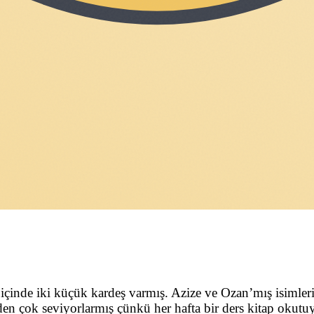
çinde iki küçük kardeş varmış. Azize ve Ozan’mış isimleri
den çok seviyorlarmış çünkü her hafta bir ders kitap okutu