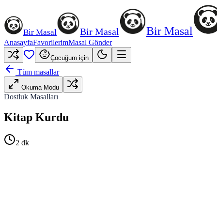
Bir Masal
Bir Masal
Bir Masal
Anasayfa
Favorilerim
Masal Gönder
Çocuğum için
Tüm masallar
Okuma Modu
Dostluk Masalları
Kitap Kurdu
2
dk