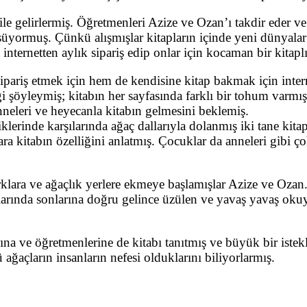
 ile gelirlermiş. Öğretmenleri Azize ve Ozan’ı takdir eder v
şüyormuş. Çünkü alışmışlar kitapların içinde yeni dünyal
 internetten aylık sipariş edip onlar için kocaman bir kitap
ı sipariş etmek için hem de kendisine kitap bakmak için int
ği şöyleymiş; kitabın her sayfasında farklı bir tohum varm
nneleri ve heyecanla kitabın gelmesini beklemiş.
klerinde karşılarında ağaç dallarıyla dolanmış iki tane kita
ara kitabın özelliğini anlatmış. Çocuklar da anneleri gibi ç
rklara ve ağaçlık yerlere ekmeye başlamışlar Azize ve Oza
larında sonlarına doğru gelince üzülen ve yavaş yavaş okuy
na ve öğretmenlerine de kitabı tanıtmış ve büyük bir istekl
ağaçların insanların nefesi olduklarını biliyorlarmış.