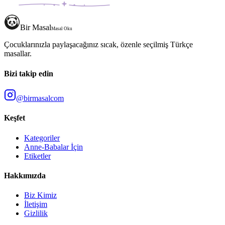
Bir Masal
Masal Oku
Çocuklarınızla paylaşacağınız sıcak, özenle seçilmiş Türkçe
masallar.
Bizi takip edin
@birmasalcom
Keşfet
Kategoriler
Anne-Babalar İçin
Etiketler
Hakkımızda
Biz Kimiz
İletişim
Gizlilik