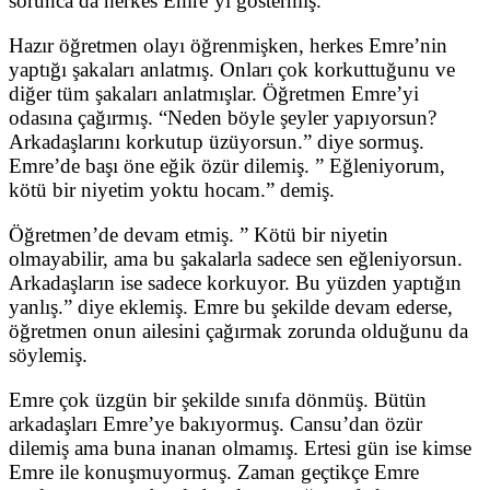
sorunca da herkes Emre’yi göstermiş.
Hazır öğretmen olayı öğrenmişken, herkes Emre’nin
yaptığı şakaları anlatmış. Onları çok korkuttuğunu ve
diğer tüm şakaları anlatmışlar. Öğretmen Emre’yi
odasına çağırmış. “Neden böyle şeyler yapıyorsun?
Arkadaşlarını korkutup üzüyorsun.” diye sormuş.
Emre’de başı öne eğik özür dilemiş. ” Eğleniyorum,
kötü bir niyetim yoktu hocam.” demiş.
Öğretmen’de devam etmiş. ” Kötü bir niyetin
olmayabilir, ama bu şakalarla sadece sen eğleniyorsun.
Arkadaşların ise sadece korkuyor. Bu yüzden yaptığın
yanlış.” diye eklemiş. Emre bu şekilde devam ederse,
öğretmen onun ailesini çağırmak zorunda olduğunu da
söylemiş.
Emre çok üzgün bir şekilde sınıfa dönmüş. Bütün
arkadaşları Emre’ye bakıyormuş. Cansu’dan özür
dilemiş ama buna inanan olmamış. Ertesi gün ise kimse
Emre ile konuşmuyormuş. Zaman geçtikçe Emre