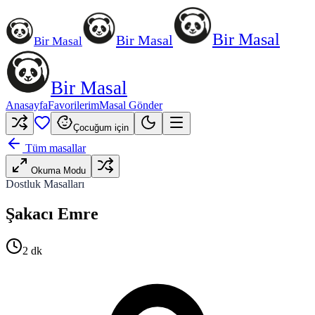
Bir Masal
Bir Masal
Bir Masal
Bir Masal
Anasayfa
Favorilerim
Masal Gönder
Çocuğum için
Tüm masallar
Okuma Modu
Dostluk Masalları
Şakacı Emre
2
dk