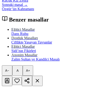
Küçük Kız Zehra
Sonraki masal →
Özgür’ün Kahramanı
Benzer masallar
Eğitici Masallar
Dans Ruhu
Dostluk Masalları
Çiftlikte Yaşayan Tavşanlar
Eğitici Masallar
Sidi’nın Fikirleri
Anonim Masallar
Zalim Sultan ve Kandilci Masalı
A−
A
A+