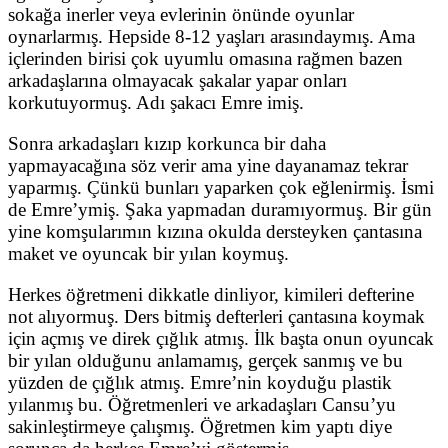
sokağa inerler veya evlerinin önünde oyunlar
oynarlarmış. Hepside 8-12 yaşları arasındaymış. Ama
içlerinden birisi çok uyumlu omasına rağmen bazen
arkadaşlarına olmayacak şakalar yapar onları
korkutuyormuş. Adı şakacı Emre imiş.
Sonra arkadaşları kızıp korkunca bir daha
yapmayacağına söz verir ama yine dayanamaz tekrar
yaparmış. Çünkü bunları yaparken çok eğlenirmiş. İsmi
de Emre’ymiş. Şaka yapmadan duramıyormuş. Bir gün
yine komşularımın kızına okulda dersteyken çantasına
maket ve oyuncak bir yılan koymuş.
Herkes öğretmeni dikkatle dinliyor, kimileri defterine
not alıyormuş. Ders bitmiş defterleri çantasına koymak
için açmış ve direk çığlık atmış. İlk başta onun oyuncak
bir yılan olduğunu anlamamış, gerçek sanmış ve bu
yüzden de çığlık atmış. Emre’nin koyduğu plastik
yılanmış bu. Öğretmenleri ve arkadaşları Cansu’yu
sakinleştirmeye çalışmış. Öğretmen kim yaptı diye