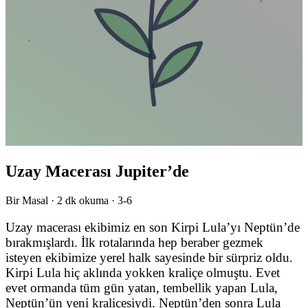
Uzay Macerası Jupiter’de
Bir Masal ·
2
dk okuma ·
3-6
Uzay macerası ekibimiz en son Kirpi Lula’yı Neptün’de
bırakmışlardı. İlk rotalarında hep beraber gezmek
isteyen ekibimize yerel halk sayesinde bir sürpriz oldu.
Kirpi Lula hiç aklında yokken kraliçe olmuştu. Evet
evet ormanda tüm gün yatan, tembellik yapan Lula,
Neptün’ün yeni kraliçesiydi. Neptün’den sonra Lula