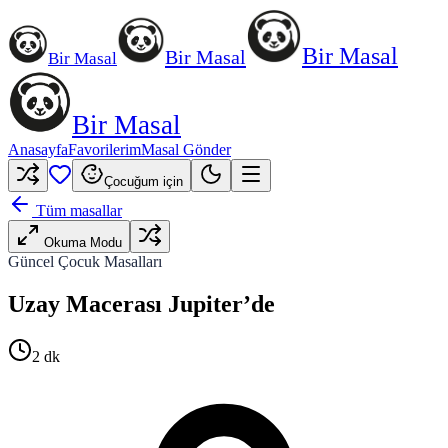
Bir Masal
Bir Masal
Bir Masal
Bir Masal
Anasayfa
Favorilerim
Masal Gönder
Çocuğum için
Tüm masallar
Okuma Modu
Güncel Çocuk Masalları
Uzay Macerası Jupiter’de
2
dk