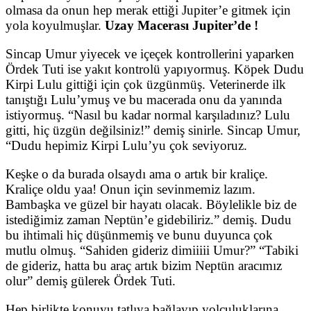
olmasa da onun hep merak ettiği Jupiter’e gitmek için
yola koyulmuşlar.
Uzay Macerası Jupiter’de !
Sincap Umur yiyecek ve içeçek kontrollerini yaparken
Ördek Tuti ise yakıt kontrolü yapıyormuş. Köpek Dudu
Kirpi Lulu gittiği için çok üzgünmüş. Veterinerde ilk
tanıştığı Lulu’ymuş ve bu macerada onu da yanında
istiyormuş. “Nasıl bu kadar normal karşıladınız? Lulu
gitti, hiç üzgün değilsiniz!” demiş sinirle. Sincap Umur,
“Dudu hepimiz Kirpi Lulu’yu çok seviyoruz.
Keşke o da burada olsaydı ama o artık bir kraliçe.
Kraliçe oldu yaa! Onun için sevinmemiz lazım.
Bambaşka ve güzel bir hayatı olacak. Böylelikle biz de
istediğimiz zaman Neptün’e gidebiliriz.” demiş. Dudu
bu ihtimali hiç düşünmemiş ve bunu duyunca çok
mutlu olmuş. “Sahiden gideriz dimiiiii Umur?” “Tabiki
de gideriz, hatta bu araç artık bizim Neptün aracımız
olur” demiş gülerek Ördek Tuti.
Hep birlikte konuyu tatlıya bağlayıp yolculuklarına