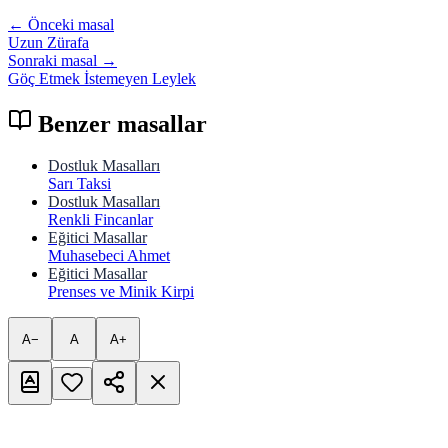
← Önceki masal
Uzun Zürafa
Sonraki masal →
Göç Etmek İstemeyen Leylek
Benzer masallar
Dostluk Masalları
Sarı Taksi
Dostluk Masalları
Renkli Fincanlar
Eğitici Masallar
Muhasebeci Ahmet
Eğitici Masallar
Prenses ve Minik Kirpi
A−
A
A+