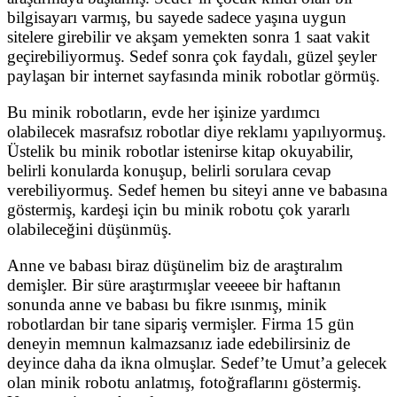
bilgisayarı varmış, bu sayede sadece yaşına uygun
sitelere girebilir ve akşam yemekten sonra 1 saat vakit
geçirebiliyormuş. Sedef sonra çok faydalı, güzel şeyler
paylaşan bir internet sayfasında minik robotlar görmüş.
Bu minik robotların, evde her işinize yardımcı
olabilecek masrafsız robotlar diye reklamı yapılıyormuş.
Üstelik bu minik robotlar istenirse kitap okuyabilir,
belirli konularda konuşup, belirli sorulara cevap
verebiliyormuş. Sedef hemen bu siteyi anne ve babasına
göstermiş, kardeşi için bu minik robotu çok yararlı
olabileceğini düşünmüş.
Anne ve babası biraz düşünelim biz de araştıralım
demişler. Bir süre araştırmışlar veeeee bir haftanın
sonunda anne ve babası bu fikre ısınmış, minik
robotlardan bir tane sipariş vermişler. Firma 15 gün
deneyin memnun kalmazsanız iade edebilirsiniz de
deyince daha da ikna olmuşlar. Sedef’te Umut’a gelecek
olan minik robotu anlatmış, fotoğraflarını göstermiş.