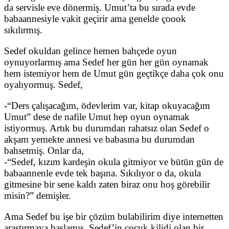
da servisle eve dönermiş. Umut’ta bu sırada evde
babaannesiyle vakit geçirir ama genelde çoook
sıkılırmış.
Sedef okuldan gelince hemen bahçede oyun
oynuyorlarmış ama Sedef her gün her gün oynamak
hem istemiyor hem de Umut gün geçtikçe daha çok onu
oyalıyormuş. Sedef,
-“Ders çalışacağım, ödevlerim var, kitap okuyacağım
Umut” dese de nafile Umut hep oyun oynamak
istiyormuş. Artık bu durumdan rahatsız olan Sedef o
akşam yemekte annesi ve babasına bu durumdan
bahsetmiş. Onlar da,
-“Sedef, kızım kardeşin okula gitmiyor ve bütün gün de
babaannenle evde tek başına. Sıkılıyor o da, okula
gitmesine bir sene kaldı zaten biraz onu hoş görebilir
misin?” demişler.
Ama Sedef bu işe bir çözüm bulabilirim diye internetten
araştırmaya başlamış. Sedef’in çocuk kilidi olan bir