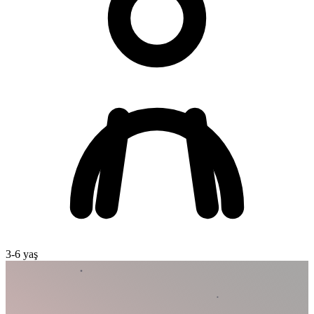
3
-
6
yaş