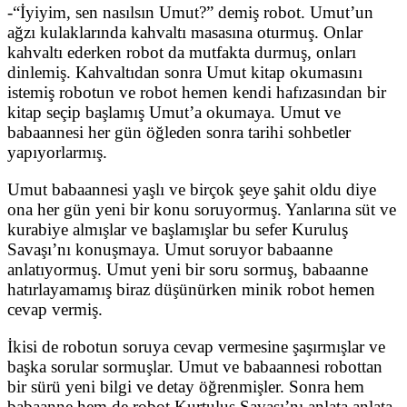
-“İyiyim, sen nasılsın Umut?” demiş robot. Umut’un
ağzı kulaklarında kahvaltı masasına oturmuş. Onlar
kahvaltı ederken robot da mutfakta durmuş, onları
dinlemiş. Kahvaltıdan sonra Umut kitap okumasını
istemiş robotun ve robot hemen kendi hafızasından bir
kitap seçip başlamış Umut’a okumaya. Umut ve
babaannesi her gün öğleden sonra tarihi sohbetler
yapıyorlarmış.
Umut babaannesi yaşlı ve birçok şeye şahit oldu diye
ona her gün yeni bir konu soruyormuş. Yanlarına süt ve
kurabiye almışlar ve başlamışlar bu sefer Kuruluş
Savaşı’nı konuşmaya. Umut soruyor babaanne
anlatıyormuş. Umut yeni bir soru sormuş, babaanne
hatırlayamamış biraz düşünürken minik robot hemen
cevap vermiş.
İkisi de robotun soruya cevap vermesine şaşırmışlar ve
başka sorular sormuşlar. Umut ve babaannesi robottan
bir sürü yeni bilgi ve detay öğrenmişler. Sonra hem
babaanne hem de robot Kurtuluş Savaşı’nı anlata anlata