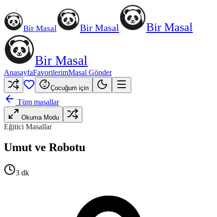
Bir Masal
Bir Masal
Bir Masal
Bir Masal
Anasayfa
Favorilerim
Masal Gönder
Çocuğum için
Tüm masallar
Okuma Modu
Eğitici Masallar
Umut ve Robotu
3
dk