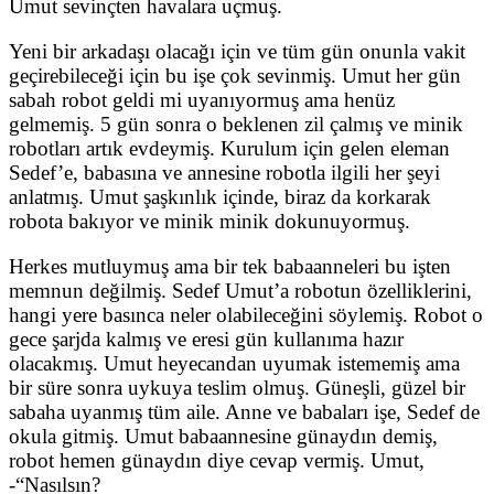
Umut sevinçten havalara uçmuş.
Yeni bir arkadaşı olacağı için ve tüm gün onunla vakit
geçirebileceği için bu işe çok sevinmiş. Umut her gün
sabah robot geldi mi uyanıyormuş ama henüz
gelmemiş. 5 gün sonra o beklenen zil çalmış ve minik
robotları artık evdeymiş. Kurulum için gelen eleman
Sedef’e, babasına ve annesine robotla ilgili her şeyi
anlatmış. Umut şaşkınlık içinde, biraz da korkarak
robota bakıyor ve minik minik dokunuyormuş.
Herkes mutluymuş ama bir tek babaanneleri bu işten
memnun değilmiş. Sedef Umut’a robotun özelliklerini,
hangi yere basınca neler olabileceğini söylemiş. Robot o
gece şarjda kalmış ve eresi gün kullanıma hazır
olacakmış. Umut heyecandan uyumak istememiş ama
bir süre sonra uykuya teslim olmuş. Güneşli, güzel bir
sabaha uyanmış tüm aile. Anne ve babaları işe, Sedef de
okula gitmiş. Umut babaannesine günaydın demiş,
robot hemen günaydın diye cevap vermiş. Umut,
-“Nasılsın?