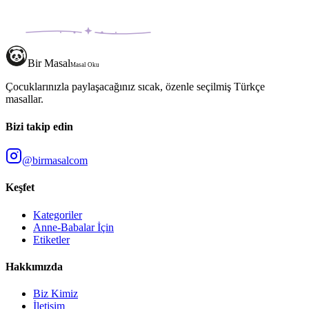
Bir Masal
Masal Oku
Çocuklarınızla paylaşacağınız sıcak, özenle seçilmiş Türkçe
masallar.
Bizi takip edin
@birmasalcom
Keşfet
Kategoriler
Anne-Babalar İçin
Etiketler
Hakkımızda
Biz Kimiz
İletişim