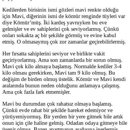
Kedilerden birisinin ismi gözleri mavi renkte olduğu
için Mavi, diğerinin ismi de kömür renginde tüyleri var
diye Kömür’müş. İki kardeş yavruyken bu eve
gelmişler ve ev sahiplerini çok seviyorlarmış. Çünkü
onları sokakta aç bir şekilde görmüş ve evine kabul
etmiş. O olmasaymış çok zor zamanlar geçirebilirlermiş.
Her fırsatta sahiplerini seviyor ve birlikte vakit
geçiriyorlarmış. Ama son zamanlarda bir sorun olmuş.
Mavi çok kilo almaya başlamış. Normalde kediler 3-4
kilo olması gerekirken, Mavi tam 9 kilo olmuş. Bu
değişim de birden olmuş üstelik. Kömür ve Mavi kendi
aralarında bunun neden olduğunu anlamaya çalışmış.
Ama çok fazla fark etmemişler.
Mavi bu durumdan çok rahatsız olmaya başlamış.
Çünkü evde rahat bir şekilde hareket edemiyor ve
yürüyemiyormuş. Bir yerden bir yere gitmek bile artık
onun için çile haline gelmiş. Odadan odaya gitmeye bile
üşenir olmuş. Bazen apartmanın aşağısına inerlermiş