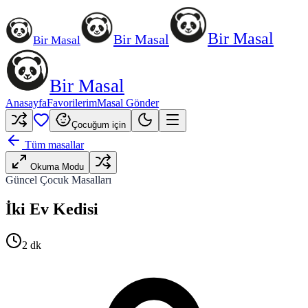
Bir Masal
Bir Masal
Bir Masal
Bir Masal
Anasayfa
Favorilerim
Masal Gönder
Çocuğum için
Tüm masallar
Okuma Modu
Güncel Çocuk Masalları
İki Ev Kedisi
2
dk