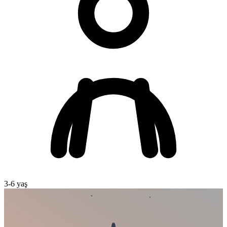
3
-
6
yaş