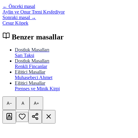
← Önceki masal
Aylin ve Onur Treni Keşfediyor
Sonraki masal →
Cesur Köpek
Benzer masallar
Dostluk Masalları
Sarı Taksi
Dostluk Masalları
Renkli Fincanlar
Eğitici Masallar
Muhasebeci Ahmet
Eğitici Masallar
Prenses ve Minik Kirpi
A−
A
A+