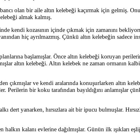
ncı olan bir aile altın kelebeği kaçırmak için gelmiş. Onu s
kelebeği almak kalmış.
nde kendi kozasının içinde çıkmak için zamanını bekliyormu
, yanından hiç ayrılmazmış. Çünkü altın kelebeğin sadece in
planlarına başlamışlar. Önce altın kelebeği koruyan perileri
şlar altın kelebeği. Altın kelebek ne zaman ormanın kalbi
den çıkmışlar ve kendi aralarında konuşurlarken altın kele
şler. Perilerin bir koku tarafından bayıldığını anlamışlar 
halkı dert yanarken, hırsızlara ait bir ipucu bulmuşlar. Hır
en halkın kalanı evlerine dağılmışlar. Günün ilk ışıkları eşl