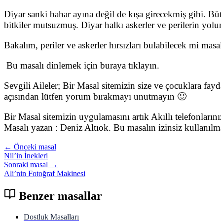
Diyar sanki bahar ayına değil de kışa girecekmiş gibi. Bü
bitkiler mutsuzmuş. Diyar halkı askerler ve perilerin yo
Bakalım, periler ve askerler hırsızları bulabilecek mi mas
Bu masalı dinlemek için buraya tıklayın.
Sevgili Aileler; Bir Masal sitemizin size ve çocuklara fay
açısından lütfen yorum bırakmayı unutmayın 🙂
Bir Masal sitemizin uygulamasını artık Akıllı telefonları
Masalı yazan : Deniz Altıok. Bu masalın izinsiz kullanıl
← Önceki masal
Nil’in İnekleri
Sonraki masal →
Ali’nin Fotoğraf Makinesi
Benzer masallar
Dostluk Masalları