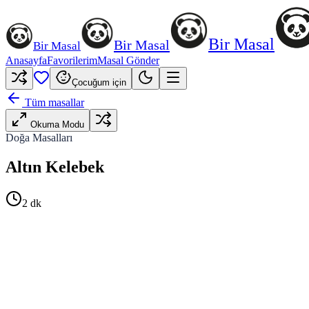
Bir Masal
Bir Masal
Bir Masal
Anasayfa
Favorilerim
Masal Gönder
Çocuğum için
Tüm masallar
Okuma Modu
Doğa Masalları
Altın Kelebek
2
dk