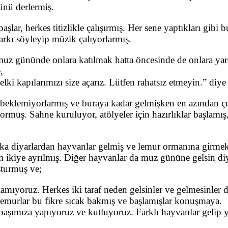
ünü derlermiş.
şlar, herkes titizlikle çalışırmış. Her sene yaptıkları gibi 
şarkı söyleyip müzik çalıyorlarmış.
z gününde onlara katılmak hatta öncesinde de onlara yard
,
i kapılarımızı size açarız. Lütfen rahatsız etmeyin.” diye 
 beklemiyorlarmış ve buraya kadar gelmişken en azından ç
ormuş. Sahne kuruluyor, atölyeler için hazırlıklar başlamı
a diyarlardan hayvanlar gelmiş ve lemur ormanına girmek is
m ikiye ayrılmış. Diğer hayvanlar da muz gününe gelsin diy
sturmuş ve;
mıyoruz. Herkes iki taraf neden gelsinler ve gelmesinler di
lemurlar bu fikre sıcak bakmış ve başlamışlar konuşmaya.
aşımıza yapıyoruz ve kutluyoruz. Farklı hayvanlar gelip ya