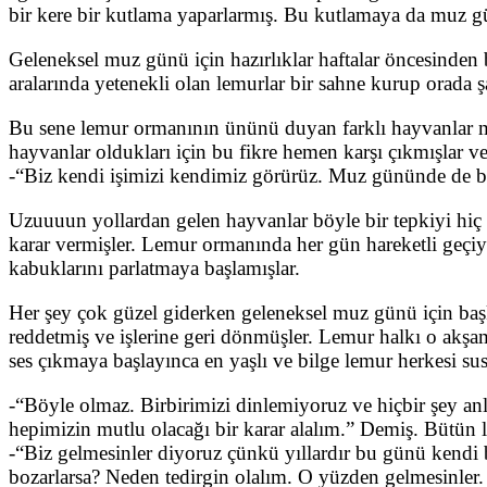
bir kere bir kutlama yaparlarmış. Bu kutlamaya da muz g
Geleneksel muz günü için hazırlıklar haftalar öncesinden ba
aralarında yetenekli olan lemurlar bir sahne kurup orada 
Bu sene lemur ormanının ününü duyan farklı hayvanlar mu
hayvanlar oldukları için bu fikre hemen karşı çıkmışlar ve
-“Biz kendi işimizi kendimiz görürüz. Muz gününde de belk
Uzuuuun yollardan gelen hayvanlar böyle bir tepkiyi hiç
karar vermişler. Lemur ormanında her gün hareketli geçiy
kabuklarını parlatmaya başlamışlar.
Her şey çok güzel giderken geleneksel muz günü için başk
reddetmiş ve işlerine geri dönmüşler. Lemur halkı o akşa
ses çıkmaya başlayınca en yaşlı ve bilge lemur herkesi su
-“Böyle olmaz. Birbirimizi dinlemiyoruz ve hiçbir şey anla
hepimizin mutlu olacağı bir karar alalım.” Demiş. Bütün 
-“Biz gelmesinler diyoruz çünkü yıllardır bu günü kendi b
bozarlarsa? Neden tedirgin olalım. O yüzden gelmesinler.