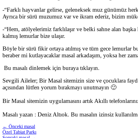
-“Farklı hayvanlar gelirse, geleneksek muz günümüz herk
Ayrıca bir sürü muzumuz var ve ikram ederiz, bizim mük
-“Hem, atölyelerimiz farklılaşır ve belki sahne alan başk
kalmış lemurlar bize ulaşır.
Böyle bir sürü fikir ortaya atılmış ve tüm gece lemurlar
beraber mi kutlayacaklar masal arkadaşım, yoksa her zama
Bu masalı dinlemek için buraya tıklayın.
Sevgili Aileler; Bir Masal sitemizin size ve çocuklara fay
açısından lütfen yorum bırakmayı unutmayın 🙂
Bir Masal sitemizin uygulamasını artık Akıllı telefonları
Masalı yazan : Deniz Altıok. Bu masalın izinsiz kullanıl
← Önceki masal
Özel Tabiat Parkı
Sonraki masal →