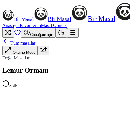
Bir Masal
Bir Masal
Bir Masal
Anasayfa
Favorilerim
Masal Gönder
Çocuğum için
Tüm masallar
Okuma Modu
Doğa Masalları
Lemur Ormanı
3
dk