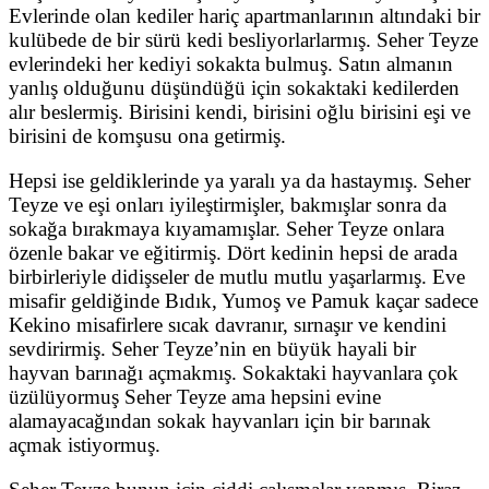
Evlerinde olan kediler hariç apartmanlarının altındaki bir
kulübede de bir sürü kedi besliyorlarlarmış. Seher Teyze
evlerindeki her kediyi sokakta bulmuş. Satın almanın
yanlış olduğunu düşündüğü için sokaktaki kedilerden
alır beslermiş. Birisini kendi, birisini oğlu birisini eşi ve
birisini de komşusu ona getirmiş.
Hepsi ise geldiklerinde ya yaralı ya da hastaymış. Seher
Teyze ve eşi onları iyileştirmişler, bakmışlar sonra da
sokağa bırakmaya kıyamamışlar. Seher Teyze onlara
özenle bakar ve eğitirmiş. Dört kedinin hepsi de arada
birbirleriyle didişseler de mutlu mutlu yaşarlarmış. Eve
misafir geldiğinde Bıdık, Yumoş ve Pamuk kaçar sadece
Kekino misafirlere sıcak davranır, sırnaşır ve kendini
sevdirirmiş. Seher Teyze’nin en büyük hayali bir
hayvan barınağı açmakmış. Sokaktaki hayvanlara çok
üzülüyormuş Seher Teyze ama hepsini evine
alamayacağından sokak hayvanları için bir barınak
açmak istiyormuş.