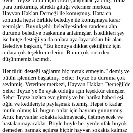
Seher Teyze bunun için ciddi çalışmalar yapmış. Biraz
para biriktirmiş, sürekli gittiği veteriner merkezi,
Hayvan Hakları Derneği ile konuşmuş. Hatta en
sonunda hepsi birlikte belediye ile konuşmaya karar
vermişler. Büyükşehir belediyesinden randevu alıp
durumu belediye başkanına anlatmışlar. İstedikleri şey
ise bütçe desteği ya da onlara ayarlayacakları bir alan.
Belediye başkanı, “Bu konuya dikkat çektiğiniz için
onlara çok teşekkür ederim. Bunu çok önceden
düşünmemiz lazımdı.
Her türlü desteği sağlarım hiç merak etmeyin.” demiş ve
bütün işlemleri başlatmış. Seher Teyze bu duruma çok
sevinmiş. Veteriner merkezi, Hayvan Hakları Derneği’de
Seher Teyze’ye ön ayak olduğu için teşekkür etmişler.
Seher Teyze hızlıca eve gitmiş ve bu harika haberi eşi,
oğlu ve kedileriyle paylaşmak istemiş. Hepsi o kadar
mutlu olmuş ki, bugün onlar için bayram günüymüş.
Artık hayvanlar sokakta kalmayacak, üşümeyecek ve
hastalanmayacaklar. Böyle böyle her yerde ufak büyük
demeden barınak açılırsa hiçbir hayvan sokakta kalmaz