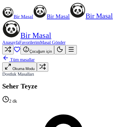
Bir Masal
Bir Masal
Bir Masal
Bir Masal
Anasayfa
Favorilerim
Masal Gönder
Çocuğum için
Tüm masallar
Okuma Modu
Dostluk Masalları
Seher Teyze
2
dk