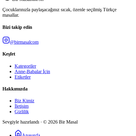
Masal Oku
Çocuklarınızla paylaşacağınız sıcak, özenle seçilmiş Türkçe
masallar.
Bizi takip edin
@birmasalcom
Keşfet
Kategoriler
Anne-Babalar İçin
Etiketler
Hakkımızda
Biz Kimiz
İletişim
Gizlilik
Sevgiyle hazırlandı · ©
2026
Bir Masal
Anasayfa