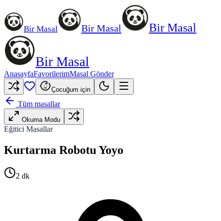
Bir Masal
Bir Masal
Bir Masal
Bir Masal
Anasayfa
Favorilerim
Masal Gönder
Çocuğum için
Tüm masallar
Okuma Modu
Eğitici Masallar
Kurtarma Robotu Yoyo
2
dk