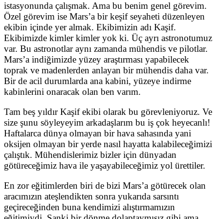
istasyonunda çalışmak. Ama bu benim genel görevim.
Özel görevim ise Mars’a bir keşif seyaheti düzenleyen
ekibin içinde yer almak. Ekibimizin adı Kaşif.
Ekibimizde kimler kimler yok ki. Üç ayrı astronotumuz
var. Bu astronotlar aynı zamanda mühendis ve pilotlar.
Mars’a indiğimizde yüzey araştırması yapabilecek
toprak ve madenlerden anlayan bir mühendis daha var.
Bir de acil durumlarda ana kabini, yüzeye indirme
kabinlerini onaracak olan ben varım.
Tam beş yıldır Kaşif ekibi olarak bu görevleniyoruz. Ve
size şunu söyleyeyim arkadaşlarım bu iş çok heyecanlı!
Haftalarca dünya olmayan bir hava sahasında yani
oksijen olmayan bir yerde nasıl hayatta kalabileceğimizi
çalıştık. Mühendislerimiz bizler için dünyadan
götüreceğimiz hava ile yaşayabileceğimiz yol ürettiler.
En zor eğitimlerden biri de bizi Mars’a götürecek olan
aracımızın ateşlendikten sonra yukarıda sarsıntı
geçireceğinden buna kendimizi alıştırmamızın
eğitimiydi. Sanki bir dönme dolaptaymışız gibi ama