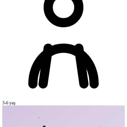
3
-
6
yaş