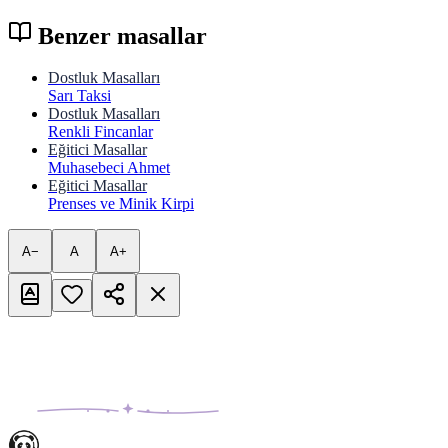
Benzer masallar
Dostluk Masalları
Sarı Taksi
Dostluk Masalları
Renkli Fincanlar
Eğitici Masallar
Muhasebeci Ahmet
Eğitici Masallar
Prenses ve Minik Kirpi
A−
A
A+