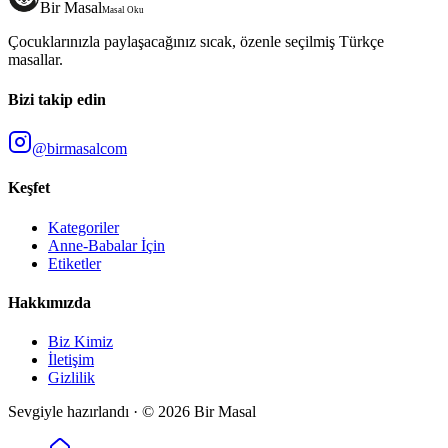
Bir Masal
Masal Oku
Çocuklarınızla paylaşacağınız sıcak, özenle seçilmiş Türkçe
masallar.
Bizi takip edin
@birmasalcom
Keşfet
Kategoriler
Anne-Babalar İçin
Etiketler
Hakkımızda
Biz Kimiz
İletişim
Gizlilik
Sevgiyle hazırlandı · ©
2026
Bir Masal