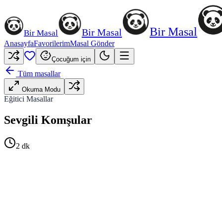
Bir Masal
Bir Masal
Bir Masal
Anasayfa
Favorilerim
Masal Gönder
Çocuğum için
Tüm masallar
Okuma Modu
Eğitici Masallar
Sevgili Komşular
2
dk