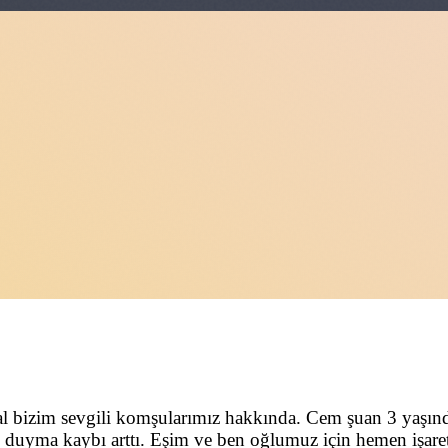
izim sevgili komşularımız hakkında. Cem şuan 3 yaşında v
uyma kaybı arttı. Eşim ve ben oğlumuz için hemen işaret d