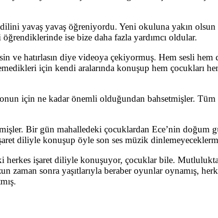
dilini yavaş yavaş öğreniyordu. Yeni okuluna yakın olsun d
 öğrendiklerinde ise bize daha fazla yardımcı oldular.
in ve hatırlasın diye videoya çekiyormuş. Hem sesli hem de 
medikleri için kendi aralarında konuşup hem çocukları hem 
nun için ne kadar önemli olduğundan bahsetmişler. Tüm ma
memişler. Bir gün mahalledeki çocuklardan Ece’nin doğum g
işaret diliyle konuşup öyle son ses müzik dinlemeyeceklerm
ki herkes işaret diliyle konuşuyor, çocuklar bile. Mutlulu
uzun zaman sonra yaşıtlarıyla beraber oyunlar oynamış, he
tmış.