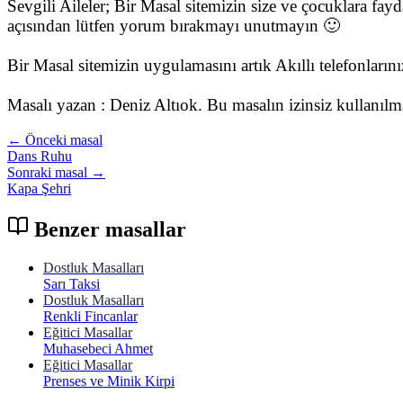
Sevgili Aileler; Bir Masal sitemizin size ve çocuklara fay
açısından lütfen yorum bırakmayı unutmayın 🙂
Bir Masal sitemizin uygulamasını artık Akıllı telefonları
Masalı yazan : Deniz Altıok. Bu masalın izinsiz kullanıl
← Önceki masal
Dans Ruhu
Sonraki masal →
Kapa Şehri
Benzer masallar
Dostluk Masalları
Sarı Taksi
Dostluk Masalları
Renkli Fincanlar
Eğitici Masallar
Muhasebeci Ahmet
Eğitici Masallar
Prenses ve Minik Kirpi