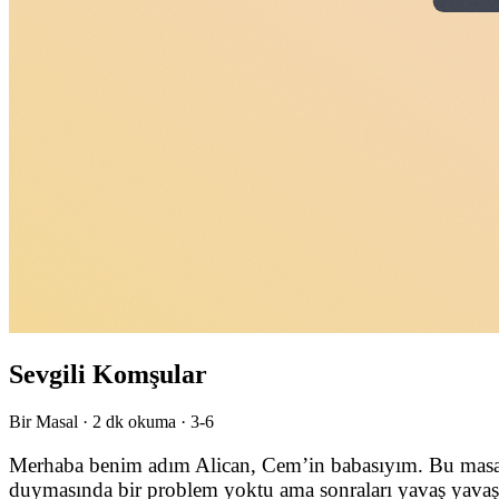
Sevgili Komşular
Bir Masal ·
2
dk okuma ·
3-6
Merhaba benim adım Alican, Cem’in babasıyım. Bu masal b
duymasında bir problem yoktu ama sonraları yavaş yavaş d