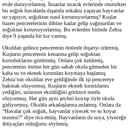
evde duruyorlarmış. İnsanlar sıcacık evlerinde otururken
bu soğuk havalarda dışarıda sokakta yaşayan hayvanlar
ne yapıyor, soğuktan nasıl korunuyorlarmış? Kuşlar
bazen pencerelerinin dibine kadar gelip yağmurdan ve
soğuktan korunuyorlarmış. Bu evlerden birinde Zehra
diye 9 yaşında bir kız varmış.
Okuldan gelince pencerenin önünde dışarıyı izlermiş.
Kuşların pencerenin kenarına gelip soğuktan
koruduklarını görürmüş. Onlara çok üzülmüş,
pencerenin önüne her gün sabah okula gitmeden bir
kaba su ve ekmek kırıntıları koymaya başlamış.
Zehra’nın okuldan eve geldiğinde ilk işi pencereye
bakmak oluyormuş. Kuşların ekmek kırıntılarını
yediğini, sularının eksildiğini görünce mutlu
oluyormuş. Her gün aynı şeyleri koyup öyle okula
gidiyormuş. Okulda arkadaşlarına anlatmış. Onlara da
“Havalar çok soğuk, hayvanlar yiyecek ve su koyar
mısınız?” diye rica etmiş. Hayvanların da suya, yiyeceğe
ihtiyaçları olduğunu söylemiş.