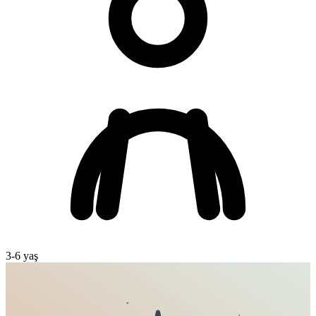
3
-
6
yaş