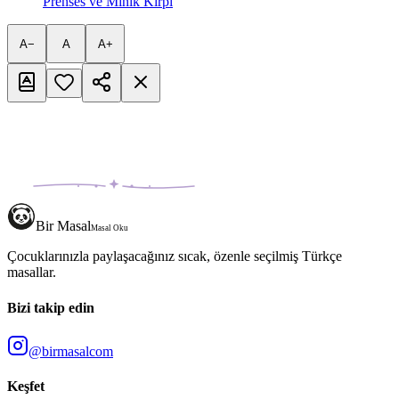
Prenses ve Minik Kirpi
A−
A
A+
Bir Masal
Masal Oku
Çocuklarınızla paylaşacağınız sıcak, özenle seçilmiş Türkçe
masallar.
Bizi takip edin
@birmasalcom
Keşfet