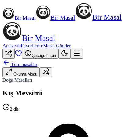
Bir Masal
Bir Masal
Bir Masal
Bir Masal
Anasayfa
Favorilerim
Masal Gönder
Çocuğum için
Tüm masallar
Okuma Modu
Doğa Masalları
Kış Mevsimi
2
dk