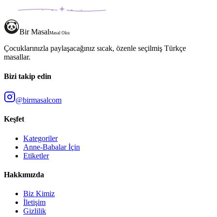
Bir Masal
Masal Oku
Çocuklarınızla paylaşacağınız sıcak, özenle seçilmiş Türkçe
masallar.
Bizi takip edin
@birmasalcom
Keşfet
Kategoriler
Anne-Babalar İçin
Etiketler
Hakkımızda
Biz Kimiz
İletişim
Gizlilik