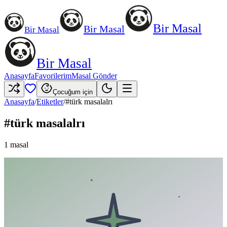
Bir Masal
Bir Masal
Bir Masal
Bir Masal
Anasayfa
Favorilerim
Masal Gönder
Çocuğum için
Anasayfa
/
Etiketler
/
#
türk masalalrı
#
türk masalalrı
1
masal