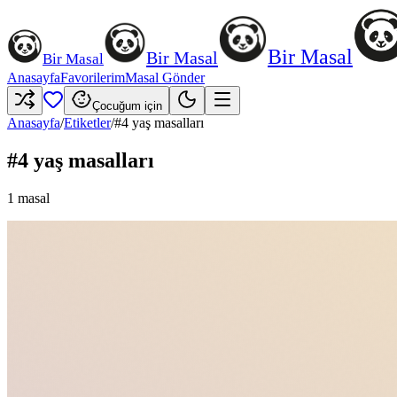
Bir Masal
Bir Masal
Bir Masal
Anasayfa
Favorilerim
Masal Gönder
Çocuğum için
Anasayfa
/
Etiketler
/
#
4 yaş masalları
#
4 yaş masalları
1
masal