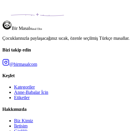
Bir Masal
Masal Oku
Çocuklarınızla paylaşacağınız sıcak, özenle seçilmiş Türkçe masallar.
Bizi takip edin
@birmasalcom
Keşfet
Kategoriler
Anne-Babalar İçin
Etiketler
Hakkımızda
Biz Kimiz
İletişim