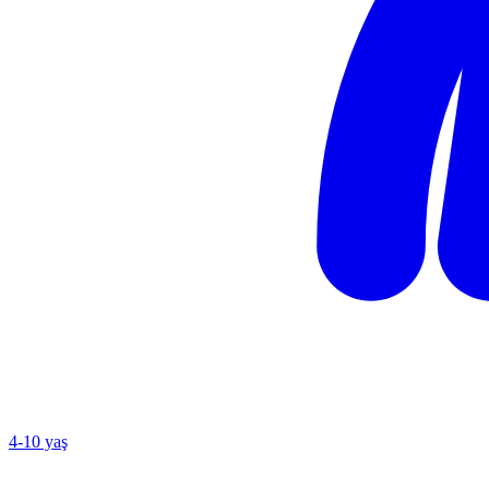
4
-
10
yaş