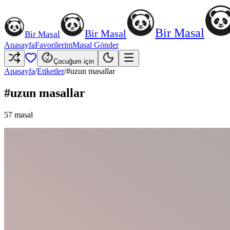
Bir Masal
Bir Masal
Bir Masal
Anasayfa
Favorilerim
Masal Gönder
Çocuğum için
Anasayfa
/
Etiketler
/
#
uzun masallar
#
uzun masallar
57
masal