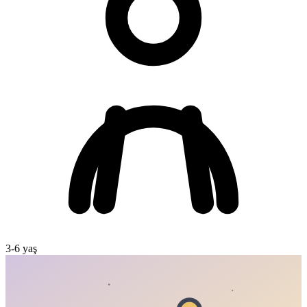
3
-
6
yaş