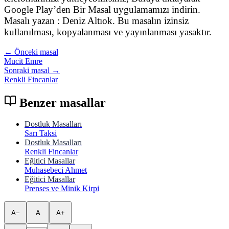
Google Play’den Bir Masal uygulamamızı indirin.
Masalı yazan : Deniz Altıok. Bu masalın izinsiz
kullanılması, kopyalanması ve yayınlanması yasaktır.
← Önceki masal
Mucit Emre
Sonraki masal →
Renkli Fincanlar
Benzer masallar
Dostluk Masalları
Sarı Taksi
Dostluk Masalları
Renkli Fincanlar
Eğitici Masallar
Muhasebeci Ahmet
Eğitici Masallar
Prenses ve Minik Kirpi
A−
A
A+