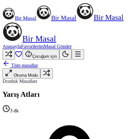
Bir Masal
Bir Masal
Bir Masal
Bir Masal
Anasayfa
Favorilerim
Masal Gönder
Çocuğum için
Tüm masallar
Okuma Modu
Dostluk Masalları
Yarış Atları
3
dk