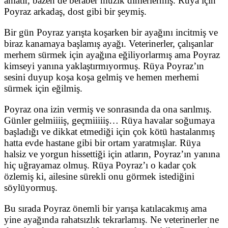
anlatır, bazen de beraber müzik dinlerlermiş. Rüya için
Poyraz arkadaş, dost gibi bir şeymiş.
Bir gün Poyraz yarışta koşarken bir ayağını incitmiş ve
biraz kanamaya başlamış ayağı. Veterinerler, çalışanlar
merhem sürmek için ayağına eğiliyorlarmış ama Poyraz
kimseyi yanına yaklaştırmıyormuş. Rüya Poyraz’ın
sesini duyup koşa koşa gelmiş ve hemen merhemi
sürmek için eğilmiş.
Poyraz ona izin vermiş ve sonrasında da ona sarılmış.
Günler gelmiiiiş, geçmiiiiiş… Rüya havalar soğumaya
başladığı ve dikkat etmediği için çok kötü hastalanmış
hatta evde hastane gibi bir ortam yaratmışlar. Rüya
halsiz ve yorgun hissettiği için atların, Poyraz’ın yanına
hiç uğrayamaz olmuş. Rüya Poyraz’ı o kadar çok
özlemiş ki, ailesine sürekli onu görmek istediğini
söylüyormuş.
Bu sırada Poyraz önemli bir yarışa katılacakmış ama
yine ayağında rahatsızlık tekrarlamış. Ne veterinerler ne