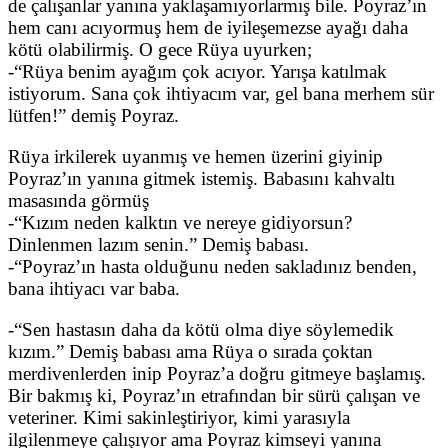
de çalışanlar yanına yaklaşamıyorlarmış bile. Poyraz’ın
hem canı acıyormuş hem de iyileşemezse ayağı daha
kötü olabilirmiş. O gece Rüya uyurken;
-“Rüya benim ayağım çok acıyor. Yarışa katılmak
istiyorum. Sana çok ihtiyacım var, gel bana merhem sür
lütfen!” demiş Poyraz.
Rüya irkilerek uyanmış ve hemen üzerini giyinip
Poyraz’ın yanına gitmek istemiş. Babasını kahvaltı
masasında görmüş
-“Kızım neden kalktın ve nereye gidiyorsun?
Dinlenmen lazım senin.” Demiş babası.
-“Poyraz’ın hasta olduğunu neden sakladınız benden,
bana ihtiyacı var baba.
-“Sen hastasın daha da kötü olma diye söylemedik
kızım.” Demiş babası ama Rüya o sırada çoktan
merdivenlerden inip Poyraz’a doğru gitmeye başlamış.
Bir bakmış ki, Poyraz’ın etrafından bir sürü çalışan ve
veteriner. Kimi sakinleştiriyor, kimi yarasıyla
ilgilenmeye çalışıyor ama Poyraz kimseyi yanına