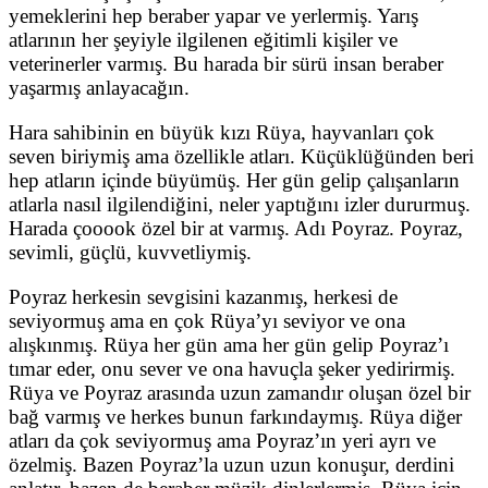
yemeklerini hep beraber yapar ve yerlermiş. Yarış
atlarının her şeyiyle ilgilenen eğitimli kişiler ve
veterinerler varmış. Bu harada bir sürü insan beraber
yaşarmış anlayacağın.
Hara sahibinin en büyük kızı Rüya, hayvanları çok
seven biriymiş ama özellikle atları. Küçüklüğünden beri
hep atların içinde büyümüş. Her gün gelip çalışanların
atlarla nasıl ilgilendiğini, neler yaptığını izler dururmuş.
Harada çooook özel bir at varmış. Adı Poyraz. Poyraz,
sevimli, güçlü, kuvvetliymiş.
Poyraz herkesin sevgisini kazanmış, herkesi de
seviyormuş ama en çok Rüya’yı seviyor ve ona
alışkınmış. Rüya her gün ama her gün gelip Poyraz’ı
tımar eder, onu sever ve ona havuçla şeker yedirirmiş.
Rüya ve Poyraz arasında uzun zamandır oluşan özel bir
bağ varmış ve herkes bunun farkındaymış. Rüya diğer
atları da çok seviyormuş ama Poyraz’ın yeri ayrı ve
özelmiş. Bazen Poyraz’la uzun uzun konuşur, derdini