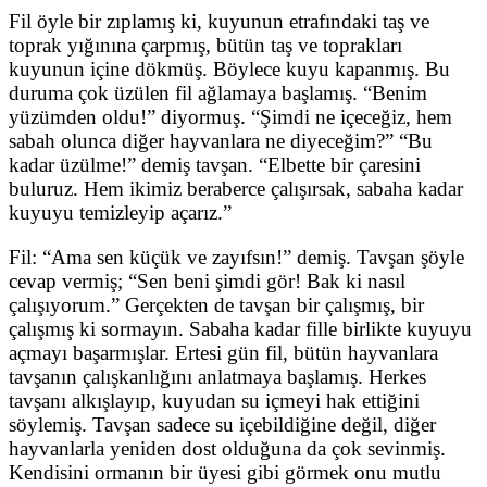
Fil öyle bir zıplamış ki, kuyunun etrafındaki taş ve
toprak yığınına çarpmış, bütün taş ve toprakları
kuyunun içine dökmüş. Böylece kuyu kapanmış. Bu
duruma çok üzülen fil ağlamaya başlamış. “Benim
yüzümden oldu!” diyormuş. “Şimdi ne içeceğiz, hem
sabah olunca diğer hayvanlara ne diyeceğim?” “Bu
kadar üzülme!” demiş tavşan. “Elbette bir çaresini
buluruz. Hem ikimiz beraberce çalışırsak, sabaha kadar
kuyuyu temizleyip açarız.”
Fil: “Ama sen küçük ve zayıfsın!” demiş. Tavşan şöyle
cevap vermiş; “Sen beni şimdi gör! Bak ki nasıl
çalışıyorum.” Gerçekten de tavşan bir çalışmış, bir
çalışmış ki sormayın. Sabaha kadar fille birlikte kuyuyu
açmayı başarmışlar. Ertesi gün fil, bütün hayvanlara
tavşanın çalışkanlığını anlatmaya başlamış. Herkes
tavşanı alkışlayıp, kuyudan su içmeyi hak ettiğini
söylemiş. Tavşan sadece su içebildiğine değil, diğer
hayvanlarla yeniden dost olduğuna da çok sevinmiş.
Kendisini ormanın bir üyesi gibi görmek onu mutlu