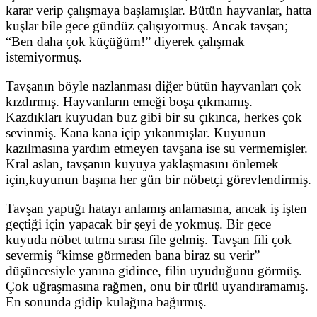
karar verip çalışmaya başlamışlar. Bütün hayvanlar, hatta
kuşlar bile gece gündüz çalışıyormuş. Ancak tavşan;
“Ben daha çok küçüğüm!” diyerek çalışmak
istemiyormuş.
Tavşanın böyle nazlanması diğer bütün hayvanları çok
kızdırmış. Hayvanların emeği boşa çıkmamış.
Kazdıkları kuyudan buz gibi bir su çıkınca, herkes çok
sevinmiş. Kana kana içip yıkanmışlar. Kuyunun
kazılmasına yardım etmeyen tavşana ise su vermemişler.
Kral aslan, tavşanın kuyuya yaklaşmasını önlemek
için,kuyunun başına her gün bir nöbetçi görevlendirmiş.
Tavşan yaptığı hatayı anlamış anlamasına, ancak iş işten
geçtiği için yapacak bir şeyi de yokmuş. Bir gece
kuyuda nöbet tutma sırası file gelmiş. Tavşan fili çok
severmiş “kimse görmeden bana biraz su verir”
düşüncesiyle yanına gidince, filin uyuduğunu görmüş.
Çok uğraşmasına rağmen, onu bir türlü uyandıramamış.
En sonunda gidip kulağına bağırmış.