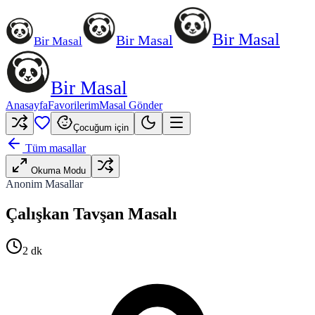
Bir Masal
Bir Masal
Bir Masal
Bir Masal
Anasayfa
Favorilerim
Masal Gönder
Çocuğum için
Tüm masallar
Okuma Modu
Anonim Masallar
Çalışkan Tavşan Masalı
2
dk