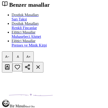
Benzer masallar
Dostluk Masalları
Sarı Taksi
Dostluk Masalları
Renkli Fincanlar
Eğitici Masallar
Muhasebeci Ahmet
Eğitici Masallar
Prenses ve Minik Kirpi
A−
A
A+
Bir Masal
Masal Oku