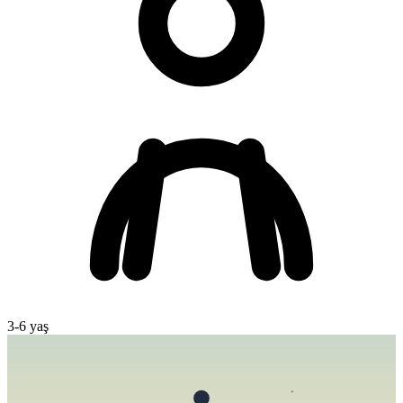
3
-
6
yaş