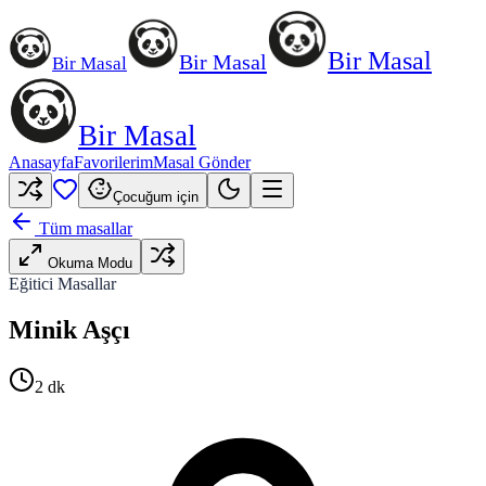
Bir Masal
Bir Masal
Bir Masal
Bir Masal
Anasayfa
Favorilerim
Masal Gönder
Çocuğum için
Tüm masallar
Okuma Modu
Eğitici Masallar
Minik Aşçı
2
dk