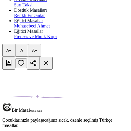
Sarı Taksi
Dostluk Masalları
Renkli Fincanlar
Eğitici Masallar
Muhasebeci Ahmet
Eğitici Masallar
Prenses ve Minik Kirpi
A−
A
A+
Bir Masal
Masal Oku
Çocuklarınızla paylaşacağınız sıcak, özenle seçilmiş Türkçe
masallar.