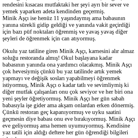
rendesini kısacası mutfaktaki her şeyi ayrı bir sever ve
yemek yaparken adeta kendinden geçermiş.
Minik Aşçı ise henüz 11 yaşındaymış ama babasının
yanına sürekli gidip geldiği ve yanında vakit geçirdiği
için bazı püf noktaları öğrenmiş ve yavaş yavaş diğer
şeyleri de öğrenmek için can atıyormuş.
Okulu yaz tatiline giren Minik Aşçı, karnesini alır almaz
soluğu restoranda almış! Okul başlayana kadar
babasının yanında ona yardımcı olacakmış. Minik Aşçı
çok hevesiymiş çünkü bu yaz tatilinde artık yemek
yapmayı ve değişik sosları yapabilmeyi öğrenmek
istiyormuş, Minik Aşçı o kadar tatlı ve sevimliymiş ki
diğer mutfak çalışanları onu çok seviyor ve her biri ona
yeni şeyler öğretiyormuş. Minik Aşçı her gün sabah
babasıyla işe gider ama akşam onlardan erken dönermiş.
Çünkü restoran geç kapanıyormuş ve uyku saatini
geçmesin diye babası onu eve bırakıyormuş. Minik Aşçı
eve geliyormuş ama hemen uyumuyormuş. Kendisine
yaz tatili için aldığı deftere her gün öğrendiği bilgileri