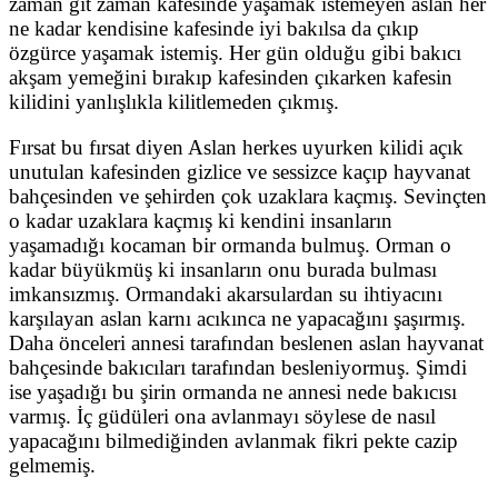
zaman git zaman kafesinde yaşamak istemeyen aslan her
ne kadar kendisine kafesinde iyi bakılsa da çıkıp
özgürce yaşamak istemiş. Her gün olduğu gibi bakıcı
akşam yemeğini bırakıp kafesinden çıkarken kafesin
kilidini yanlışlıkla kilitlemeden çıkmış.
Fırsat bu fırsat diyen Aslan herkes uyurken kilidi açık
unutulan kafesinden gizlice ve sessizce kaçıp hayvanat
bahçesinden ve şehirden çok uzaklara kaçmış. Sevinçten
o kadar uzaklara kaçmış ki kendini insanların
yaşamadığı kocaman bir ormanda bulmuş. Orman o
kadar büyükmüş ki insanların onu burada bulması
imkansızmış. Ormandaki akarsulardan su ihtiyacını
karşılayan aslan karnı acıkınca ne yapacağını şaşırmış.
Daha önceleri annesi tarafından beslenen aslan hayvanat
bahçesinde bakıcıları tarafından besleniyormuş. Şimdi
ise yaşadığı bu şirin ormanda ne annesi nede bakıcısı
varmış. İç güdüleri ona avlanmayı söylese de nasıl
yapacağını bilmediğinden avlanmak fikri pekte cazip
gelmemiş.