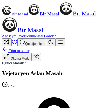
Bir Masal
Bir Masal
Bir Masal
Bir Masal
Anasayfa
Favorilerim
Masal Gönder
Çocuğum için
Tüm masallar
Okuma Modu
Eğitici Masallar
Vejetaryen Aslan Masalı
2
dk