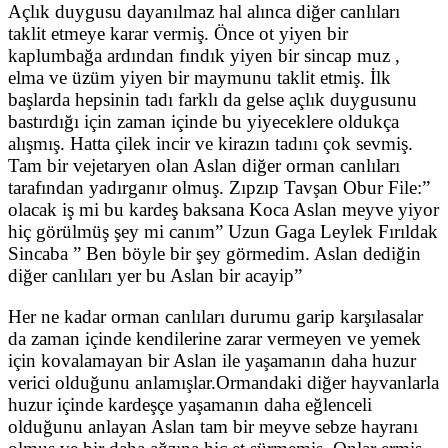
Açlık duygusu dayanılmaz hal alınca diğer canlıları
taklit etmeye karar vermiş. Önce ot yiyen bir
kaplumbağa ardından fındık yiyen bir sincap muz ,
elma ve üzüm yiyen bir maymunu taklit etmiş. İlk
başlarda hepsinin tadı farklı da gelse açlık duygusunu
bastırdığı için zaman içinde bu yiyeceklere oldukça
alışmış. Hatta çilek incir ve kirazın tadını çok sevmiş.
Tam bir vejetaryen olan Aslan diğer orman canlıları
tarafından yadırganır olmuş. Zıpzıp Tavşan Obur File:”
olacak iş mi bu kardeş baksana Koca Aslan meyve yiyor
hiç görülmüş şey mi canım” Uzun Gaga Leylek Fırıldak
Sincaba ” Ben böyle bir şey görmedim. Aslan dediğin
diğer canlıları yer bu Aslan bir acayip”
Her ne kadar orman canlıları durumu garip karşılasalar
da zaman içinde kendilerine zarar vermeyen ve yemek
için kovalamayan bir Aslan ile yaşamanın daha huzur
verici olduğunu anlamışlar.Ormandaki diğer hayvanlarla
huzur içinde kardeşçe yaşamanın daha eğlenceli
olduğunu anlayan Aslan tam bir meyve sebze hayranı