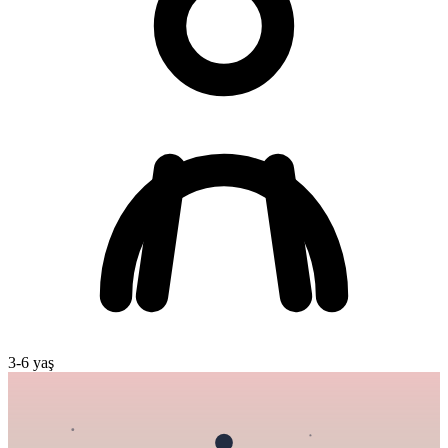
3
-
6
yaş